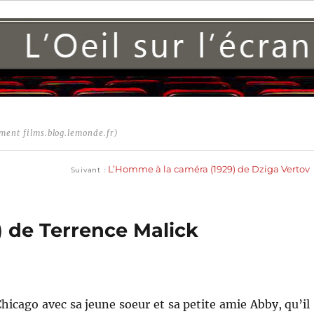
ment films.blog.lemonde.fr)
Publication
suivante :
L’Homme à la caméra (1929) de Dziga Vertov
Suivant
) de Terrence Malick
 Chicago avec sa jeune soeur et sa petite amie Abby, qu’il