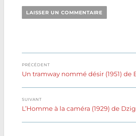
Navigation
PRÉCÉDENT
de
Un tramway nommé désir (1951) de E
Publication
précédente :
l’article
SUIVANT
L’Homme à la caméra (1929) de Dzig
Publication
suivante :