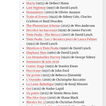
Marty
(1955) de Delbert Mann
Lost Highway
(1997) de David Lynch
Demonlover
(2002) de Olivier Assayas
Train of Events
(1949) de Sidney Cole, Charles
Crichton et Basil Dearden
The Phoenician Scheme
(2025) de Wes Anderson
Derrière les barreaux
(1929) de James Parrott
Twin Peaks : The Return
(2017) de David Lynch
Twin Peaks : Les 7 derniers jours de Laura Palmer
(1992) de David Lynch
Mystères à Twin Peaks
(1990) de David Lynch
Elephant Man
(1980) de David Lynch
Les Demoiselles Harvey
(1946) de George Sidney
Sommaire de juin 2026
Center Stage
(1991) de Stanley Kwan
Hurricane
(1937) de John Ford
Vie privée
(2025) de Rebecca Zlotowski
L’Outsider
(2016) de Christophe Barratier
La Lame diabolique
(1965) de Kenji Misumi
Oui
(2025) de Nadav Lapid
Un poète
(2025) de Simón Mesa Soto
The Nice Guys
(2016) de Shane Black
Miroirs No. 3
(2025) de Christian Petzold