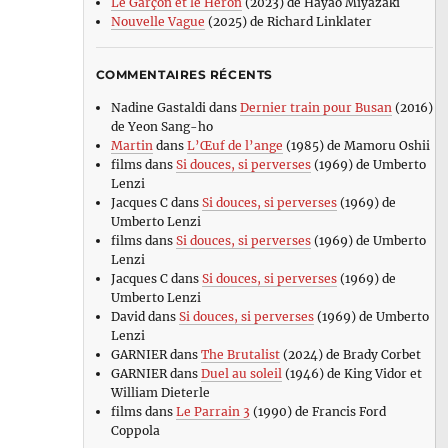
Le Garçon et le Héron
(2023) de Hayao Miyazaki
Nouvelle Vague
(2025) de Richard Linklater
COMMENTAIRES RÉCENTS
Nadine Gastaldi
dans
Dernier train pour Busan
(2016)
de Yeon Sang-ho
Martin
dans
L’Œuf de l’ange
(1985) de Mamoru Oshii
films
dans
Si douces, si perverses
(1969) de Umberto
Lenzi
Jacques C
dans
Si douces, si perverses
(1969) de
Umberto Lenzi
films
dans
Si douces, si perverses
(1969) de Umberto
Lenzi
Jacques C
dans
Si douces, si perverses
(1969) de
Umberto Lenzi
David
dans
Si douces, si perverses
(1969) de Umberto
Lenzi
GARNIER
dans
The Brutalist
(2024) de Brady Corbet
GARNIER
dans
Duel au soleil
(1946) de King Vidor et
William Dieterle
films
dans
Le Parrain 3
(1990) de Francis Ford
Coppola