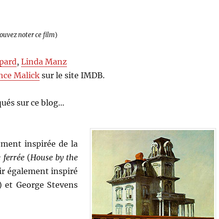
pouvez noter ce film
)
pard
,
Linda Manz
nce Malick
sur le site IMDB.
ués sur ce blog…
ement inspirée de la
 ferrée
(
House by the
oir également inspiré
) et George Stevens