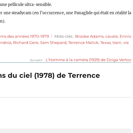
une pellicule ultra-sensible.
ser une steadycam (en l’occurrence, une Panaglide qui était en réalité la
m).
Étiquettes
lms des années 1970-1979
Mots-clés :
Brooke Adams
,
cavale
,
Ennio
endros
,
Richard Gere
,
Sam Shepard
,
Terrence Malick
,
Texas
,
train
,
vie
Publication
L’Homme à la caméra (1929) de Dziga Vertov
Suivant
suivante :
s du ciel (1978) de Terrence