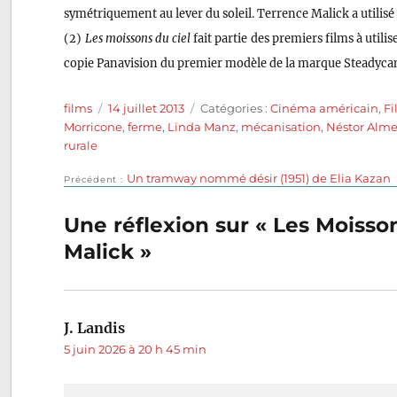
symétriquement au lever du soleil. Terrence Malick a utilisé 
(2)
Les moissons du ciel
fait partie des premiers films à utili
copie Panavision du premier modèle de la marque Steadyca
Auteur
Publié
Catégories
films
14 juillet 2013
Catégories :
Cinéma américain
,
Fi
le
Morricone
,
ferme
,
Linda Manz
,
mécanisation
,
Néstor Alm
rurale
Publication
Un tramway nommé désir (1951) de Elia Kazan
Navigation
Précédent
précédente :
de
Une réflexion sur « Les Moisson
Malick »
l’article
J. Landis
dit :
5 juin 2026 à 20 h 45 min