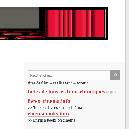
Recherche
pour
RECHE
OK
titre de film – réalisateur – acteur
:
Index de tous les films chroniqués
(6381)
livres-cinema.info
>> Tous les livres sur le cinéma
cinemabooks.info
>> English books on cinema