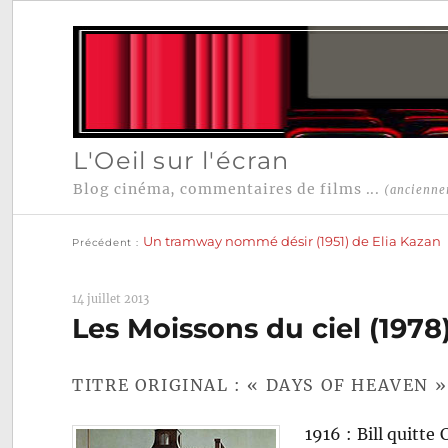
L'Oeil sur l'écran
Blog cinéma, commentaires de films ...
(ancienne
Publication
Navigation
précédente :
Un tramway nommé désir (1951) de Elia Kazan
Précédent
de
l’article
14 juillet 2013
Les Moissons du ciel (1978
TITRE ORIGINAL : « DAYS OF HEAVEN »
1916 : Bill quitte