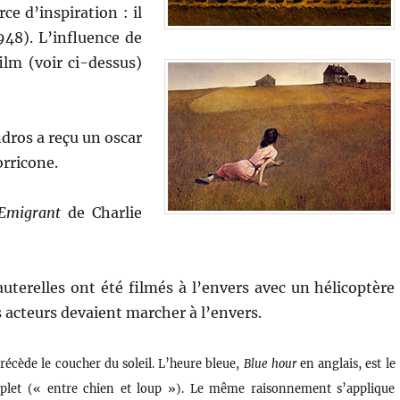
e d’inspiration : il
948).
L’influence de
ilm (voir ci-dessus)
dros a reçu un oscar
orricone.
’Emigrant
de Charlie
uterelles ont été filmés à l’envers avec un hélicoptère
s acteurs devaient marcher à l’envers.
précède le coucher du soleil. L’heure bleue,
Blue hour
en anglais, est le
mplet (« entre chien et loup »). Le même raisonnement s’applique