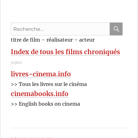
le
Moko
(1937)
de
Recherche
Julien
Duvivier
pour
RECHER
OK
titre de film – réalisateur – acteur
:
Index de tous les films chroniqués
(6380)
livres-cinema.info
>> Tous les livres sur le cinéma
cinemabooks.info
>> English books on cinema