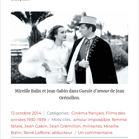
Mireille Balin et Jean Gabin dans
Gueule d’amour
de Jean
Grémillon.
Publié
Catégories
12 octobre 2014
Catégories :
Cinéma français
,
Films des
le
Étiquettes
années 1930-1939
Mots-clés :
amour impossible
,
femme
fatale
,
Jean Gabin
,
Jean Grémillon
,
militaires
,
Mireille
sur
Balin
,
René Lefèvre
,
séducteur
Un commentaire
Gueule