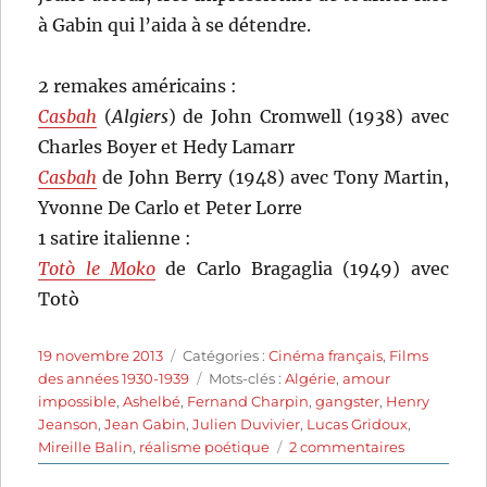
à Gabin qui l’aida à se détendre.
2 remakes américains :
Casbah
(
Algiers
) de John Cromwell (1938) avec
Charles Boyer et Hedy Lamarr
Casbah
de John Berry (1948) avec Tony Martin,
Yvonne De Carlo et Peter Lorre
1 satire italienne :
Totò le Moko
de Carlo Bragaglia (1949) avec
Totò
Publié
Catégories
19 novembre 2013
Catégories :
Cinéma français
,
Films
le
Étiquettes
des années 1930-1939
Mots-clés :
Algérie
,
amour
impossible
,
Ashelbé
,
Fernand Charpin
,
gangster
,
Henry
Jeanson
,
Jean Gabin
,
Julien Duvivier
,
Lucas Gridoux
,
sur
Mireille Balin
,
réalisme poétique
2 commentaires
Pépé