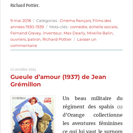
Richard Pottier.
Publié
Catégories
9 mai 2018
Catégories :
Cinéma français
,
Films des
le
Étiquettes
années 1930-1939
Mots-clés :
comédie
,
échelle sociale
,
Fernand Gravey
,
inventeur
,
Max Dearly
,
Mireille Balin
,
ouvriers
,
patron
,
Richard Pottier
Laisser un
sur
commentaire
Si
j’étais
le
12 octobre 2014
patron
Gueule d’amour (1937) de Jean
(1934)
de
Grémillon
Richard
Pottier
Un beau militaire du
régiment des spahis
(1)
d’Orange collectionne
les aventures féminines
ce qui lui vaut le surnom