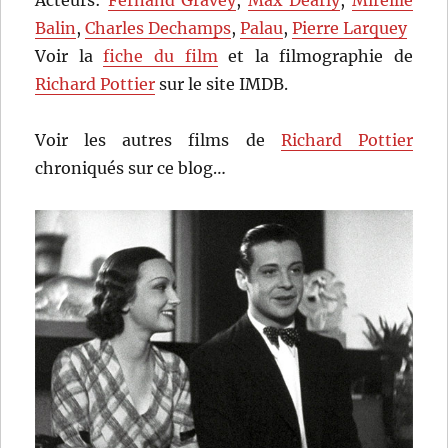
Acteurs:
Fernand Gravey
,
Max Dearly
,
Mireille
Balin
,
Charles Dechamps
,
Palau
,
Pierre Larquey
Voir la
fiche du film
et la filmographie de
Richard Pottier
sur le site IMDB.
Voir les autres films de
Richard Pottier
chroniqués sur ce blog…