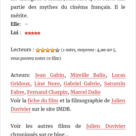
partie des mythes du cinéma français. Il le
mérite.
Elle
:
–
Lui
:
Lecteurs :
(
1 notes, moyenne :
4,00
sur 5
,
vous pouvez noter ce film)
Acteurs:
Jean Gabin
,
Mireille Balin
,
Lucas
Gridoux
,
Line Noro
,
Gabriel Gabrio
,
Saturnin
Fabre
,
Fernand Charpin
,
Marcel Dalio
Voir la
fiche du film
et la filmographie de
Julien
Duvivier
sur le site IMDB.
Voir les autres films de
Julien Duvivier
chroniqués sur ce blog…