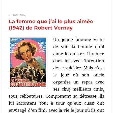
d’amour
(1937)
20 mai 2014
de
La femme que j’ai le plus aimée
Jean
Grémillon
(1942) de Robert Vernay
Un jeune homme vient
de voir la femme qu’il
aime le quitter. Il rentre
chez lui avec l’intention
de se suicider. Mais c’est
le jour où son oncle
organise un repas avec
ses cinq meilleurs amis,
tous célibataires. Comprenant sa détresse, ils
lui racontent tour à tour qu’eux aussi ont
envisagé d’en finir avec la vie le jour où ils ont