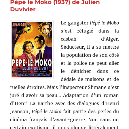
Pépé le Moko (1937) de Julien
le
plus
Duvivier
aimée
(1942)
Le gangster
Pépé le Moko
de
s’est réfugié dans la
Robert
Vernay
casbah d’Alger.
Séducteur, il a su mettre
la population de son côté
et la police ne peut aller
le dénicher dans ce
dédale de maisons et de
ruelles étroites. Mais l’inspecteur Slimane s’est
juré d’avoir sa peau… Adaptation d’un roman
d’Henri La Barthe avec des dialogues d’Henri
Jeanson,
Pépé le Moko
fait partie des perles du
cinéma français d’avant-guerre. Non sans un
certain exotisme, il nous plonge littéralement