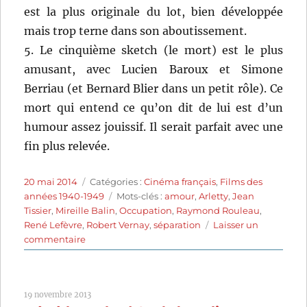
est la plus originale du lot, bien développée
mais trop terne dans son aboutissement.
5. Le cinquième sketch (le mort) est le plus
amusant, avec Lucien Baroux et Simone
Berriau (et Bernard Blier dans un petit rôle). Ce
mort qui entend ce qu’on dit de lui est d’un
humour assez jouissif. Il serait parfait avec une
fin plus relevée.
Publié
Catégories
20 mai 2014
Catégories :
Cinéma français
,
Films des
le
Étiquettes
années 1940-1949
Mots-clés :
amour
,
Arletty
,
Jean
Tissier
,
Mireille Balin
,
Occupation
,
Raymond Rouleau
,
René Lefèvre
,
Robert Vernay
,
séparation
Laisser un
sur
commentaire
La
femme
que
19 novembre 2013
j’ai