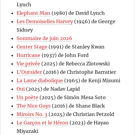
Lynch
Elephant Man
(1980) de David Lynch
Les Demoiselles Harvey
(1946) de George
Sidney
Sommaire de juin 2026
Center Stage
(1991) de Stanley Kwan
Hurricane
(1937) de John Ford
Vie privée
(2025) de Rebecca Zlotowski
L’Outsider
(2016) de Christophe Barratier
La Lame diabolique
(1965) de Kenji Misumi
Oui
(2025) de Nadav Lapid
Un poète
(2025) de Simón Mesa Soto
The Nice Guys
(2016) de Shane Black
Miroirs No. 3
(2025) de Christian Petzold
Le Garçon et le Héron
(2023) de Hayao
Miyazaki