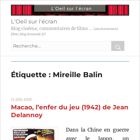
L'Oeil sur l'écran
Blog cinéma, commentaires de films ...
(anciennement
films.blog.lemonde.fr)
Recherche
pour
RECHER
OK
:
Étiquette :
Mireille Balin
15 juin 2018
Macao, l’enfer du jeu (1942) de Jean
Delannoy
Dans la Chine en guerre
avec le Japon, un