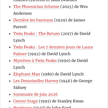
The Phoenician Scheme
(2025) de Wes
Anderson
Derrière les barreaux
(1929) de James
Parrott
Twin Peaks : The Return
(2017) de David
Lynch
Twin Peaks : Les 7 derniers jours de Laura
Palmer
(1992) de David Lynch
Mystères à Twin Peaks
(1990) de David
Lynch
Elephant Man
(1980) de David Lynch
Les Demoiselles Harvey
(1946) de George
Sidney
Sommaire de juin 2026
Center Stage
(1991) de Stanley Kwan
Hurricane
(1937) de John Ford