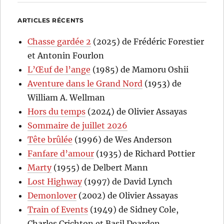
ARTICLES RÉCENTS
Chasse gardée 2
(2025) de Frédéric Forestier
et Antonin Fourlon
L’Œuf de l’ange
(1985) de Mamoru Oshii
Aventure dans le Grand Nord
(1953) de
William A. Wellman
Hors du temps
(2024) de Olivier Assayas
Sommaire de juillet 2026
Tête brûlée
(1996) de Wes Anderson
Fanfare d’amour
(1935) de Richard Pottier
Marty
(1955) de Delbert Mann
Lost Highway
(1997) de David Lynch
Demonlover
(2002) de Olivier Assayas
Train of Events
(1949) de Sidney Cole,
Charles Crichton et Basil Dearden