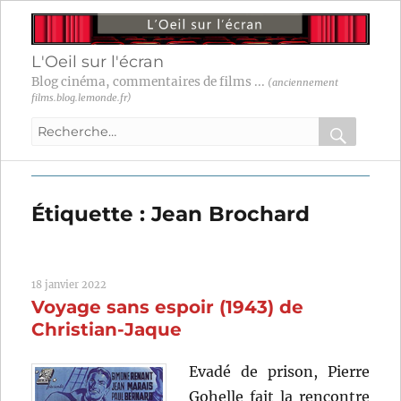
L'Oeil sur l'écran
Blog cinéma, commentaires de films ...
(anciennement
films.blog.lemonde.fr)
Recherche
pour
RECHER
OK
:
Étiquette :
Jean Brochard
18 janvier 2022
Voyage sans espoir (1943) de
Christian-Jaque
Evadé de prison, Pierre
Gohelle fait la rencontre