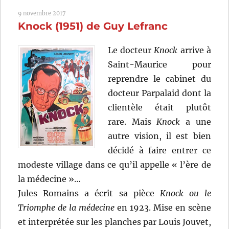
espoir
9 novembre 2017
(1943)
Knock (1951) de Guy Lefranc
de
Christian-
Jaque
Le docteur
Knock
arrive à
Saint-Maurice pour
reprendre le cabinet du
docteur Parpalaid dont la
clientèle était plutôt
rare. Mais
Knock
a une
autre vision, il est bien
décidé à faire entrer ce
modeste village dans ce qu’il appelle « l’ère de
la médecine »…
Jules Romains a écrit sa pièce
Knock ou le
Triomphe de la médecine
en 1923. Mise en scène
et interprétée sur les planches par Louis Jouvet,