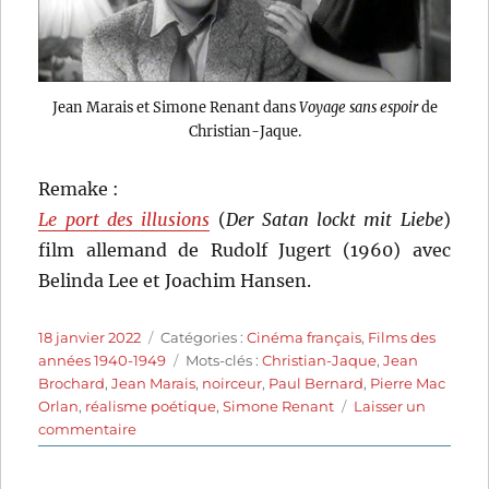
Jean Marais et Simone Renant dans
Voyage sans espoir
de
Christian-Jaque.
Remake :
Le port des illusions
(
Der Satan lockt mit Liebe
)
film allemand de Rudolf Jugert (1960) avec
Belinda Lee et Joachim Hansen.
Publié
Catégories
18 janvier 2022
Catégories :
Cinéma français
,
Films des
le
Étiquettes
années 1940-1949
Mots-clés :
Christian-Jaque
,
Jean
Brochard
,
Jean Marais
,
noirceur
,
Paul Bernard
,
Pierre Mac
Orlan
,
réalisme poétique
,
Simone Renant
Laisser un
sur
commentaire
Voyage
sans