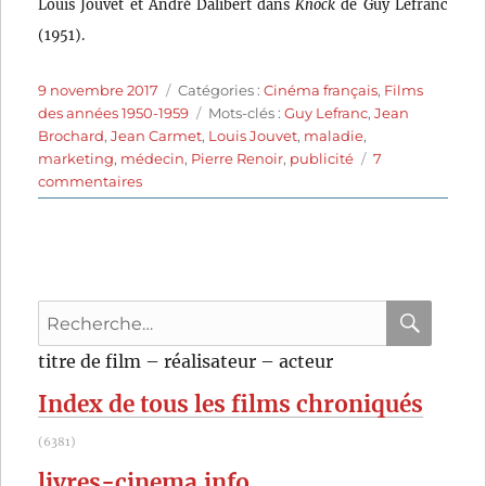
Louis Jouvet et André Dalibert dans
Knock
de Guy Lefranc
(1951).
Publié
Catégories
9 novembre 2017
Catégories :
Cinéma français
,
Films
le
Étiquettes
des années 1950-1959
Mots-clés :
Guy Lefranc
,
Jean
Brochard
,
Jean Carmet
,
Louis Jouvet
,
maladie
,
marketing
,
médecin
,
Pierre Renoir
,
publicité
7
sur
commentaires
Knock
(1951)
de
Guy
Lefranc
Recherche
pour
RECHER
OK
titre de film – réalisateur – acteur
:
Index de tous les films chroniqués
(6381)
livres-cinema.info