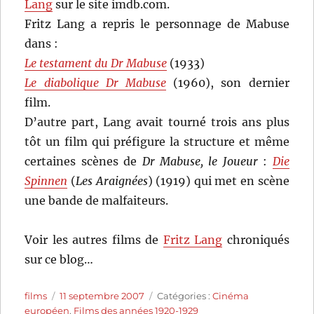
Lang
sur le site imdb.com.
Fritz Lang a repris le personnage de Mabuse
dans :
Le testament du Dr Mabuse
(1933)
Le diabolique Dr Mabuse
(1960), son dernier
film.
D’autre part, Lang avait tourné trois ans plus
tôt un film qui préfigure la structure et même
certaines scènes de
Dr Mabuse, le Joueur
:
Die
Spinnen
(
Les Araignées
) (1919) qui met en scène
une bande de malfaiteurs.
Voir les autres films de
Fritz Lang
chroniqués
sur ce blog…
Auteur
Publié
Catégories
films
11 septembre 2007
Catégories :
Cinéma
le
européen
,
Films des années 1920-1929