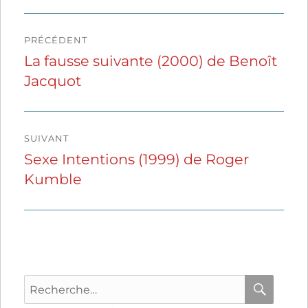
Navigation
PRÉCÉDENT
de
La fausse suivante (2000) de Benoît
Publication
Jacquot
précédente :
l’article
SUIVANT
Sexe Intentions (1999) de Roger
Publication
Kumble
suivante :
Recherche
pour