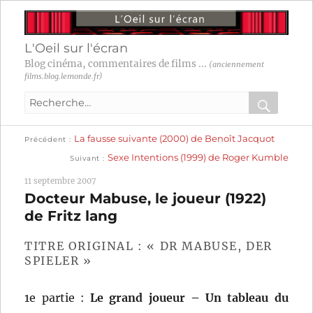
L'Oeil sur l'écran
Blog cinéma, commentaires de films ...
(anciennement
films.blog.lemonde.fr)
Recherche
pour
RECHER
OK
Publication
Navigation
La fausse suivante (2000) de Benoît Jacquot
:
Précédent
précédente :
Publication
Sexe Intentions (1999) de Roger Kumble
Suivant
suivante :
de
11 septembre 2007
l’article
Docteur Mabuse, le joueur (1922)
de Fritz lang
TITRE ORIGINAL : « DR MABUSE, DER
SPIELER »
1e partie :
Le grand joueur – Un tableau du