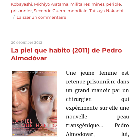
Kobayashi
,
Michiyo Aratama
,
militaires
,
mines
,
périple
,
prisonnier
,
Seconde Guerre mondiale
,
Tatsuya Nakadai
sur
Laisser un commentaire
La
condition
de
20 décembre 2012
l’homme
La piel que habito (2011) de Pedro
(1959)
de
Almodóvar
Masaki
Kobayashi
Une jeune femme est
retenue prisonnière dans
un grand manoir par un
chirurgien qui
expérimente sur elle une
nouvelle peau
transgénique… Pedro
Almodovar, lui,