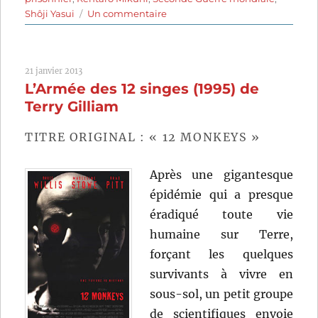
sur
Shôji Yasui
Un commentaire
La
Harpe
de
21 janvier 2013
Birmanie
L’Armée des 12 singes (1995) de
(1956)
de
Terry Gilliam
Kon
Ichikawa
TITRE ORIGINAL : « 12 MONKEYS »
Après une gigantesque
épidémie qui a presque
éradiqué toute vie
humaine sur Terre,
forçant les quelques
survivants à vivre en
sous-sol, un petit groupe
de scientifiques envoie