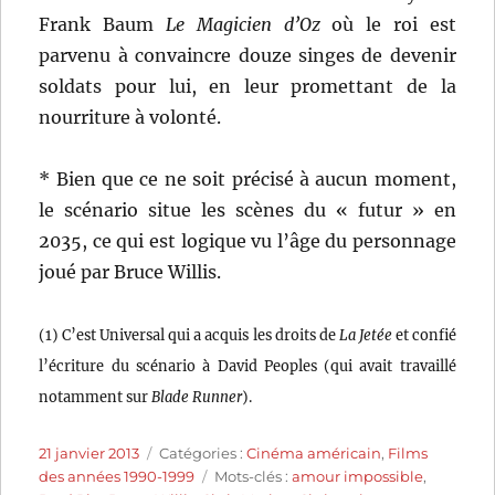
Frank Baum
Le Magicien d’Oz
où le roi est
parvenu à convaincre douze singes de devenir
soldats pour lui, en leur promettant de la
nourriture à volonté.
* Bien que ce ne soit précisé à aucun moment,
le scénario situe les scènes du « futur » en
2035, ce qui est logique vu l’âge du personnage
joué par Bruce Willis.
(1) C’est Universal qui a acquis les droits de
La Jetée
et confié
l’écriture du scénario à David Peoples (qui avait travaillé
notamment sur
Blade Runner
).
Publié
Catégories
21 janvier 2013
Catégories :
Cinéma américain
,
Films
le
Étiquettes
des années 1990-1999
Mots-clés :
amour impossible
,