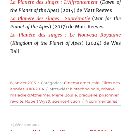
La Planète des singes : L’Affrontement
(
Dawn of
the Planet of the Apes
) (2014) de Matt Reeves
La Planète des singes : Suprématie
(
War for the
Planet of the Apes
) (2017) de Matt Reeves.
La Planète des singes : Le Nouveau Royaume
(
Kingdom of the Planet of Apes
) (2024) de Wes
Ball
Publié
Catégories
6 janvier 2013
Catégories :
Cinéma américain
,
Films des
le
Étiquettes
années 2010-2014
Mots-clés :
biotechnologie
,
cobaye
,
maladie d'Alzheimer
,
Pierre Boulle
,
préquelle
,
prisonnier
,
sur
révolte
,
Rupert Wyatt
,
science-fiction
4 commentaires
La
planèt
des
24 décembre 2012
singes: