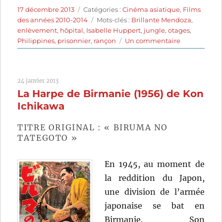
Publié
Catégories
17 décembre 2013
Catégories :
Cinéma asiatique
,
Films
le
Étiquettes
des années 2010-2014
Mots-clés :
Brillante Mendoza
,
enlèvement
,
hôpital
,
Isabelle Huppert
,
jungle
,
otages
,
sur
Philippines
,
prisonnier
,
rançon
Un commentaire
Captive
(2012)
de
24 janvier 2013
Brillante
La Harpe de Birmanie (1956) de Kon
Mendoza
Ichikawa
TITRE ORIGINAL : « BIRUMA NO
TATEGOTO »
En 1945, au moment de
la reddition du Japon,
une division de l’armée
japonaise se bat en
Birmanie. Son