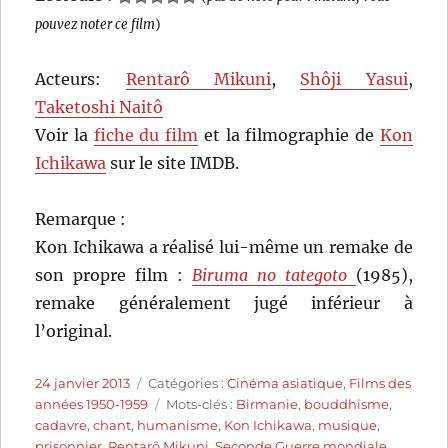
pouvez noter ce film
)
Acteurs:
Rentarô Mikuni
,
Shôji Yasui
,
Taketoshi Naitô
Voir la
fiche du film
et la filmographie de
Kon
Ichikawa
sur le site IMDB.
Remarque :
Kon Ichikawa a réalisé lui-même un remake de
son propre film :
Biruma no tategoto
(1985),
remake généralement jugé inférieur à
l’original.
Publié
Catégories
24 janvier 2013
Catégories :
Cinéma asiatique
,
Films des
le
Étiquettes
années 1950-1959
Mots-clés :
Birmanie
,
bouddhisme
,
cadavre
,
chant
,
humanisme
,
Kon Ichikawa
,
musique
,
prisonnier
,
Rentarô Mikuni
,
Seconde Guerre mondiale
,