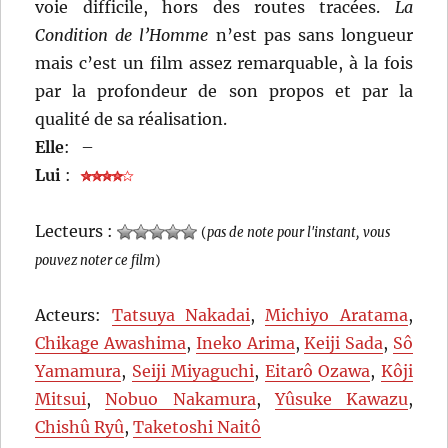
voie difficile, hors des routes tracées.
La
Condition de l’Homme
n’est pas sans longueur
mais c’est un film assez remarquable, à la fois
par la profondeur de son propos et par la
qualité de sa réalisation.
Elle
:
–
Lui
:
Lecteurs :
(
pas de note pour l'instant, vous
pouvez noter ce film
)
Acteurs:
Tatsuya Nakadai
,
Michiyo Aratama
,
Chikage Awashima
,
Ineko Arima
,
Keiji Sada
,
Sô
Yamamura
,
Seiji Miyaguchi
,
Eitarô Ozawa
,
Kôji
Mitsui
,
Nobuo Nakamura
,
Yûsuke Kawazu
,
Chishû Ryû
,
Taketoshi Naitô