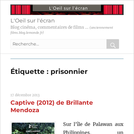
L'Oeil sur l'écran
Blog cinéma, commentaires de films ...
(anciennement
films.blog.lemonde.fr)
Recherche
pour
RECHER
OK
:
Étiquette :
prisonnier
17 décembre 2013
Captive (2012) de Brillante
Mendoza
Sur l’île de Palawan aux
Philippines, un