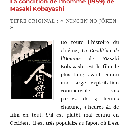
La condition de l’homme (1959) de
Les
origine
Masaki Kobayashi
(2011)
de
TITRE ORIGINAL : « NINGEN NO JÔKEN
Rupert
»
Wyatt
De toute l’histoire du
cinéma,
La Condition de
l’Homme
de Masaki
Kobayashi est le film le
plus long ayant connu
une large exploitation
commerciale : trois
parties de 3 heures
chacune, 9 heures 40 de
film en tout. S’il est plutôt mal connu en
Occident, il est très populaire au Japon où il est