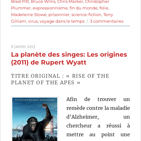
Brad Pitt
,
Bruce Willis
,
Chris Marker
,
Christopher
Plummer
,
expressionnisme
,
fin du monde
,
folie
,
Madeleine Stowe
,
prisonnier
,
science-fiction
,
Terry
sur
Gilliam
,
virus
,
voyage dans le temps
3 commentaires
L’Armée
des
12
6 janvier 2013
singes
La planète des singes: Les origines
(1995)
de
(2011) de Rupert Wyatt
Terry
Gilliam
TITRE ORIGINAL : « RISE OF THE
PLANET OF THE APES »
Afin de trouver un
remède contre la maladie
d’Alzheimer, un
chercheur a réussi à
mettre au point une