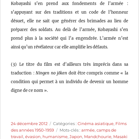
Kobayashi s’en prend aux fondements de l’armée :
s’appuyant sur des traditions et un code de l’honneur
désuet, elle ne sait que générer des brimades au lieu de
préparer des soldats. Au delà de l’armée, Kobayashi s’en
prend plus à la société qui l’a engendrée. L’armée n’est
ainsi qu’un révélateur car elle amplifie les défauts.
(3) Le titre du film est d’ailleurs très imprécis dans sa
traduction :
Ningen no jôken
doit être compris comme « la
condition qui permet à un individu de devenir un homme
digne de ce nom ».
Publié
Catégories
24 décembre 2012
Catégories :
Cinéma asiatique
,
Films
le
Étiquettes
des années 1950-1959
Mots-clés :
armée
,
camps de
travail
,
évasion
,
humanisme
,
Japon
,
Mandchourie
,
Masaki