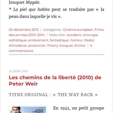
Jonquet
Mygale
.
*
La piel que habito
peut se traduire par « la
peau dans laquelle je vis ».
Publié
Catégories
20 décembre 2012
Catégories :
Cinéma européen
,
Films
le
Étiquettes
des années 2010-2014
Mots-clés :
accident
,
chirurgie
esthétique
,
enlèvement
,
fantastique
,
horreur
,
Pedro
Almodóvar
,
prisonnier
,
Thierry Jonquet
,
thriller
4
sur
commentaires
La
piel
que
21 juillet 2012
habito
Les chemins de la liberté (2010) de
(2011)
de
Peter Weir
Pedro
Almodóvar
TITRE ORIGINAL : « THE WAY BACK »
En 1941, un petit groupe