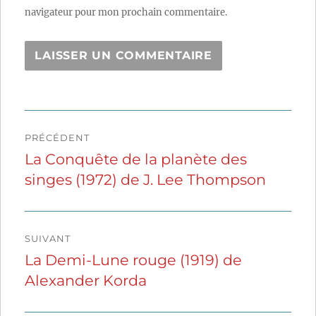
navigateur pour mon prochain commentaire.
Navigation
PRÉCÉDENT
de
La Conquête de la planète des
Publication
singes (1972) de J. Lee Thompson
précédente :
l’article
SUIVANT
La Demi-Lune rouge (1919) de
Publication
Alexander Korda
suivante :