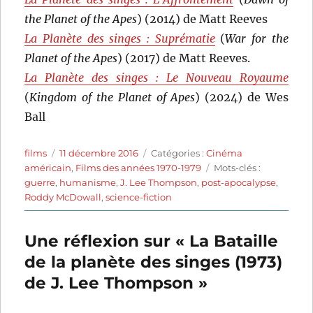
the Planet of the Apes
) (2014) de Matt Reeves
La Planète des singes : Suprématie
(
War for the
Planet of the Apes
) (2017) de Matt Reeves.
La Planète des singes : Le Nouveau Royaume
(
Kingdom of the Planet of Apes
) (2024) de Wes
Ball
Auteur
Publié
Catégories
films
11 décembre 2016
Catégories :
Cinéma
le
Étiquettes
américain
,
Films des années 1970-1979
Mots-clés :
guerre
,
humanisme
,
J. Lee Thompson
,
post-apocalypse
,
Roddy McDowall
,
science-fiction
Une réflexion sur « La Bataille
de la planète des singes (1973)
de J. Lee Thompson »