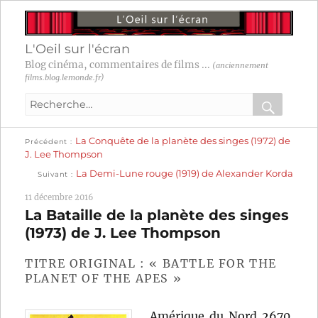
L'Oeil sur l'écran
Blog cinéma, commentaires de films ...
(anciennement
films.blog.lemonde.fr)
Recherche
pour
RECHER
OK
Publication
Navigation
La Conquête de la planète des singes (1972) de
:
Précédent
précédente :
J. Lee Thompson
Publication
de
La Demi-Lune rouge (1919) de Alexander Korda
Suivant
suivante :
l’article
11 décembre 2016
La Bataille de la planète des singes
(1973) de J. Lee Thompson
TITRE ORIGINAL : « BATTLE FOR THE
PLANET OF THE APES »
Amérique du Nord 2670.