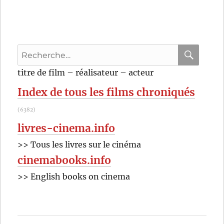
Recherche
pour
RECHER
OK
titre de film – réalisateur – acteur
:
Index de tous les films chroniqués
(6382)
livres-cinema.info
>> Tous les livres sur le cinéma
cinemabooks.info
>> English books on cinema