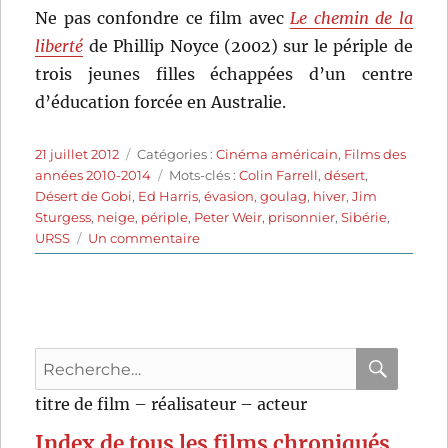
Ne pas confondre ce film avec
Le chemin de la
liberté
de Phillip Noyce (2002) sur le périple de
trois jeunes filles échappées d’un centre
d’éducation forcée en Australie.
Publié
Catégories
21 juillet 2012
Catégories :
Cinéma américain
,
Films des
le
Étiquettes
années 2010-2014
Mots-clés :
Colin Farrell
,
désert
,
Désert de Gobi
,
Ed Harris
,
évasion
,
goulag
,
hiver
,
Jim
Sturgess
,
neige
,
périple
,
Peter Weir
,
prisonnier
,
Sibérie
,
sur
URSS
Un commentaire
Les
chemins
de
la
liberté
Recherche
(2010)
de
pour
RECHER
OK
titre de film – réalisateur – acteur
Peter
:
Weir
Index de tous les films chroniqués