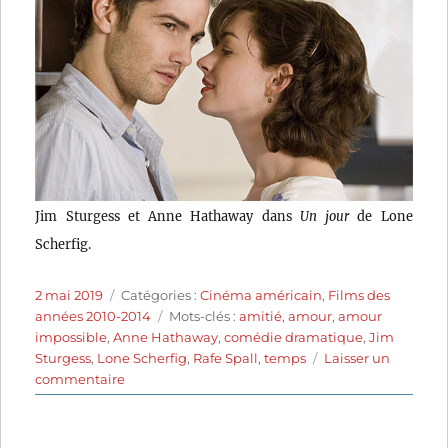
Jim Sturgess et Anne Hathaway dans
Un jour
de Lone
Scherfig.
Publié
Catégories
2 mai 2019
Catégories :
Cinéma américain
,
Films des
le
Étiquettes
années 2010-2014
Mots-clés :
amitié
,
amour
,
amour
impossible
,
Anne Hathaway
,
comédie dramatique
,
Jim
Sturgess
,
Lone Scherfig
,
Rafe Spall
,
temps
Laisser un
sur
commentaire
Un
jour
(2011)