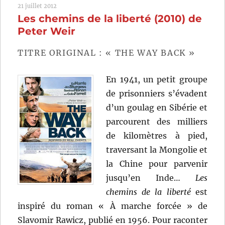
21 juillet 2012
de
Les chemins de la liberté (2010) de
Lone
Scherfig
Peter Weir
TITRE ORIGINAL : « THE WAY BACK »
En 1941, un petit groupe
de prisonniers s’évadent
d’un goulag en Sibérie et
parcourent des milliers
de kilomètres à pied,
traversant la Mongolie et
la Chine pour parvenir
jusqu’en Inde…
Les
chemins de la liberté
est
inspiré du roman « À marche forcée » de
Slavomir Rawicz, publié en 1956. Pour raconter