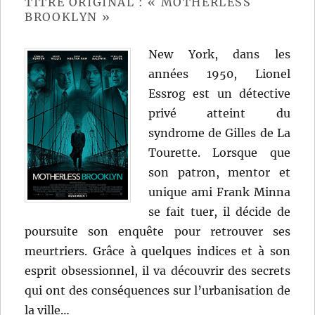
TITRE ORIGINAL : « MOTHERLESS
Robert
BROOKLYN »
Zemeckis
New York, dans les
années 1950, Lionel
Essrog est un détective
privé atteint du
syndrome de Gilles de La
Tourette. Lorsque que
son patron, mentor et
unique ami Frank Minna
se fait tuer, il décide de
poursuite son enquête pour retrouver ses
meurtriers. Grâce à quelques indices et à son
esprit obsessionnel, il va découvrir des secrets
qui ont des conséquences sur l’urbanisation de
la ville…