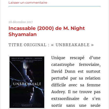
sur
Laisser un commentaire
Brooklyn
Affairs
(2019)
28 décembre 2017
de
Incassable (2000) de M. Night
Edward
Norton
Shyamalan
TITRE ORIGINAL : « UNBREAKABLE »
Unique rescapé d’une
catastrophe ferroviaire,
David Dunn est surtout
perturbé par sa relation
difficile avec sa femme
Audrey. Il ne trouve pas
extraordinaire de s’en
sortir sans une seule