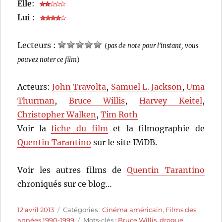
Elle
:
Lui
:
Lecteurs :
(
pas de note pour l'instant, vous
pouvez noter ce film
)
Acteurs:
John Travolta
,
Samuel L. Jackson
,
Uma
Thurman
,
Bruce Willis
,
Harvey Keitel
,
Christopher Walken
,
Tim Roth
Voir la
fiche du film
et la filmographie de
Quentin Tarantino
sur le site IMDB.
Voir les autres films de
Quentin Tarantino
chroniqués sur ce blog…
Publié
Catégories
12 avril 2013
Catégories :
Cinéma américain
,
Films des
le
Étiquettes
années 1990-1999
Mots-clés :
Bruce Willis
,
drogue
,