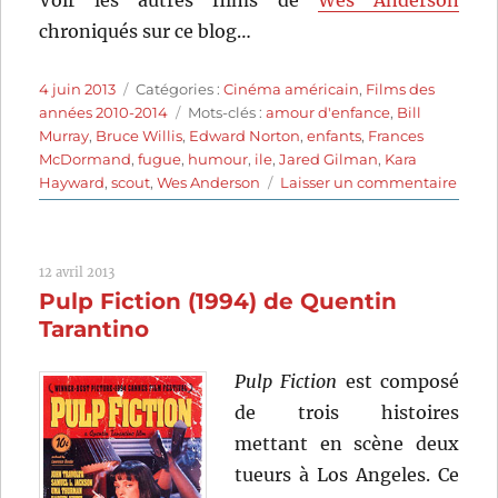
Voir les autres films de
Wes Anderson
chroniqués sur ce blog…
Publié
Catégories
4 juin 2013
Catégories :
Cinéma américain
,
Films des
le
Étiquettes
années 2010-2014
Mots-clés :
amour d'enfance
,
Bill
Murray
,
Bruce Willis
,
Edward Norton
,
enfants
,
Frances
McDormand
,
fugue
,
humour
,
ile
,
Jared Gilman
,
Kara
sur
Hayward
,
scout
,
Wes Anderson
Laisser un commentaire
Moonr
King
(2012)
12 avril 2013
de
Pulp Fiction (1994) de Quentin
Wes
Ande
Tarantino
Pulp Fiction
est composé
de trois histoires
mettant en scène deux
tueurs à Los Angeles. Ce