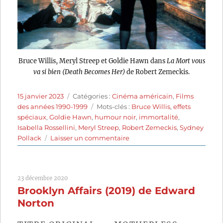
Bruce Willis, Meryl Streep et Goldie Hawn dans
La Mort vous
va si bien (Death Becomes Her)
de Robert Zemeckis.
Publié
Catégories
15 janvier 2023
Catégories :
Cinéma américain
,
Films
le
Étiquettes
des années 1990-1999
Mots-clés :
Bruce Willis
,
effets
spéciaux
,
Goldie Hawn
,
humour noir
,
immortalité
,
Isabella Rossellini
,
Meryl Streep
,
Robert Zemeckis
,
Sydney
sur
Pollack
Laisser un commentaire
La
Mort
vous
23 décembre 2020
va
Brooklyn Affairs (2019) de Edward
si
bien
Norton
(1992)
de