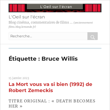
L'Oeil sur l'écran
Blog cinéma, commentaires de films ...
(anciennement
films.blog.lemonde.fr)
Recherche
pour
RECHER
OK
:
Étiquette :
Bruce Willis
15 janvier 2023
La Mort vous va si bien (1992) de
Robert Zemeckis
TITRE ORIGINAL : « DEATH BECOMES
HER »