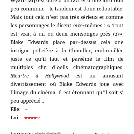
Wyatt Earp est doté d’un tact et d’une intuition
peu commune ; le tandem est donc redoutable.
Mais tout cela n’est pas très sérieux et comme
les personnages le disent eux-mêmes : « Tout
est vrai, à un ou deux mensonges près
».
(2)
Blake Edwards place par-dessus cela une
intrigue policière à la Chandler, embrouillée
juste ce qu’il faut et parsème le film de
multiples clin d’oeils cinématographiques.
Meurtre à Hollywood
est un amusant
divertissement où Blake Edwards joue avec
l’image du cinéma. Il est étonnant qu’il soit si
peu apprécié…
Elle
:
–
Lui
: