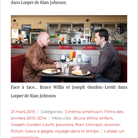
dans
Looper
de Rian Johnson
Face à face… Bruce Willis et Joseph Gordon-Levitt dans
Looper
de Rian Johnson
Publié
Catégories
21 mars 2015
Catégories :
Cinéma américain
,
Films des
le
Étiquettes
années 2010-2014
Mots-clés :
Bruce Willis
,
enfant
,
Joseph Gordon-Levitt
,
pouvoirs
,
Rian Johnson
,
science-
fiction
,
tueur à gages
,
voyage dans le temps
Laisser un
sur
commentaire