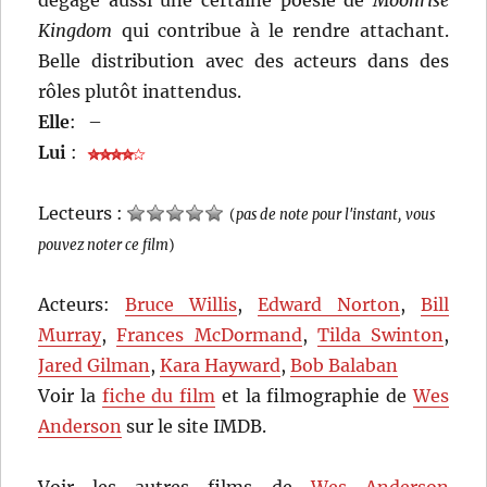
dégage aussi une certaine poésie de
Moonrise
Kingdom
qui contribue à le rendre attachant.
Belle distribution avec des acteurs dans des
rôles plutôt inattendus.
Elle
:
–
Lui
:
Lecteurs :
(
pas de note pour l'instant, vous
pouvez noter ce film
)
Acteurs:
Bruce Willis
,
Edward Norton
,
Bill
Murray
,
Frances McDormand
,
Tilda Swinton
,
Jared Gilman
,
Kara Hayward
,
Bob Balaban
Voir la
fiche du film
et la filmographie de
Wes
Anderson
sur le site IMDB.