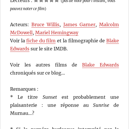
Lecteurs :
(
pas de note pour l'instant, vous
pouvez noter ce film
)
Acteurs:
Bruce Willis
,
James Garner
,
Malcolm
McDowell
,
Mariel Hemingway
Voir la
fiche du film
et la filmographie de
Blake
Edwards
sur le site IMDB.
Voir les autres films de
Blake Edwards
chroniqués sur ce blog…
Remarques :
* Le titre
Sunset
est probablement une
plaisanterie : une réponse au
Sunrise
de
Murnau…?