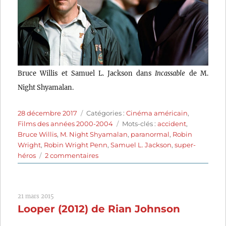
Bruce Willis et Samuel L. Jackson dans
Incassable
de M.
Night Shyamalan.
Publié
Catégories
28 décembre 2017
Catégories :
Cinéma américain
,
le
Étiquettes
Films des années 2000-2004
Mots-clés :
accident
,
Bruce Willis
,
M. Night Shyamalan
,
paranormal
,
Robin
Wright
,
Robin Wright Penn
,
Samuel L. Jackson
,
super-
sur
héros
2 commentaires
Incassable
(2000)
de
21 mars 2015
M.
Looper (2012) de Rian Johnson
Night
Shyamalan