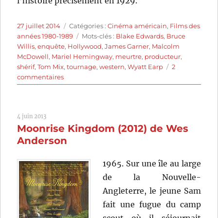
l’histoire précisément en 1929.
Publié
Catégories
27 juillet 2014
Catégories :
Cinéma américain
,
Films des
le
Étiquettes
années 1980-1989
Mots-clés :
Blake Edwards
,
Bruce
Willis
,
enquête
,
Hollywood
,
James Garner
,
Malcolm
McDowell
,
Mariel Hemingway
,
meurtre
,
producteur
,
shérif
,
Tom Mix
,
tournage
,
western
,
Wyatt Earp
2
sur
commentaires
Meurtre
à
Hollywood
4 juin 2013
(1988)
Moonrise Kingdom (2012) de Wes
de
Blake
Anderson
Edwards
1965. Sur une île au large
de la Nouvelle-
Angleterre, le jeune Sam
fait une fugue du camp