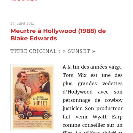
Looper
(2012)
de
27 juillet 2014
Rian
Meurtre à Hollywood (1988) de
Johnson
Blake Edwards
TITRE ORIGINAL : « SUNSET »
A la fin des années vingt,
Tom Mix est une des
plus grandes vedettes
d’Hollywood avec son
personnage de cowboy
justicier. Son producteur
fait venir Wyatt Earp
comme conseiller sur un