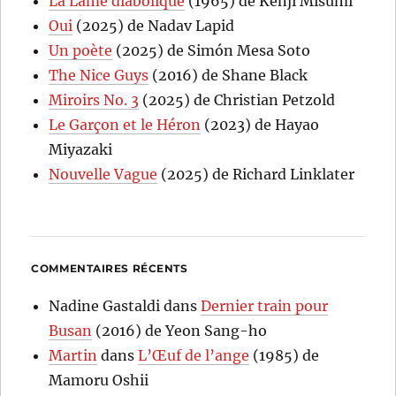
La Lame diabolique
(1965) de Kenji Misumi
Oui
(2025) de Nadav Lapid
Un poète
(2025) de Simón Mesa Soto
The Nice Guys
(2016) de Shane Black
Miroirs No. 3
(2025) de Christian Petzold
Le Garçon et le Héron
(2023) de Hayao
Miyazaki
Nouvelle Vague
(2025) de Richard Linklater
COMMENTAIRES RÉCENTS
Nadine Gastaldi
dans
Dernier train pour
Busan
(2016) de Yeon Sang-ho
Martin
dans
L’Œuf de l’ange
(1985) de
Mamoru Oshii