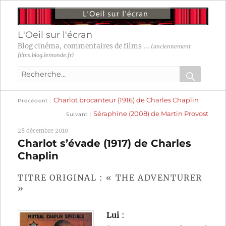
L'Oeil sur l'écran
Blog cinéma, commentaires de films ...
(anciennement
films.blog.lemonde.fr)
Recherche
pour
RECHER
OK
Publication
Navigation
Charlot brocanteur (1916) de Charles Chaplin
:
Précédent
précédente :
Publication
Séraphine (2008) de Martin Provost
Suivant
suivante :
de
28 décembre 2010
l’article
Charlot s’évade (1917) de Charles
Chaplin
TITRE ORIGINAL : « THE ADVENTURER
»
Lui
: