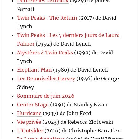
Derrière les barreaux
(1929) de James
Parrott
Twin Peaks : The Return
(2017) de David
Lynch
Twin Peaks : Les 7 derniers jours de Laura
Palmer
(1992) de David Lynch
Mystères à Twin Peaks
(1990) de David
Lynch
Elephant Man
(1980) de David Lynch
Les Demoiselles Harvey
(1946) de George
Sidney
Sommaire de juin 2026
Center Stage
(1991) de Stanley Kwan
Hurricane
(1937) de John Ford
Vie privée
(2025) de Rebecca Zlotowski
L’Outsider
(2016) de Christophe Barratier