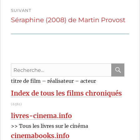
SUIVANT
Séraphine (2008) de Martin Provost
Publication
suivante :
Recherche
pour
RECHER
OK
titre de film – réalisateur – acteur
:
Index de tous les films chroniqués
(6381)
livres-cinema.info
>> Tous les livres sur le cinéma
cinemabooks.info