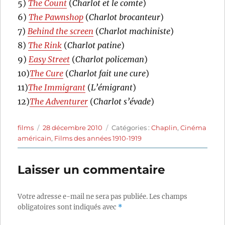
5)
The Count
(
Charlot et le comte
)
6)
The Pawnshop
(
Charlot brocanteur
)
7)
Behind the screen
(
Charlot machiniste
)
8)
The Rink
(
Charlot patine
)
9)
Easy Street
(
Charlot policeman
)
10)
The Cure
(
Charlot fait une cure
)
11)
The Immigrant
(
L’émigrant
)
12)
The Adventurer
(
Charlot s’évade
)
Auteur
Publié
Catégories
films
28 décembre 2010
Catégories :
Chaplin
,
Cinéma
le
américain
,
Films des années 1910-1919
Laisser un commentaire
Votre adresse e-mail ne sera pas publiée.
Les champs
obligatoires sont indiqués avec
*