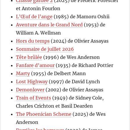
Chasse gardée 2
(2025) de Frédéric Forestier
et Antonin Fourlon
L’Œuf de l’ange
(1985) de Mamoru Oshii
Aventure dans le Grand Nord
(1953) de
William A. Wellman
Hors du temps
(2024) de Olivier Assayas
Sommaire de juillet 2026
Tête brûlée
(1996) de Wes Anderson
Fanfare d’amour
(1935) de Richard Pottier
Marty
(1955) de Delbert Mann
Lost Highway
(1997) de David Lynch
Demonlover
(2002) de Olivier Assayas
Train of Events
(1949) de Sidney Cole,
Charles Crichton et Basil Dearden
The Phoenician Scheme
(2025) de Wes
Anderson