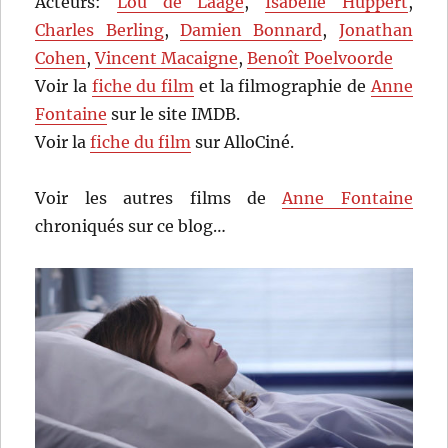
Acteurs:
Lou de Laâge
,
Isabelle Huppert
,
Charles Berling
,
Damien Bonnard
,
Jonathan
Cohen
,
Vincent Macaigne
,
Benoît Poelvoorde
Voir la
fiche du film
et la filmographie de
Anne
Fontaine
sur le site IMDB.
Voir la
fiche du film
sur AlloCiné.
Voir les autres films de
Anne Fontaine
chroniqués sur ce blog…