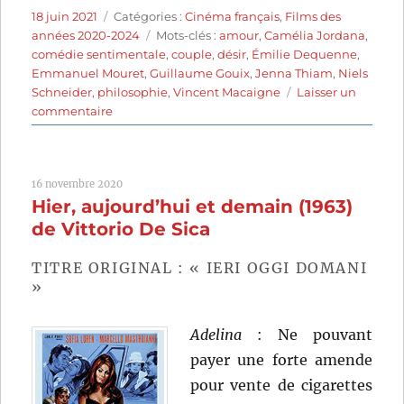
Publié
Catégories
18 juin 2021
Catégories :
Cinéma français
,
Films des
le
Étiquettes
années 2020-2024
Mots-clés :
amour
,
Camélia Jordana
,
comédie sentimentale
,
couple
,
désir
,
Émilie Dequenne
,
Emmanuel Mouret
,
Guillaume Gouix
,
Jenna Thiam
,
Niels
Schneider
,
philosophie
,
Vincent Macaigne
Laisser un
sur
commentaire
Les
choses
qu’on
16 novembre 2020
dit,
Hier, aujourd’hui et demain (1963)
les
choses
de Vittorio De Sica
qu’on
fait
TITRE ORIGINAL : « IERI OGGI DOMANI
(2020)
»
de
Emmanuel
Adelina
: Ne pouvant
Mouret
payer une forte amende
pour vente de cigarettes