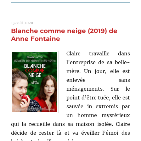
Hier,
aujourd’hui
et
13 août 2020
demain
Blanche comme neige (2019) de
(1963)
de
Anne Fontaine
Vittorio
De
Claire travaille dans
Sica
l’entreprise de sa belle-
mère. Un jour, elle est
enlevée sans
ménagements. Sur le
point d’être tuée, elle est
sauvée in extremis par
un homme mystérieux
qui la recueille dans sa maison isolée. Claire
décide de rester là et va éveiller l’émoi des