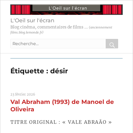
L'Oeil sur l'écran
Blog cinéma, commentaires de films ...
(anciennement
films.blog.lemonde.fr)
Recherche
pour
RECHER
OK
:
Étiquette :
désir
23 février 2026
Val Abraham (1993) de Manoel de
Oliveira
TITRE ORIGINAL : « VALE ABRAÃO »