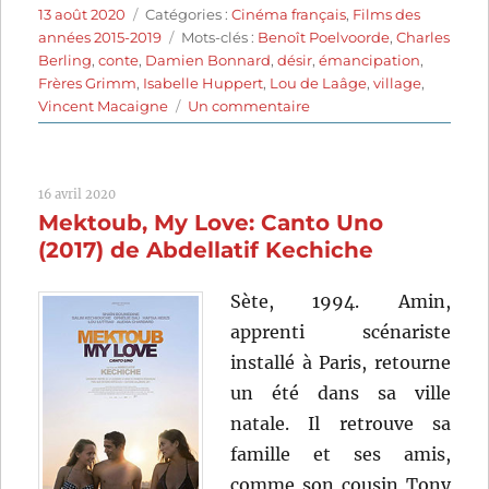
Publié
Catégories
13 août 2020
Catégories :
Cinéma français
,
Films des
le
Étiquettes
années 2015-2019
Mots-clés :
Benoît Poelvoorde
,
Charles
Berling
,
conte
,
Damien Bonnard
,
désir
,
émancipation
,
Frères Grimm
,
Isabelle Huppert
,
Lou de Laâge
,
village
,
sur
Vincent Macaigne
Un commentaire
Blanche
comme
neige
16 avril 2020
(2019)
Mektoub, My Love: Canto Uno
de
Anne
(2017) de Abdellatif Kechiche
Fontaine
Sète, 1994. Amin,
apprenti scénariste
installé à Paris, retourne
un été dans sa ville
natale. Il retrouve sa
famille et ses amis,
comme son cousin Tony