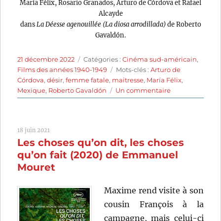
María Félix, Rosario Granados, Arturo de Córdova et Rafael
Alcayde
dans
La Déesse agenouillée (La diosa arrodillada)
de Roberto
Gavaldón.
Publié
Catégories
21 décembre 2022
Catégories :
Cinéma sud-américain
,
le
Étiquettes
Films des années 1940-1949
Mots-clés :
Arturo de
Córdova
,
désir
,
femme fatale
,
maitresse
,
María Félix
,
sur
Mexique
,
Roberto Gavaldón
Un commentaire
La
Déesse
agenouillée
18 juin 2021
(1947)
Les choses qu’on dit, les choses
de
Roberto
qu’on fait (2020) de Emmanuel
Gavaldón
Mouret
Maxime rend visite à son
cousin François à la
campagne, mais celui-ci