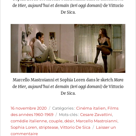
de
Hier, aujourd’hui et demain (Ieri oggi domani)
de Vittorio
De Sica.
Marcello Mastroianni et Sophia Loren dans le sketch
Mara
de
Hier, aujourd’hui et demain (Ieri oggi domani)
de Vittorio
De Sica.
Publié
Catégories
16 novembre 2020
Catégories :
Cinéma italien
,
Films
le
Étiquettes
des années 1960-1969
Mots-clés :
Cesare Zavattini
,
comédie italienne
,
couple
,
désir
,
Marcello Mastroianni
,
Sophia Loren
,
striptease
,
Vittorio De Sica
Laisser un
sur
commentaire