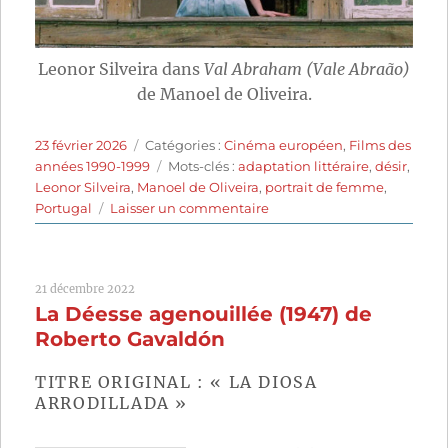
Leonor Silveira dans
Val Abraham (Vale Abraão)
de Manoel de Oliveira.
Publié
Catégories
23 février 2026
Catégories :
Cinéma européen
,
Films des
le
Étiquettes
années 1990-1999
Mots-clés :
adaptation littéraire
,
désir
,
Leonor Silveira
,
Manoel de Oliveira
,
portrait de femme
,
sur
Portugal
Laisser un commentaire
Val
Abraham
(1993)
21 décembre 2022
de
La Déesse agenouillée (1947) de
Manoel
de
Roberto Gavaldón
Oliveira
TITRE ORIGINAL : « LA DIOSA
ARRODILLADA »