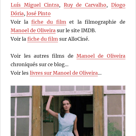
Luís Miguel Cintra
,
Ruy de Carvalho
,
Diogo
Dória
,
José Pinto
Voir la
fiche du film
et la filmographie de
Manoel de Oliveira
sur le site IMDB.
Voir la
fiche du film
sur AlloCiné.
Voir les autres films de
Manoel de Oliveira
chroniqués sur ce blog…
Voir les
livres sur Manoel de Oliveira
…