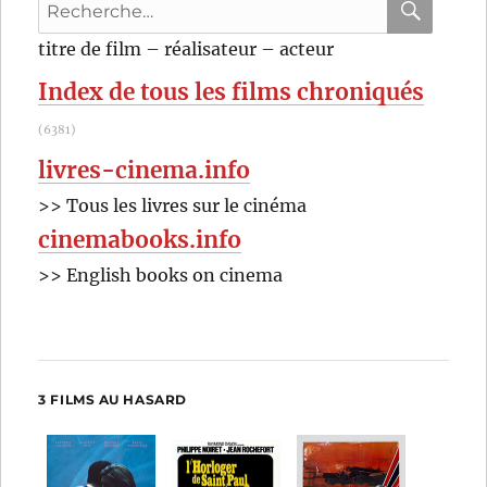
Recherche
pour
RECHER
OK
titre de film – réalisateur – acteur
:
Index de tous les films chroniqués
(6381)
livres-cinema.info
>> Tous les livres sur le cinéma
cinemabooks.info
>> English books on cinema
3 FILMS AU HASARD