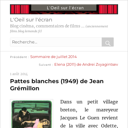
L'Oeil sur l'écran
Blog cinéma, commentaires de films ...
(anciennement
films.blog.lemonde.fr)
Recherche
pour
RECHER
OK
Publication
Navigation
Sommaire de juillet 2014
:
Précédent
précédente :
Publication
Elena (2011) de Andrei Zvyagintsev
Suivant
suivante :
de
1 août 2014
l’article
Pattes blanches (1949) de Jean
Grémillon
Dans un petit village
breton, le mareyeur
Jacques Le Guen revient
de la ville avec Odette,