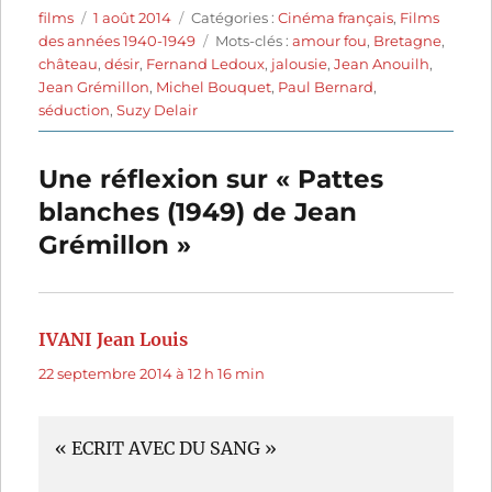
Auteur
Publié
Catégories
films
1 août 2014
Catégories :
Cinéma français
,
Films
le
Étiquettes
des années 1940-1949
Mots-clés :
amour fou
,
Bretagne
,
château
,
désir
,
Fernand Ledoux
,
jalousie
,
Jean Anouilh
,
Jean Grémillon
,
Michel Bouquet
,
Paul Bernard
,
séduction
,
Suzy Delair
Une réflexion sur « Pattes
blanches (1949) de Jean
Grémillon »
IVANI Jean Louis
dit :
22 septembre 2014 à 12 h 16 min
« ECRIT AVEC DU SANG »