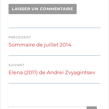
Navigation
PRÉCÉDENT
de
Sommaire de juillet 2014
Publication
précédente :
l’article
SUIVANT
Elena (2011) de Andrei Zvyagintsev
Publication
suivante :