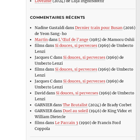
Loveable
(2024) de Lilja Ingolfsdottir
COMMENTAIRES RÉCENTS
Nadine Gastaldi
dans
Dernier train pour Busan
(2016)
de Yeon Sang-ho
Martin
dans
L’Œuf de l’ange
(1985) de Mamoru Oshii
films
dans
Si douces, si perverses
(1969) de Umberto
Lenzi
Jacques C
dans
Si douces, si perverses
(1969) de
Umberto Lenzi
films
dans
Si douces, si perverses
(1969) de Umberto
Lenzi
Jacques C
dans
Si douces, si perverses
(1969) de
Umberto Lenzi
David
dans
Si douces, si perverses
(1969) de Umberto
Lenzi
GARNIER
dans
The Brutalist
(2024) de Brady Corbet
GARNIER
dans
Duel au soleil
(1946) de King Vidor et
William Dieterle
films
dans
Le Parrain 3
(1990) de Francis Ford
Coppola