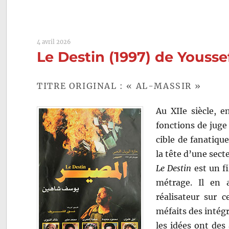
4 avril 2026
Le Destin (1997) de Youss
TITRE ORIGINAL : « AL-MASSIR »
Au XIIe siècle, e
fonctions de juge 
cible de fanatiqu
la tête d’une sect
Le Destin
est un f
métrage. Il en a
réalisateur sur c
méfaits des intégr
les idées ont des 