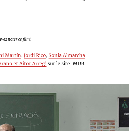
uvez noter ce film
)
ni Martín
,
Jordi Rico
,
Sonia Almarcha
araño et Aitor Arregi
sur le site IMDB.