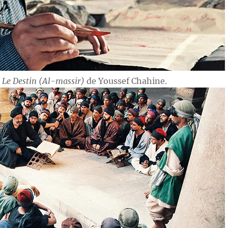
s
Le Destin (Al-massir)
de Youssef Chahine.