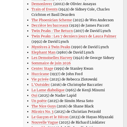
Demonlover
(2002) de Olivier Assayas
Train of Events
(1949) de Sidney Cole, Charles
Crichton et Basil Dearden
The Phoenician Scheme
(2025) de Wes Anderson
Derrière les barreaux
(1929) de James Parrott
Twin Peaks : The Return
(2017) de David Lynch
Twin Peaks : Les 7 derniers jours de Laura Palmer
(1992) de David Lynch
Mystères à Twin Peaks
(1990) de David Lynch
Elephant Man
(1980) de David Lynch
Les Demoiselles Harvey
(1946) de George Sidney
Sommaire de juin 2026
Center Stage
(1991) de Stanley Kwan
Hurricane
(1937) de John Ford
Vie privée
(2025) de Rebecca Zlotowski
L’Outsider
(2016) de Christophe Barratier
La Lame diabolique
(1965) de Kenji Misumi
Oui
(2025) de Nadav Lapid
Un poète
(2025) de Simón Mesa Soto
The Nice Guys
(2016) de Shane Black
Miroirs No. 3
(2025) de Christian Petzold
Le Garçon et le Héron
(2023) de Hayao Miyazaki
Nouvelle Vague
(2025) de Richard Linklater