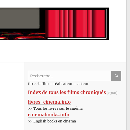
Recherche
pour
RECHE
OK
titre de film – réalisateur – acteur
:
Index de tous les films chroniqués
(6380)
livres-cinema.info
>> Tous les livres sur le cinéma
cinemabooks.info
>> English books on cinema