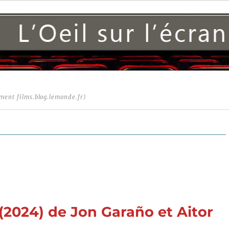
ment films.blog.lemonde.fr)
(2024) de Jon Garaño et Aitor