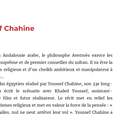
d’une
vie
(2024)
de
Jon
ef Chahine
Garaño
et
Aitor
Arregi
n Andalousie arabe, le philosophe Averroès exerce les
suprême et de premier conseiller du sultan. Il va être la
es religieux et d’un cheikh ambitieux et manipulateur à
e…
ilm égyptien réalisé par Youssef Chahine, son 33e long-
 écrit le scénario avec Khaled Youssef, assistant-
e film et futur réalisateur. Le récit met en relief les
ismes religieux et met en valeur la force de la pensée : «
ailes, nul ne peut arrêter leur vol ». Youssef Chahine a