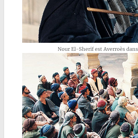
Nour El-Sherif est Averroès dan