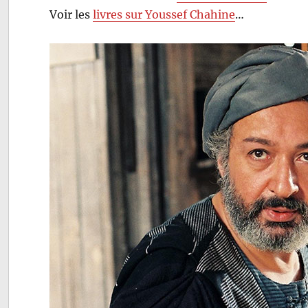
Voir les
livres sur Youssef Chahine
…