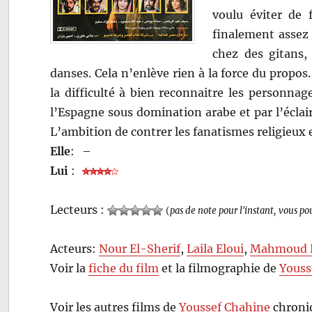
voulu éviter de 
finalement assez
chez des gitans,
danses. Cela n’enlève rien à la force du propos
la difficulté à bien reconnaitre les personnag
l’Espagne sous domination arabe et par l’éclai
L’ambition de contrer les fanatismes religieux e
Elle
:
–
Lui
:
Lecteurs :
(
pas de note pour l'instant, vous po
Acteurs:
Nour El-Sherif
,
Laila Eloui
,
Mahmoud 
Voir la
fiche du film
et la filmographie de
Youss
Voir les autres films de
Youssef Chahine
chroniq