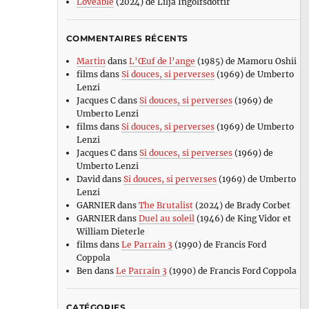
Loveable
(2024) de Lilja Ingolfsdottir
COMMENTAIRES RÉCENTS
Martin
dans
L’Œuf de l’ange
(1985) de Mamoru Oshii
films
dans
Si douces, si perverses
(1969) de Umberto
Lenzi
Jacques C
dans
Si douces, si perverses
(1969) de
Umberto Lenzi
films
dans
Si douces, si perverses
(1969) de Umberto
Lenzi
Jacques C
dans
Si douces, si perverses
(1969) de
Umberto Lenzi
David
dans
Si douces, si perverses
(1969) de Umberto
Lenzi
GARNIER
dans
The Brutalist
(2024) de Brady Corbet
GARNIER
dans
Duel au soleil
(1946) de King Vidor et
William Dieterle
films
dans
Le Parrain 3
(1990) de Francis Ford
Coppola
Ben
dans
Le Parrain 3
(1990) de Francis Ford Coppola
CATÉGORIES