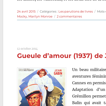
Publié
Catégories
Étiqu
24 avril 2015
Catégories :
Les parutions de livres
Mots-
le
sur
Mocky
,
Marilyn Monroe
2 commentaires
Livres
:
nouvelles
parutions
(24
avril
12 octobre 2014
2015)
Gueule d’amour (1937) de
Un beau militair
aventures féminin
Cannes en permis
Adaptation d’u
Grémillon permet 
Balin qui avait 