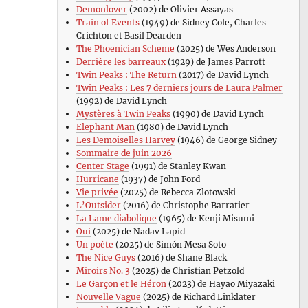
Demonlover
(2002) de Olivier Assayas
Train of Events
(1949) de Sidney Cole, Charles
Crichton et Basil Dearden
The Phoenician Scheme
(2025) de Wes Anderson
Derrière les barreaux
(1929) de James Parrott
Twin Peaks : The Return
(2017) de David Lynch
Twin Peaks : Les 7 derniers jours de Laura Palmer
(1992) de David Lynch
Mystères à Twin Peaks
(1990) de David Lynch
Elephant Man
(1980) de David Lynch
Les Demoiselles Harvey
(1946) de George Sidney
Sommaire de juin 2026
Center Stage
(1991) de Stanley Kwan
Hurricane
(1937) de John Ford
Vie privée
(2025) de Rebecca Zlotowski
L’Outsider
(2016) de Christophe Barratier
La Lame diabolique
(1965) de Kenji Misumi
Oui
(2025) de Nadav Lapid
Un poète
(2025) de Simón Mesa Soto
The Nice Guys
(2016) de Shane Black
Miroirs No. 3
(2025) de Christian Petzold
Le Garçon et le Héron
(2023) de Hayao Miyazaki
Nouvelle Vague
(2025) de Richard Linklater