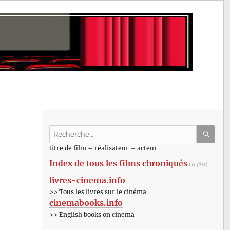
Recherche
pour
RECHE
OK
titre de film – réalisateur – acteur
:
Index de tous les films chroniqués
(6380)
livres-cinema.info
>> Tous les livres sur le cinéma
cinemabooks.info
>> English books on cinema