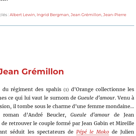
ettes
clés :
Albert Lewin
,
Ingrid Bergman
,
Jean Grémillon
,
Jean-Pierre
 Jean Grémillon
e du régiment des spahis
d’Orange collectionne les
(1)
es ce qui lui vaut le surnom de
Gueule d’amour
. Venu à
sion, il tombe sous le charme d’une femme mondaine…
n roman d’André Beucler,
Gueule d’amour
de Jean
de retrouver le couple formé par Jean Gabin et Mireille
tant séduit les spectateurs de
Pépé le Moko
de Julien