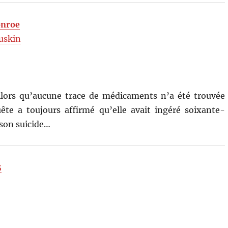
onroe
uskin
ors qu’aucune trace de médicaments n’a été trouvée
te a toujours affirmé qu’elle avait ingéré soixante-
 son suicide…
5