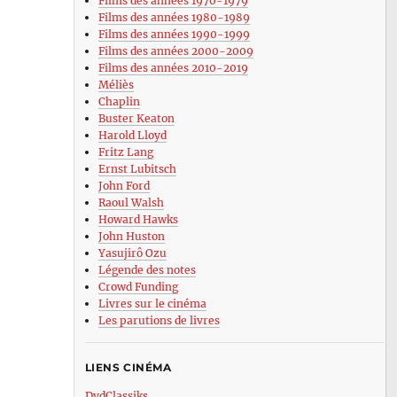
Films des années 1970-1979
Films des années 1980-1989
Films des années 1990-1999
Films des années 2000-2009
Films des années 2010-2019
Méliès
Chaplin
Buster Keaton
Harold Lloyd
Fritz Lang
Ernst Lubitsch
John Ford
Raoul Walsh
Howard Hawks
John Huston
Yasujirô Ozu
Légende des notes
Crowd Funding
Livres sur le cinéma
Les parutions de livres
LIENS CINÉMA
DvdClassiks