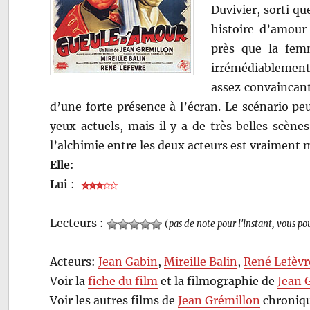
Duvivier, sorti qu
histoire d’amour 
près que la femm
irrémédiablement 
assez convaincant
d’une forte présence à l’écran. Le scénario pe
yeux actuels, mais il y a de très belles scèn
l’alchimie entre les deux acteurs est vraiment m
Elle
:
–
Lui
:
Lecteurs :
(
pas de note pour l'instant, vous po
Acteurs:
Jean Gabin
,
Mireille Balin
,
René Lefèvr
Voir la
fiche du film
et la filmographie de
Jean 
Voir les autres films de
Jean Grémillon
chroniqu