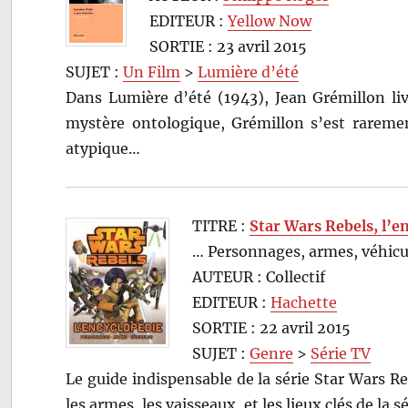
EDITEUR :
Yellow Now
SORTIE : 23 avril 2015
SUJET :
Un Film
>
Lumière d’été
Dans Lumière d’été (1943), Jean Grémillon livr
mystère ontologique, Grémillon s’est raremen
atypique…
TITRE :
Star Wars Rebels, l’e
… Personnages, armes, véhicu
AUTEUR : Collectif
EDITEUR :
Hachette
SORTIE : 22 avril 2015
SUJET :
Genre
>
Série TV
Le guide indispensable de la série Star Wars 
les armes, les vaisseaux, et les lieux clés de la sé