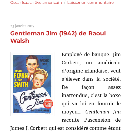
sur
Oscar Isaac
,
rêve américain
Laisser un commentaire
A
Most
Violent
23 janvier 2017
Year
Gentleman Jim (1942) de Raoul
(2014)
de
Walsh
J.C.
Chandor
Employé de banque, Jim
Corbett, un américain
d’origine irlandaise, veut
s’élever dans la société.
De façon assez
inattendue, c’est la boxe
qui va lui en fournir le
moyen…
Gentleman Jim
raconte l’ascension de
James J. Corbett qui est considéré comme étant