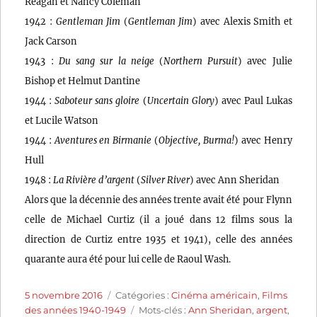
Reagan et Nancy Coleman
1942 :
Gentleman Jim
(
Gentleman Jim
) avec Alexis Smith et
Jack Carson
1943 :
Du sang sur la neige
(
Northern Pursuit
) avec Julie
Bishop et Helmut Dantine
1944 :
Saboteur sans gloire
(
Uncertain Glory
) avec Paul Lukas
et Lucile Watson
1944 :
Aventures en Birmanie
(
Objective, Burma!
) avec Henry
Hull
1948 :
La Rivière d’argent
(
Silver River
) avec Ann Sheridan
Alors que la décennie des années trente avait été pour Flynn
celle de Michael Curtiz (il a joué dans 12 films sous la
direction de Curtiz entre 1935 et 1941), celle des années
quarante aura été pour lui celle de Raoul Wash.
Publié
Catégories
5 novembre 2016
Catégories :
Cinéma américain
,
Films
le
Étiquettes
des années 1940-1949
Mots-clés :
Ann Sheridan
,
argent
,