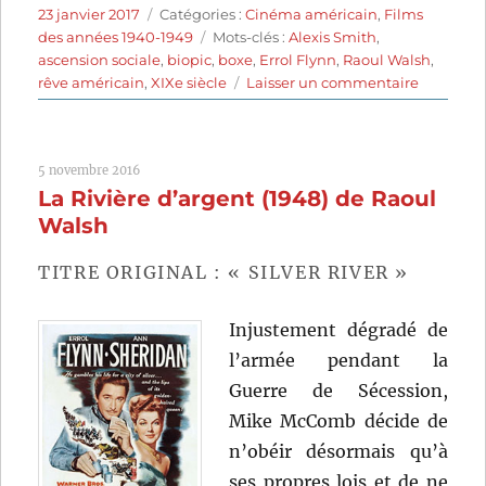
Publié
Catégories
23 janvier 2017
Catégories :
Cinéma américain
,
Films
le
Étiquettes
des années 1940-1949
Mots-clés :
Alexis Smith
,
ascension sociale
,
biopic
,
boxe
,
Errol Flynn
,
Raoul Walsh
,
sur
rêve américain
,
XIXe siècle
Laisser un commentaire
Gentlem
Jim
(1942)
5 novembre 2016
de
La Rivière d’argent (1948) de Raoul
Raoul
Walsh
Walsh
TITRE ORIGINAL : « SILVER RIVER »
Injustement dégradé de
l’armée pendant la
Guerre de Sécession,
Mike McComb décide de
n’obéir désormais qu’à
ses propres lois et de ne