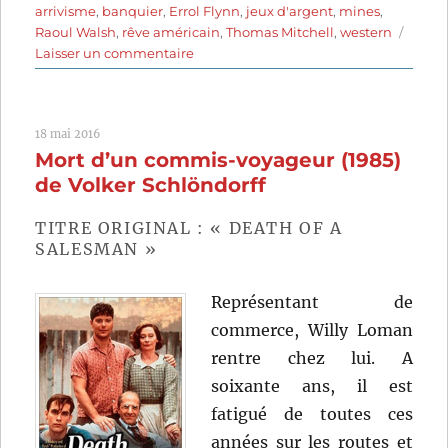
arrivisme
,
banquier
,
Errol Flynn
,
jeux d'argent
,
mines
,
Raoul Walsh
,
rêve américain
,
Thomas Mitchell
,
western
sur
Laisser un commentaire
La
Rivière
d’argent
18 mai 2016
(1948)
Mort d’un commis-voyageur (1985)
de
Raoul
de Volker Schlöndorff
Walsh
TITRE ORIGINAL : « DEATH OF A
SALESMAN »
Représentant de
commerce, Willy Loman
rentre chez lui. A
soixante ans, il est
fatigué de toutes ces
années sur les routes et