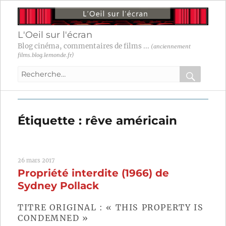
L'Oeil sur l'écran
Blog cinéma, commentaires de films ...
(anciennement
films.blog.lemonde.fr)
Recherche
pour
RECHER
OK
:
Étiquette :
rêve américain
26 mars 2017
Propriété interdite (1966) de
Sydney Pollack
TITRE ORIGINAL : « THIS PROPERTY IS
CONDEMNED »