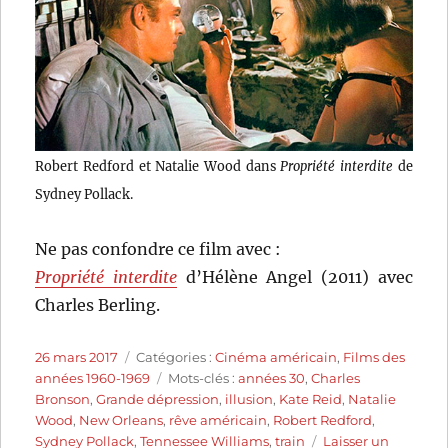
Robert Redford et Natalie Wood dans
Propriété interdite
de
Sydney Pollack.
Ne pas confondre ce film avec :
Propriété interdite
d’Hélène Angel (2011) avec
Charles Berling.
Publié
Catégories
26 mars 2017
Catégories :
Cinéma américain
,
Films des
le
Étiquettes
années 1960-1969
Mots-clés :
années 30
,
Charles
Bronson
,
Grande dépression
,
illusion
,
Kate Reid
,
Natalie
Wood
,
New Orleans
,
rêve américain
,
Robert Redford
,
Sydney Pollack
,
Tennessee Williams
,
train
Laisser un