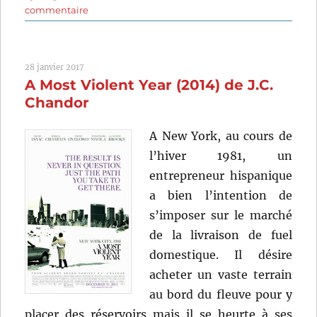
sur
commentaire
Propriété
interdite
(1966)
28 janvier 2017
de
A Most Violent Year (2014) de J.C.
Sydney
Pollack
Chandor
A New York, au cours de
l’hiver 1981, un
entrepreneur hispanique
a bien l’intention de
s’imposer sur le marché
de la livraison de fuel
domestique. Il désire
acheter un vaste terrain
au bord du fleuve pour y
placer des réservoirs mais il se heurte à ses