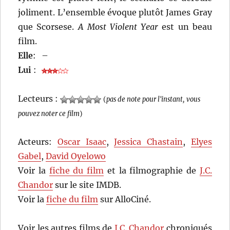
joliment. L’ensemble évoque plutôt James Gray
que Scorsese.
A Most Violent Year
est un beau
film.
Elle
:
–
Lui
:
Lecteurs :
(
pas de note pour l'instant, vous
pouvez noter ce film
)
Acteurs:
Oscar Isaac
,
Jessica Chastain
,
Elyes
Gabel
,
David Oyelowo
Voir la
fiche du film
et la filmographie de
J.C.
Chandor
sur le site IMDB.
Voir la
fiche du film
sur AlloCiné.
Voir les autres films de
J.C. Chandor
chroniqués