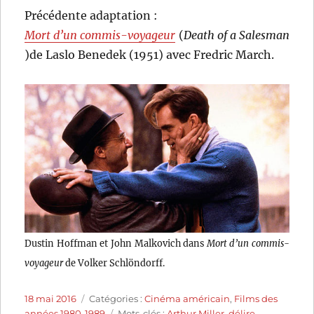
Précédente adaptation :
Mort d’un commis-voyageur
(
Death of a Salesman
)de Laslo Benedek (1951) avec Fredric March.
Dustin Hoffman et John Malkovich dans
Mort d’un commis-
voyageur
de Volker Schlöndorff.
Publié
Catégories
18 mai 2016
Catégories :
Cinéma américain
,
Films des
le
Étiquettes
années 1980-1989
Mots-clés :
Arthur Miller
,
délire
,