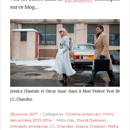
sur ce blog…
Jessica Chastain et Oscar Isaac dans
A Most Violent Year
de
J.C. Chandor.
Publié
Catégories
28 janvier 2017
Catégories :
Cinéma américain
,
Films
le
Étiquettes
des années 2010-2014
Mots-clés :
David Oyelowo
,
entrepôt
,
entreprise
,
J.C. Chandor
,
Jessica Chastain
,
Mafia
,