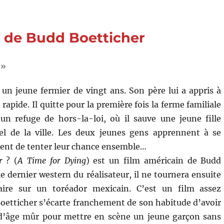
peur
(1947)
de
9) de Budd Boetticher
Raoul
Walsh
 »
un jeune fermier de vingt ans. Son père lui a appris à
 rapide. Il quitte pour la première fois la ferme familiale
 un refuge de hors-la-loi, où il sauve une jeune fille
el de la ville. Les deux jeunes gens apprennent à se
dent de tenter leur chance ensemble…
r
? (
A Time for Dying
) est un film américain de Budd
le dernier western du réalisateur, il ne tournera ensuite
ire sur un toréador mexicain. C’est un film assez
oetticher s’écarte franchement de son habitude d’avoir
 d’âge mûr pour mettre en scène un jeune garçon sans