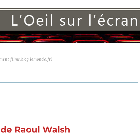
ment films.blog.lemonde.fr)
) de Raoul Walsh