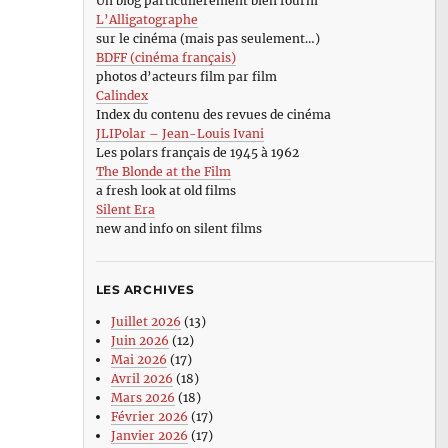
Un blog particulièrement bien fourni
L’Alligatographe
sur le cinéma (mais pas seulement…)
BDFF (cinéma français)
photos d’acteurs film par film
Calindex
Index du contenu des revues de cinéma
JLIPolar – Jean-Louis Ivani
Les polars français de 1945 à 1962
The Blonde at the Film
a fresh look at old films
Silent Era
new and info on silent films
LES ARCHIVES
Juillet 2026
(13)
Juin 2026
(12)
Mai 2026
(17)
Avril 2026
(18)
Mars 2026
(18)
Février 2026
(17)
Janvier 2026
(17)