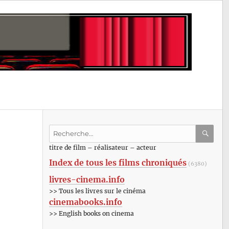
Recherche
pour
RECHE
OK
titre de film – réalisateur – acteur
:
Index de tous les films chroniqués
(6380)
livres-cinema.info
>> Tous les livres sur le cinéma
cinemabooks.info
>> English books on cinema