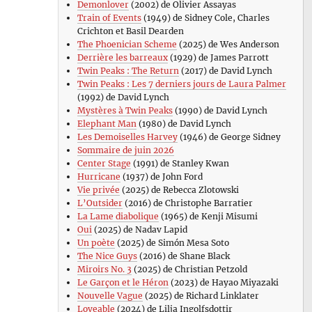
Demonlover
(2002) de Olivier Assayas
Train of Events
(1949) de Sidney Cole, Charles
Crichton et Basil Dearden
The Phoenician Scheme
(2025) de Wes Anderson
Derrière les barreaux
(1929) de James Parrott
Twin Peaks : The Return
(2017) de David Lynch
Twin Peaks : Les 7 derniers jours de Laura Palmer
(1992) de David Lynch
Mystères à Twin Peaks
(1990) de David Lynch
Elephant Man
(1980) de David Lynch
Les Demoiselles Harvey
(1946) de George Sidney
Sommaire de juin 2026
Center Stage
(1991) de Stanley Kwan
Hurricane
(1937) de John Ford
Vie privée
(2025) de Rebecca Zlotowski
L’Outsider
(2016) de Christophe Barratier
La Lame diabolique
(1965) de Kenji Misumi
Oui
(2025) de Nadav Lapid
Un poète
(2025) de Simón Mesa Soto
The Nice Guys
(2016) de Shane Black
Miroirs No. 3
(2025) de Christian Petzold
Le Garçon et le Héron
(2023) de Hayao Miyazaki
Nouvelle Vague
(2025) de Richard Linklater
Loveable
(2024) de Lilja Ingolfsdottir