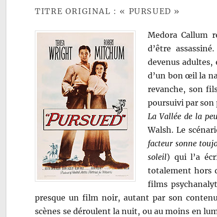
TITRE ORIGINAL : « PURSUED »
Medora Callum re
d’être assassiné
devenus adultes, e
d’un bon œil la na
revanche, son fil
poursuivi par son
La Vallée de la pe
Walsh. Le scénar
facteur sonne toujo
soleil
) qui l’a éc
totalement hors 
films psychanalyt
presque un film noir, autant par son conten
scènes se déroulent la nuit, ou au moins en lum