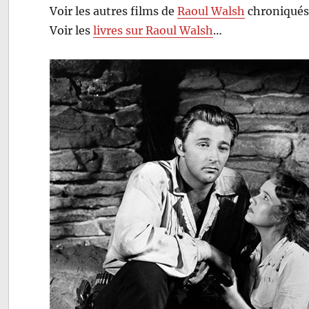
Voir les autres films de
Raoul Walsh
chroniqués
Voir les
livres sur Raoul Walsh
…