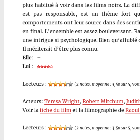
plus habitué à voir dans les films noirs. La d
est pas responsable, est un thème fort q
comportements ont leur source dans des sentim
en final. L’ensemble est assez bouleversant. R
une intrigue si psychologique. Bien qu’affublé d’
Il mériterait d’être plus connu.
Elle
:
–
Lui
:
Lecteurs :
(
2 notes, moyenne :
3,50
sur 5
, vou
Acteurs:
Teresa Wright
,
Robert Mitchum
,
Judit
Voir la
fiche du film
et la filmographie de
Raoul
Lecteurs :
(
2 notes, moyenne :
3,50
sur 5
, vou