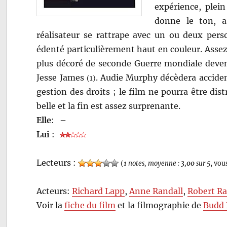
expérience, plein
donne le ton, as
réalisateur se rattrape avec un ou deux pers
édenté particulièrement haut en couleur. Assez 
plus décoré de seconde Guerre mondiale devenu 
Jesse James
. Audie Murphy décèdera acciden
(1)
gestion des droits ; le film ne pourra être di
belle et la fin est assez surprenante.
Elle
:
–
Lui
:
Lecteurs :
(
1 notes, moyenne :
3,00
sur 5
, vou
Acteurs:
Richard Lapp
,
Anne Randall
,
Robert R
Voir la
fiche du film
et la filmographie de
Budd 