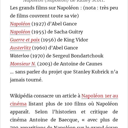
Les grands films sur Napoléon : (nota : très peu
de films couvrent toute sa vie)
Napoléon
(1927) d’Abel Gance
Napoléon
(1955) de Sacha Guitry
Guerre et paix
(1956) de King Vidor
Austerlitz
(1960) d’Abel Gance
Waterloo
(1970) de Sergeuï Bondartchouk
Monsieur N.
(2003) de Antoine de Caunes
… sans parler du projet que Stanley Kubrick n’a
jamais tourné.
Wikipédia consacre un article à
Napoléon 1er au
cinéma
listant plus de 100 films où Napoléon
apparaît. Selon l’historien et critique de
cinéma Antoine de Baecque, « avec plus de
700 apparitions de Napoléon sur le grand écran