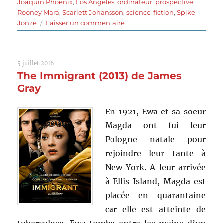
Joaquin Phoenix
,
Los Angeles
,
ordinateur
,
prospective
,
Rooney Mara
,
Scarlett Johansson
,
science-fiction
,
Spike
sur
Jonze
Laisser un commentaire
Her
(2013)
de
5 juillet 2016
Spike
The Immigrant (2013) de James
Jonze
Gray
En 1921, Ewa et sa soeur
Magda ont fui leur
Pologne natale pour
rejoindre leur tante à
New York. A leur arrivée
à Ellis Island, Magda est
placée en quarantaine
car elle est atteinte de
tuberculose. Ewa tombe entre les mains d’un