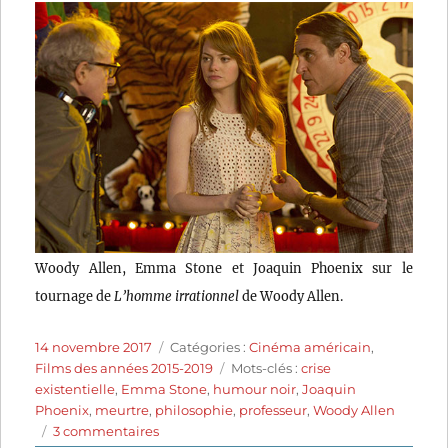
Woody Allen, Emma Stone et Joaquin Phoenix sur le
tournage de
L’homme irrationnel
de Woody Allen.
Publié
Catégories
14 novembre 2017
Catégories :
Cinéma américain
,
le
Étiquettes
Films des années 2015-2019
Mots-clés :
crise
existentielle
,
Emma Stone
,
humour noir
,
Joaquin
Phoenix
,
meurtre
,
philosophie
,
professeur
,
Woody Allen
sur
3 commentaires