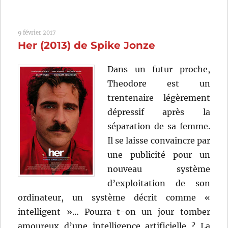
L’Homme
irrationnel
(2015)
9 février 2017
de
Her (2013) de Spike Jonze
Woody
Allen
Dans un futur proche,
Theodore est un
trentenaire légèrement
dépressif après la
séparation de sa femme.
Il se laisse convaincre par
une publicité pour un
nouveau système
d’exploitation de son
ordinateur, un système décrit comme «
intelligent »… Pourra-t-on un jour tomber
amoureux d’une intelligence artificielle ? La