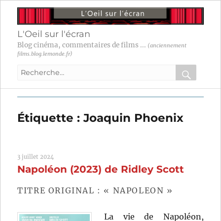
L'Oeil sur l'écran
Blog cinéma, commentaires de films ...
(anciennement
films.blog.lemonde.fr)
Recherche
pour
RECHER
OK
:
Étiquette :
Joaquin Phoenix
3 juillet 2024
Napoléon (2023) de Ridley Scott
TITRE ORIGINAL : « NAPOLEON »
La vie de Napoléon,