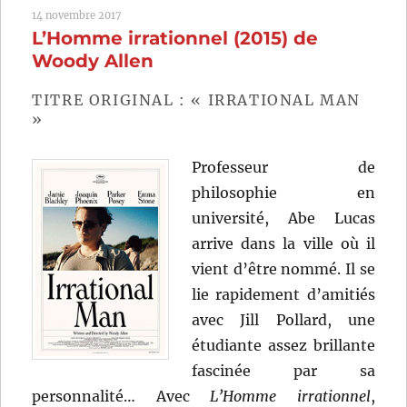
14 novembre 2017
(2018)
L’Homme irrationnel (2015) de
de
Jacques
Woody Allen
Audiard
TITRE ORIGINAL : « IRRATIONAL MAN
»
Professeur de
philosophie en
université, Abe Lucas
arrive dans la ville où il
vient d’être nommé. Il se
lie rapidement d’amitiés
avec Jill Pollard, une
étudiante assez brillante
fascinée par sa
personnalité… Avec
L’Homme irrationnel
,