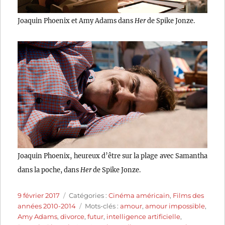
Joaquin Phoenix et Amy Adams dans
Her
de Spike Jonze.
Joaquin Phoenix, heureux d’être sur la plage avec Samantha
dans la poche, dans
Her
de Spike Jonze.
Publié
Catégories
9 février 2017
Catégories :
Cinéma américain
,
Films des
le
Étiquettes
années 2010-2014
Mots-clés :
amour
,
amour impossible
,
Amy Adams
,
divorce
,
futur
,
intelligence artificielle
,