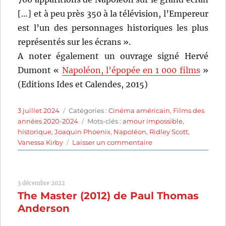
[…] et à peu près 350 à la télévision, l’Empereur
est l’un des personnages historiques les plus
représentés sur les écrans ».
A noter également un ouvrage signé Hervé
Dumont «
Napoléon, l’épopée en 1 000 films
»
(Editions Ides et Calendes, 2015)
Publié
Catégories
3 juillet 2024
Catégories :
Cinéma américain
,
Films des
le
Étiquettes
années 2020-2024
Mots-clés :
amour impossible
,
historique
,
Joaquin Phoenix
,
Napoléon
,
Ridley Scott
,
sur
Vanessa Kirby
Laisser un commentaire
Napoléon
(2023)
de
3 décembre 2022
Ridley
The Master (2012) de Paul Thomas
Scott
Anderson