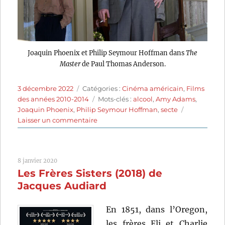
Joaquin Phoenix et Philip Seymour Hoffman dans
The
Master
de Paul Thomas Anderson.
Publié
Catégories
3 décembre 2022
Catégories :
Cinéma américain
,
Films
le
Étiquettes
des années 2010-2014
Mots-clés :
alcool
,
Amy Adams
,
Joaquin Phoenix
,
Philip Seymour Hoffman
,
secte
sur
Laisser un commentaire
The
Master
(2012)
8 janvier 2020
de
Les Frères Sisters (2018) de
Paul
Thomas
Jacques Audiard
Anderson
En 1851, dans l’Oregon,
les frères Eli et Charlie