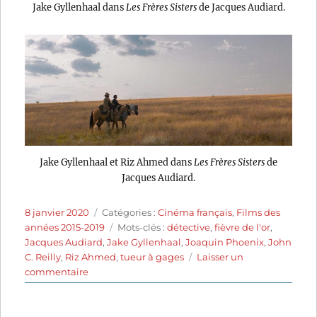
Jake Gyllenhaal dans
Les Frères Sisters
de Jacques Audiard.
Jake Gyllenhaal et Riz Ahmed dans
Les Frères Sisters
de
Jacques Audiard.
Publié
Catégories
8 janvier 2020
Catégories :
Cinéma français
,
Films des
le
Étiquettes
années 2015-2019
Mots-clés :
détective
,
fièvre de l'or
,
Jacques Audiard
,
Jake Gyllenhaal
,
Joaquin Phoenix
,
John
C. Reilly
,
Riz Ahmed
,
tueur à gages
Laisser un
sur
commentaire
Les
Frères
Sisters