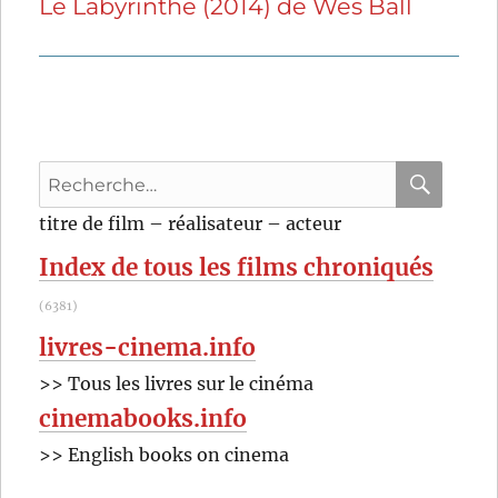
Le Labyrinthe (2014) de Wes Ball
Publication
suivante :
Recherche
pour
RECHER
OK
titre de film – réalisateur – acteur
:
Index de tous les films chroniqués
(6381)
livres-cinema.info
>> Tous les livres sur le cinéma
cinemabooks.info
>> English books on cinema