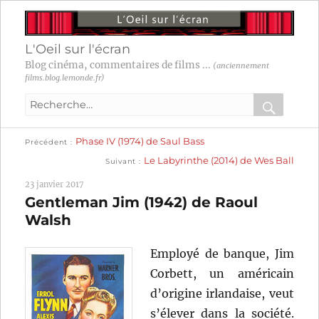
L'Oeil sur l'écran
Blog cinéma, commentaires de films ...
(anciennement
films.blog.lemonde.fr)
Recherche
pour
RECHER
OK
Publication
Navigation
Phase IV (1974) de Saul Bass
:
Précédent
précédente :
Publication
Le Labyrinthe (2014) de Wes Ball
Suivant
suivante :
de
23 janvier 2017
l’article
Gentleman Jim (1942) de Raoul
Walsh
Employé de banque, Jim
Corbett, un américain
d’origine irlandaise, veut
s’élever dans la société.