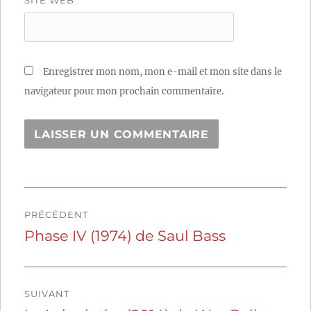
SITE WEB
Enregistrer mon nom, mon e-mail et mon site dans le
navigateur pour mon prochain commentaire.
Navigation
PRÉCÉDENT
de
Phase IV (1974) de Saul Bass
Publication
précédente :
l’article
SUIVANT