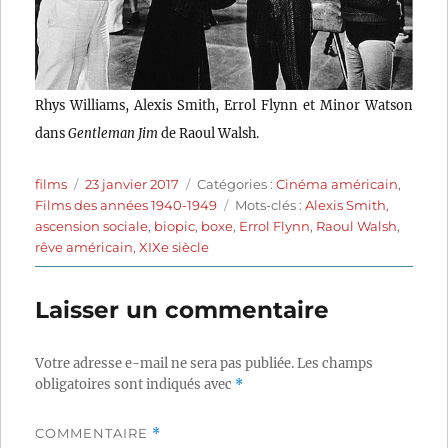
Rhys Williams, Alexis Smith, Errol Flynn et Minor Watson
dans
Gentleman Jim
de Raoul Walsh.
Auteur
Publié
Catégories
films
23 janvier 2017
Catégories :
Cinéma américain
,
le
Étiquettes
Films des années 1940-1949
Mots-clés :
Alexis Smith
,
ascension sociale
,
biopic
,
boxe
,
Errol Flynn
,
Raoul Walsh
,
rêve américain
,
XIXe siècle
Laisser un commentaire
Votre adresse e-mail ne sera pas publiée.
Les champs
obligatoires sont indiqués avec
*
COMMENTAIRE
*