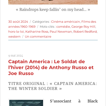
« Raindrops keep fallin’ on my head… »
Publié
Catégories
30 août 2024
Catégories :
Cinéma américain
,
Films des
le
Étiquettes
années 1960-1969
Mots-clés :
comédie
,
George Roy Hill
,
hors-la-loi
,
Katharine Ross
,
Paul Newman
,
Robert Redford
,
sur
western
Un commentaire
Butch
Cassidy
et
9 mai 2024
le
Captain America : Le Soldat de
Kid
(1969)
l’hiver (2014) de Anthony Russo et
de
Joe Russo
George
Roy
TITRE ORIGINAL : « CAPTAIN AMERICA:
Hill
THE WINTER SOLDIER »
S’associant à Black