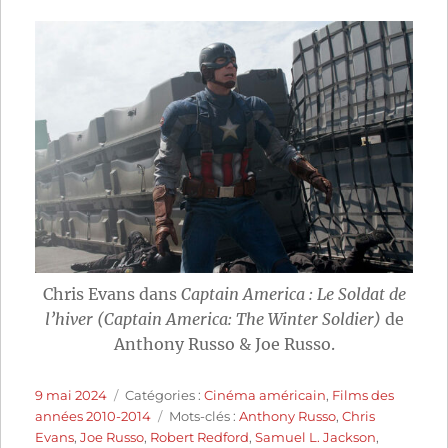
Chris Evans dans
Captain America : Le Soldat de
l’hiver (Captain America: The Winter Soldier)
de
Anthony Russo & Joe Russo.
Publié
Catégories
9 mai 2024
Catégories :
Cinéma américain
,
Films des
le
Étiquettes
années 2010-2014
Mots-clés :
Anthony Russo
,
Chris
Evans
,
Joe Russo
,
Robert Redford
,
Samuel L. Jackson
,