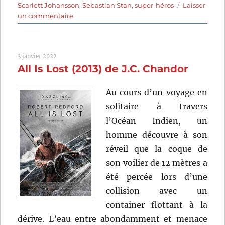
Scarlett Johansson
,
Sebastian Stan
,
super-héros
Laisser
sur
un commentaire
Captain
America
:
3 janvier 2022
Le
All Is Lost (2013) de J.C. Chandor
Soldat
de
l’hiver
Au cours d’un voyage en
(2014)
solitaire à travers
de
l’Océan Indien, un
Anthony
Russo
homme découvre à son
et
réveil que la coque de
Joe
son voilier de 12 mètres a
Russo
été percée lors d’une
collision avec un
container flottant à la
dérive. L’eau entre abondamment et menace