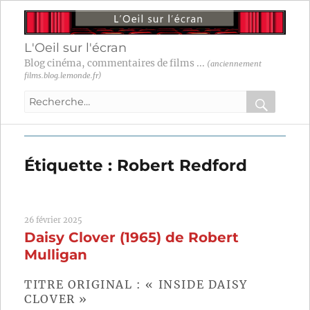
L'Oeil sur l'écran
Blog cinéma, commentaires de films ...
(anciennement
films.blog.lemonde.fr)
Recherche
pour
RECHER
OK
:
Étiquette :
Robert Redford
26 février 2025
Daisy Clover (1965) de Robert
Mulligan
TITRE ORIGINAL : « INSIDE DAISY
CLOVER »