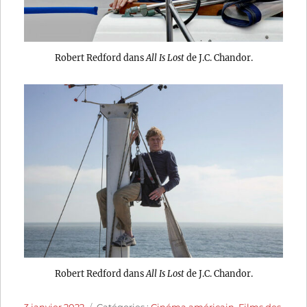
Robert Redford dans
All Is Lost
de J.C. Chandor.
Robert Redford dans
All Is Lost
de J.C. Chandor.
Publié
Catégories
3 janvier 2022
Catégories :
Cinéma américain
,
Films des