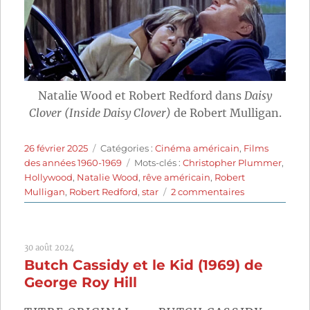
Natalie Wood et Robert Redford dans
Daisy
Clover (Inside Daisy Clover)
de Robert Mulligan.
Publié
Catégories
26 février 2025
Catégories :
Cinéma américain
,
Films
le
Étiquettes
des années 1960-1969
Mots-clés :
Christopher Plummer
,
Hollywood
,
Natalie Wood
,
rêve américain
,
Robert
sur
Mulligan
,
Robert Redford
,
star
2 commentaires
Daisy
Clover
(1965)
30 août 2024
de
Butch Cassidy et le Kid (1969) de
Robert
Mulligan
George Roy Hill