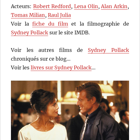
Acteurs:
Robert Redford
,
Lena Olin
,
Alan Arkin
,
Tomas Milian
,
Raul Julia
Voir la
fiche du film
et la filmographie de
Sydney Pollack
sur le site IMDB.
Voir les autres films de
Sydney Pollack
chroniqués sur ce blog…
Voir les
livres sur Sydney Pollack
…