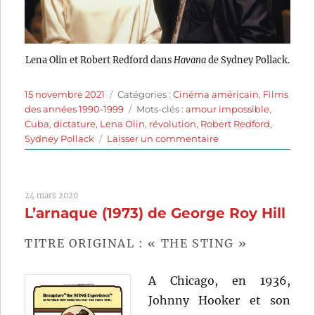
Lena Olin et Robert Redford dans
Havana
de Sydney Pollack.
Publié
Catégories
15 novembre 2021
Catégories :
Cinéma américain
,
Films
le
Étiquettes
des années 1990-1999
Mots-clés :
amour impossible
,
Cuba
,
dictature
,
Lena Olin
,
révolution
,
Robert Redford
,
sur
Sydney Pollack
Laisser un commentaire
Havana
(1990)
de
24 mars 2020
Sydney
L’arnaque (1973) de George Roy Hill
Pollack
TITRE ORIGINAL : « THE STING »
A Chicago, en 1936,
Johnny Hooker et son