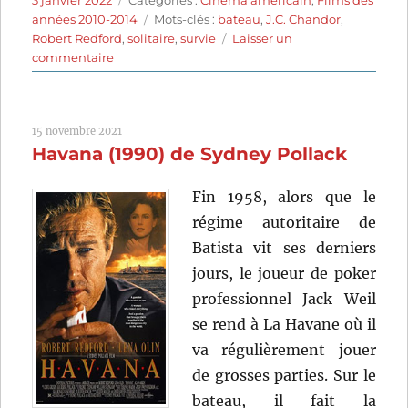
le
Étiquettes
années 2010-2014
Mots-clés :
bateau
,
J.C. Chandor
,
Robert Redford
,
solitaire
,
survie
Laisser un
sur
commentaire
All
Is
Lost
15 novembre 2021
(2013)
Havana (1990) de Sydney Pollack
de
J.C.
Chandor
Fin 1958, alors que le
régime autoritaire de
Batista vit ses derniers
jours, le joueur de poker
professionnel Jack Weil
se rend à La Havane où il
va régulièrement jouer
de grosses parties. Sur le
bateau, il fait la