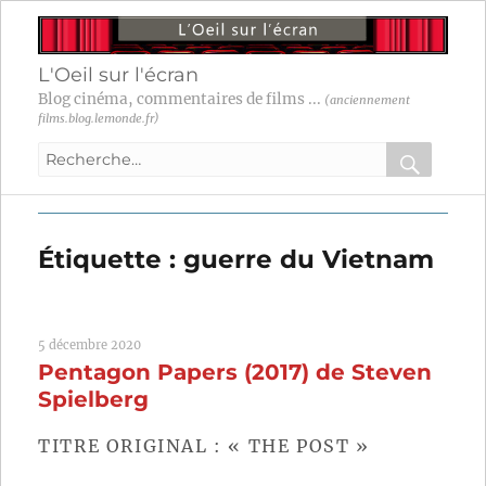
L'Oeil sur l'écran
Blog cinéma, commentaires de films ...
(anciennement
films.blog.lemonde.fr)
Recherche
pour
RECHER
OK
:
Étiquette :
guerre du Vietnam
5 décembre 2020
Pentagon Papers (2017) de Steven
Spielberg
TITRE ORIGINAL : « THE POST »