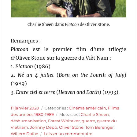
Charlie Sheen dans
Platoon
de Oliver Stone.
Remarques :
Platoon
est le premier film d’une trilogie
d’Oliver Stone sur la guerre du Viêt Nam :
1.
Platoon
(1986)
2.
Né un 4 juillet
(
Born on the Fourth of July
)
(1989)
3.
Entre ciel et terre
(
Heaven and Earth
) (1993).
Publié
Catégories
11 janvier 2020
Catégories :
Cinéma américain
,
Films
le
Étiquettes
des années 1980-1989
Mots-clés :
Charlie Sheen
,
déshumanisation
,
Forest Whitaker
,
guerre
,
guerre du
Vietnam
,
Johnny Depp
,
Oliver Stone
,
Tom Berenger
,
sur
Willem Dafoe
Laisser un commentaire