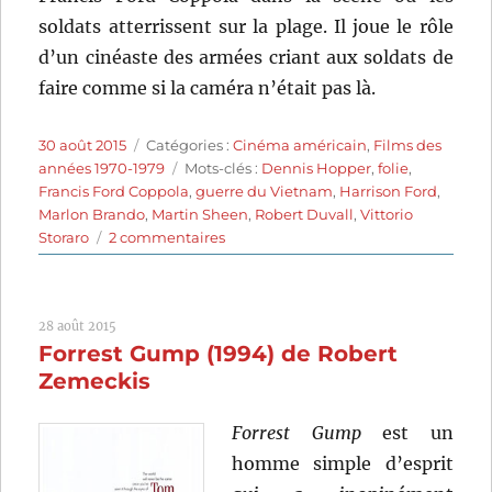
soldats atterrissent sur la plage. Il joue le rôle
d’un cinéaste des armées criant aux soldats de
faire comme si la caméra n’était pas là.
Publié
Catégories
30 août 2015
Catégories :
Cinéma américain
,
Films des
le
Étiquettes
années 1970-1979
Mots-clés :
Dennis Hopper
,
folie
,
Francis Ford Coppola
,
guerre du Vietnam
,
Harrison Ford
,
Marlon Brando
,
Martin Sheen
,
Robert Duvall
,
Vittorio
sur
Storaro
2 commentaires
Apocalypse
Now
(1979)
28 août 2015
de
Forrest Gump (1994) de Robert
Francis
Ford
Zemeckis
Coppola
Forrest Gump
est un
homme simple d’esprit