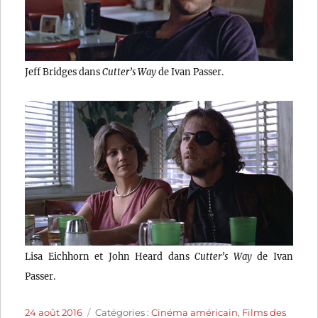
Jeff Bridges dans
Cutter’s Way
de Ivan Passer.
Lisa Eichhorn et John Heard dans
Cutter’s Way
de Ivan
Passer.
Publié
Catégories
24 août 2016
Catégories :
Cinéma américain
,
Films des