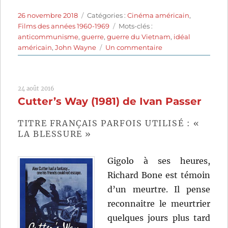
Publié
Catégories
26 novembre 2018
Catégories :
Cinéma américain
,
le
Étiquettes
Films des années 1960-1969
Mots-clés :
anticommunisme
,
guerre
,
guerre du Vietnam
,
idéal
sur
américain
,
John Wayne
Un commentaire
Les
Bérets
verts
24 août 2016
(1968)
Cutter’s Way (1981) de Ivan Passer
de
Ray
Kellogg
TITRE FRANÇAIS PARFOIS UTILISÉ : «
et
LA BLESSURE »
John
Wayne
Gigolo à ses heures,
Richard Bone est témoin
d’un meurtre. Il pense
reconnaitre le meurtrier
quelques jours plus tard