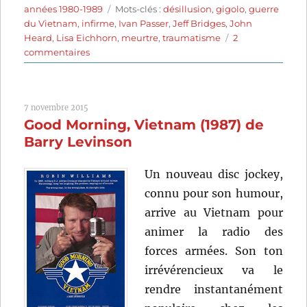
le
Étiquettes
années 1980-1989
Mots-clés :
désillusion
,
gigolo
,
guerre
du Vietnam
,
infirme
,
Ivan Passer
,
Jeff Bridges
,
John
Heard
,
Lisa Eichhorn
,
meurtre
,
traumatisme
2
sur
commentaires
Cutter’s
Way
(1981)
7 novembre 2015
de
Good Morning, Vietnam (1987) de
Ivan
Passer
Barry Levinson
Un nouveau disc jockey,
connu pour son humour,
arrive au Vietnam pour
animer la radio des
forces armées. Son ton
irrévérencieux va le
rendre instantanément