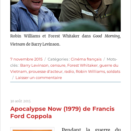
Robin Williams et Forest Whitaker dans
Good Morning,
Vietnam
de Barry Levinson.
Publié
Catégories
Étiquettes
7 novembre 2015
Catégories :
Cinéma français
Mots-
le
clés :
Barry Levinson
,
censure
,
Forest Whitaker
,
guerre du
Vietnam
,
prouesse d'acteur
,
radio
,
Robin Williams
,
soldats
sur
Laisser un commentaire
Good
Morning,
Vietnam
30 août 2015
(1987)
Apocalypse Now (1979) de Francis
de
Barry
Ford Coppola
Levinson
Pendant la guerre du