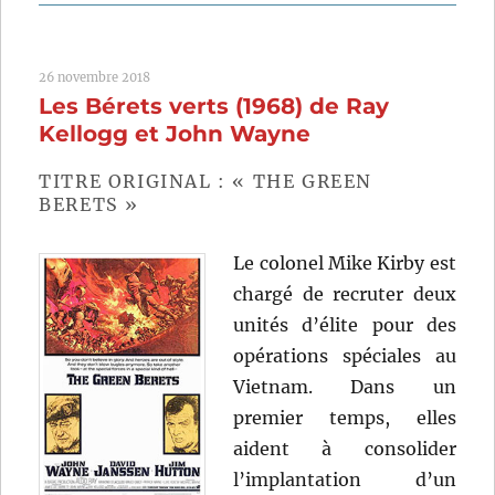
Platoon
(1986)
de
26 novembre 2018
Oliver
Les Bérets verts (1968) de Ray
Stone
Kellogg et John Wayne
TITRE ORIGINAL : « THE GREEN
BERETS »
Le colonel Mike Kirby est
chargé de recruter deux
unités d’élite pour des
opérations spéciales au
Vietnam. Dans un
premier temps, elles
aident à consolider
l’implantation d’un