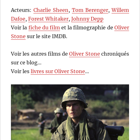
Acteurs:
Charlie Sheen
,
Tom Berenger
,
Willem
Dafoe
,
Forest Whitaker
,
Johnny Depp
Voir la
fiche du film
et la filmographie de
Oliver
Stone
sur le site IMDB.
Voir les autres films de
Oliver Stone
chroniqués
sur ce blog…
Voir les
livres sur Oliver Stone
…