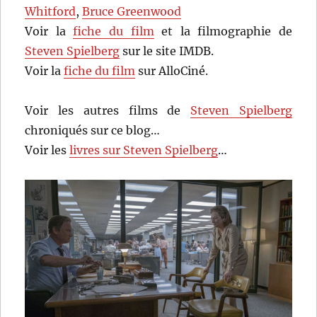
Whitford
,
Bruce Greenwood
Voir la
fiche du film
et la filmographie de
Steven Spielberg
sur le site IMDB.
Voir la
fiche du film
sur AlloCiné.
Voir les autres films de
Steven Spielberg
chroniqués sur ce blog…
Voir les
livres sur Steven Spielberg
…