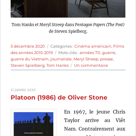
Tom Hanks et Meryl Streep dans
Pentagon Papers (The Post)
de Steven Spielberg.
Publié
Catégories
5 décembre 2020
Catégories :
Cinéma américain
,
Films
le
Étiquettes
des années 2015-2019
Mots-clés :
années 70
,
guerre
,
guerre du Vietnam
,
journaliste
,
Meryl Streep
,
presse
,
sur
Steven Spielberg
,
Tom Hanks
Un commentaire
Pentagon
Papers
(2017)
11 janvier 2020
de
Platoon (1986) de Oliver Stone
Steven
Spielberg
En 1967, le jeune Chris
Taylor arrive au Viêt
Nam. Contrairement aux