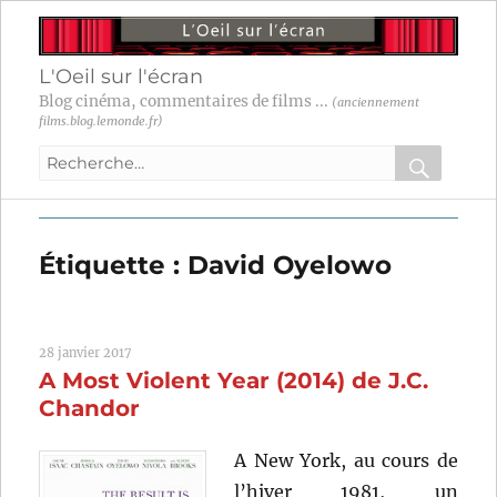
L'Oeil sur l'écran
Blog cinéma, commentaires de films ...
(anciennement
films.blog.lemonde.fr)
Recherche
pour
RECHER
OK
:
Étiquette :
David Oyelowo
28 janvier 2017
A Most Violent Year (2014) de J.C.
Chandor
A New York, au cours de
l’hiver 1981, un