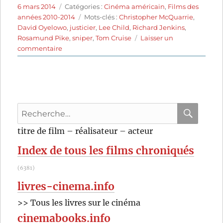
Publié
Catégories
6 mars 2014
Catégories :
Cinéma américain
,
Films des
le
Étiquettes
années 2010-2014
Mots-clés :
Christopher McQuarrie
,
David Oyelowo
,
justicier
,
Lee Child
,
Richard Jenkins
,
Rosamund Pike
,
sniper
,
Tom Cruise
Laisser un
sur
commentaire
Jack
Reacher
(2012)
de
Christopher
Recherche
McQuarrie
pour
RECHER
OK
titre de film – réalisateur – acteur
:
Index de tous les films chroniqués
(6381)
livres-cinema.info
>> Tous les livres sur le cinéma
cinemabooks.info