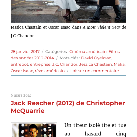
Jessica Chastain et Oscar Isaac dans
A Most Violent Year
de
J.C. Chandor.
Publié
Catégories
28 janvier 2017
Catégories :
Cinéma américain
,
Films
le
Étiquettes
des années 2010-2014
Mots-clés :
David Oyelowo
,
entrepôt
,
entreprise
,
J.C. Chandor
,
Jessica Chastain
,
Mafia
,
sur
Oscar Isaac
,
rêve américain
Laisser un commentaire
A
Most
Violent
6 mars 2014
Year
Jack Reacher (2012) de Christopher
(2014)
de
McQuarrie
J.C.
Chandor
Un tireur isolé tire et tue
au hasard cinq