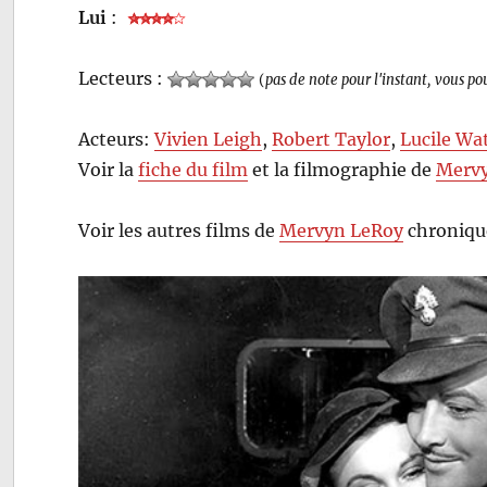
Lui
:
Lecteurs :
(
pas de note pour l'instant, vous po
Acteurs:
Vivien Leigh
,
Robert Taylor
,
Lucile Wa
Voir la
fiche du film
et la filmographie de
Merv
Voir les autres films de
Mervyn LeRoy
chroniqué