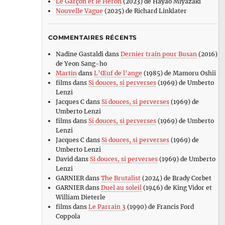
Le Garçon et le Héron
(2023) de Hayao Miyazaki
Nouvelle Vague
(2025) de Richard Linklater
COMMENTAIRES RÉCENTS
Nadine Gastaldi
dans
Dernier train pour Busan
(2016)
de Yeon Sang-ho
Martin
dans
L’Œuf de l’ange
(1985) de Mamoru Oshii
films
dans
Si douces, si perverses
(1969) de Umberto
Lenzi
Jacques C
dans
Si douces, si perverses
(1969) de
Umberto Lenzi
films
dans
Si douces, si perverses
(1969) de Umberto
Lenzi
Jacques C
dans
Si douces, si perverses
(1969) de
Umberto Lenzi
David
dans
Si douces, si perverses
(1969) de Umberto
Lenzi
GARNIER
dans
The Brutalist
(2024) de Brady Corbet
GARNIER
dans
Duel au soleil
(1946) de King Vidor et
William Dieterle
films
dans
Le Parrain 3
(1990) de Francis Ford
Coppola