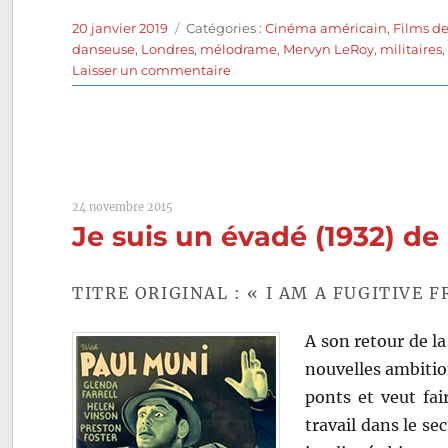
Publié
Catégories
20 janvier 2019
Catégories :
Cinéma américain
,
Films d
le
danseuse
,
Londres
,
mélodrame
,
Mervyn LeRoy
,
militaires
sur
Laisser un commentaire
La
Valse
dans
l’ombre
(1940)
de
24 novembre 2015
Mervyn
Je suis un évadé (1932) d
LeRoy
TITRE ORIGINAL : « I AM A FUGITIVE 
A son retour de l
nouvelles ambition
ponts et veut fai
travail dans le se