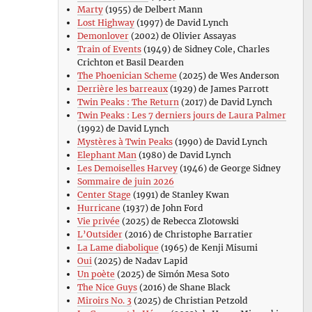
Marty
(1955) de Delbert Mann
Lost Highway
(1997) de David Lynch
Demonlover
(2002) de Olivier Assayas
Train of Events
(1949) de Sidney Cole, Charles
Crichton et Basil Dearden
The Phoenician Scheme
(2025) de Wes Anderson
Derrière les barreaux
(1929) de James Parrott
Twin Peaks : The Return
(2017) de David Lynch
Twin Peaks : Les 7 derniers jours de Laura Palmer
(1992) de David Lynch
Mystères à Twin Peaks
(1990) de David Lynch
Elephant Man
(1980) de David Lynch
Les Demoiselles Harvey
(1946) de George Sidney
Sommaire de juin 2026
Center Stage
(1991) de Stanley Kwan
Hurricane
(1937) de John Ford
Vie privée
(2025) de Rebecca Zlotowski
L’Outsider
(2016) de Christophe Barratier
La Lame diabolique
(1965) de Kenji Misumi
Oui
(2025) de Nadav Lapid
Un poète
(2025) de Simón Mesa Soto
The Nice Guys
(2016) de Shane Black
Miroirs No. 3
(2025) de Christian Petzold