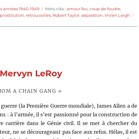
Étiquettes
es années 1940-1949
Mots-clés :
amour fou
,
coup de foudre
,
,
prostitution
,
retrouvailles
,
Robert Taylor
,
séparation
,
Vivien Leigh
e Mervyn LeRoy
FROM A CHAIN GANG »
a guerre (la Première Guerre mondiale), James Allen a de
s : à l’armée, il s’est passionné pour la construction de
re carrière dans le Génie civil. Il se met à chercher du
cteur, ne se décourageant pas face aux refus. Hélas, il est