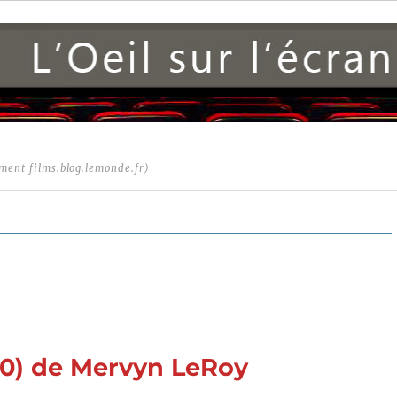
ment films.blog.lemonde.fr)
40) de Mervyn LeRoy