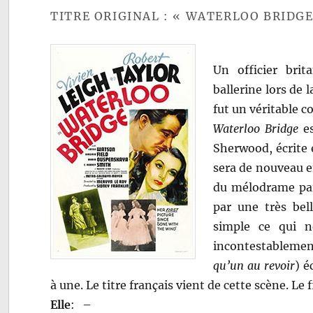
TITRE ORIGINAL : « WATERLOO BRIDGE
Un officier bri
ballerine lors de 
fut un véritable 
Waterloo Bridge
es
Sherwood, écrite e
sera de nouveau en
du mélodrame parf
par une très bell
simple ce qui n
incontestablement
qu’un au revoir
) é
à une. Le titre français vient de cette scène. L
Elle
:
–