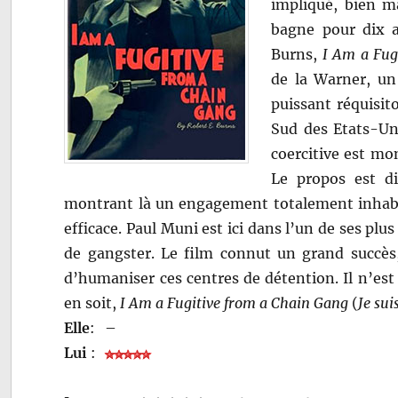
impliqué, bien m
bagne pour dix a
Burns,
I Am a Fug
de la Warner, un 
puissant réquisit
Sud des Etats-Uni
coercitive est mo
Le propos est di
montrant là un engagement totalement inhabit
efficace. Paul Muni est ici dans l’un de ses pl
de gangster. Le film connut un grand succès,
d’humaniser ces centres de détention. Il n’est t
en soit,
I Am a Fugitive from a Chain Gang
(
Je sui
Elle
:
–
Lui
: