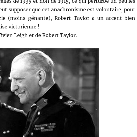
elles de 1935 et non de 1915, ce qui perturbe un peu les
 peut supposer que cet anachronisme est volontaire, pour
erie (moins gênante), Robert Taylor a un accent bien
ise victorienne !
 Vivien Leigh et de Robert Taylor.