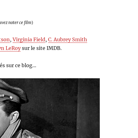
uvez noter ce film
)
tson
,
Virginia Field
,
C. Aubrey Smith
yn LeRoy
sur le site IMDB.
s sur ce blog…