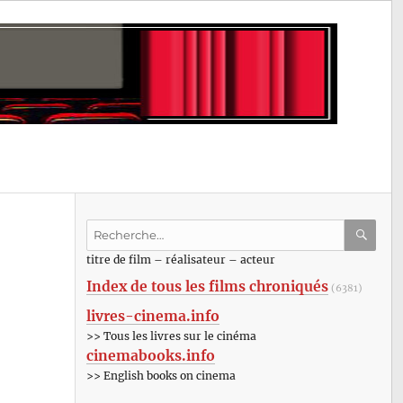
Recherche
pour
RECHE
OK
titre de film – réalisateur – acteur
:
Index de tous les films chroniqués
(6381)
livres-cinema.info
>> Tous les livres sur le cinéma
cinemabooks.info
>> English books on cinema