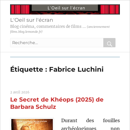
L'Oeil sur l'écran
Blog cinéma, commentaires de films ...
(anciennement
films.blog.lemonde.fr)
Recherche
pour
RECHER
OK
:
Étiquette :
Fabrice Luchini
2 avril 2026
Le Secret de Khéops (2025) de
Barbara Schulz
Durant des fouilles
archéologiques non