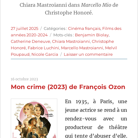
Chiara Mastroianni dans
Marcello Mio
de
Christophe Honoré.
Publié
Catégories
27 juillet 2025
Catégories :
Cinéma français
,
Films des
le
Étiquettes
années 2020-2024
Mots-clés :
Benjamin Biolay
,
Catherine Deneuve
,
Chiara Mastroianni
,
Christophe
Honoré
,
Fabrice Luchini
,
Marcello Mastroianni
,
Melvil
sur
Poupaud
,
Nicole Garcia
Laisser un commentaire
Marcello
Mio
(2024)
16 octobre 2023
de
Mon crime (2023) de François Ozon
Christophe
Honoré
En 1935, à Paris, une
jeune actrice se rend à un
rendez-vous avec un
producteur de théâtre
qui tente d’abuser d’elle.