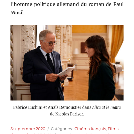
l’homme politique allemand du roman de Paul
Musil.
Fabrice Luchini et Anaïs Demoustier dans
Alice et le maire
de Nicolas Pariser.
Publié
Catégories
5 septembre 2020
Catégories :
Cinéma français
,
Films