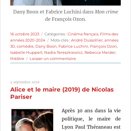
Dany Boon et Fabrice Luchini dans
Mon crime
de François Ozon.
Publié
Catégories
16 octobre 2023
Catégories :
Cinéma français
,
Films des
le
Étiquettes
années 2020-2024
Mots-clés :
André Dussollier
,
années
30
,
comédie
,
Dany Boon
,
Fabrice Luchini
,
François Ozon
,
Isabelle Huppert
,
Nadia Tereszkiewicz
,
Rebecca Marder
,
sur
théâtre
Laisser un commentaire
Mon
crime
(2023)
5 septembre 2020
de
Alice et le maire (2019) de Nicolas
François
Ozon
Pariser
Après 30 ans dans la vie
politique, le maire de
Lyon Paul Théraneau est