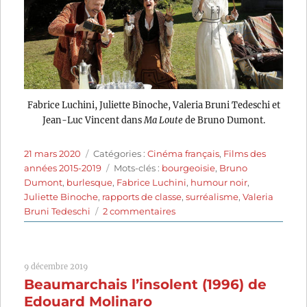
Fabrice Luchini, Juliette Binoche, Valeria Bruni Tedeschi et
Jean-Luc Vincent dans
Ma Loute
de Bruno Dumont.
Publié
Catégories
21 mars 2020
Catégories :
Cinéma français
,
Films des
le
Étiquettes
années 2015-2019
Mots-clés :
bourgeoisie
,
Bruno
Dumont
,
burlesque
,
Fabrice Luchini
,
humour noir
,
Juliette Binoche
,
rapports de classe
,
surréalisme
,
Valeria
sur
Bruni Tedeschi
2 commentaires
Ma
Loute
(2016)
9 décembre 2019
de
Beaumarchais l’insolent (1996) de
Bruno
Dumont
Edouard Molinaro