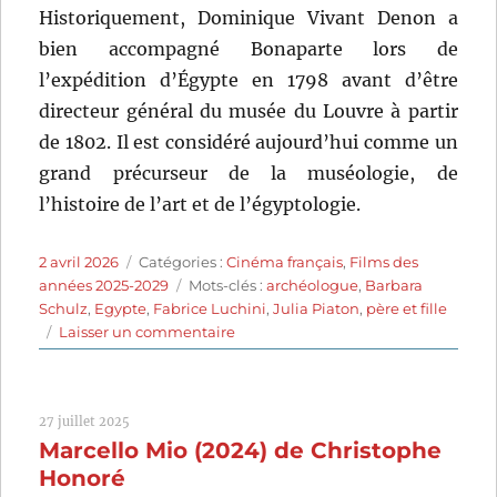
Historiquement, Dominique Vivant Denon a
bien accompagné Bonaparte lors de
l’expédition d’Égypte en 1798 avant d’être
directeur général du musée du Louvre à partir
de 1802. Il est considéré aujourd’hui comme un
grand précurseur de la muséologie, de
l’histoire de l’art et de l’égyptologie.
Publié
Catégories
2 avril 2026
Catégories :
Cinéma français
,
Films des
le
Étiquettes
années 2025-2029
Mots-clés :
archéologue
,
Barbara
Schulz
,
Egypte
,
Fabrice Luchini
,
Julia Piaton
,
père et fille
sur
Laisser un commentaire
Le
Secret
de
27 juillet 2025
Khéops
Marcello Mio (2024) de Christophe
(2025)
de
Honoré
Barbara