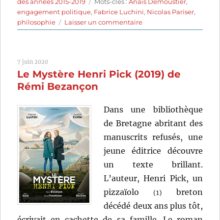
le
Étiquettes
des années 2015-2019
Mots-clés :
Anaïs Demoustier
,
engagement politique
,
Fabrice Luchini
,
Nicolas Pariser
,
sur
philosophie
Laisser un commentaire
Alice
et
le
7 juin 2020
maire
Le Mystère Henri Pick (2019) de
(2019)
de
Rémi Bezançon
Nicolas
Pariser
Dans une bibliothèque
de Bretagne abritant des
manuscrits refusés, une
jeune éditrice découvre
un texte brillant.
L’auteur, Henri Pick, un
pizzaïolo
breton
(1)
décédé deux ans plus tôt,
écrivait en cachette de sa famille. Le roman