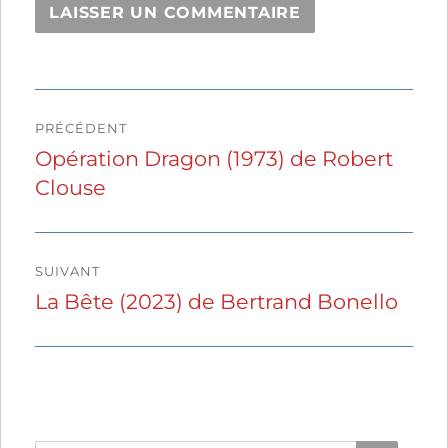
Navigation
PRÉCÉDENT
de
Opération Dragon (1973) de Robert
Publication
Clouse
précédente :
l’article
SUIVANT
La Bête (2023) de Bertrand Bonello
Publication
suivante :