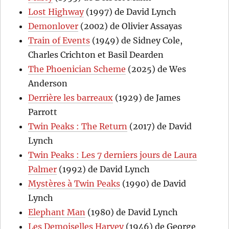
Lost Highway
(1997) de David Lynch
Demonlover
(2002) de Olivier Assayas
Train of Events
(1949) de Sidney Cole,
Charles Crichton et Basil Dearden
The Phoenician Scheme
(2025) de Wes
Anderson
Derrière les barreaux
(1929) de James
Parrott
Twin Peaks : The Return
(2017) de David
Lynch
Twin Peaks : Les 7 derniers jours de Laura
Palmer
(1992) de David Lynch
Mystères à Twin Peaks
(1990) de David
Lynch
Elephant Man
(1980) de David Lynch
Les Demoiselles Harvey
(1946) de George