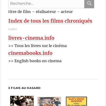
Recherche
pour
RECHER
OK
titre de film – réalisateur – acteur
:
Index de tous les films chroniqués
(6380)
livres-cinema.info
>> Tous les livres sur le cinéma
cinemabooks.info
>> English books on cinema
3 FILMS AU HASARD