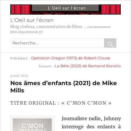
L'Oeil sur l'écran
Blog cinéma, commentaires de films ...
(anciennement
films.blog.lemonde.fr)
Recherche
pour
RECHER
OK
Publication
Navigation
Opération Dragon (1973) de Robert Clouse
:
Précédent
précédente :
Publication
La Bête (2023) de Bertrand Bonello
Suivant
suivante :
de
9 mai 2025
l’article
Nos âmes d’enfants (2021) de Mike
Mills
TITRE ORIGINAL : « C’MON C’MON »
Journaliste radio, Johnny
interroge des enfants à