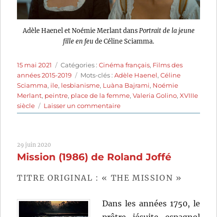
Adèle Haenel et Noémie Merlant dans
Portrait de la jeune
fille en feu
de Céline Sciamma.
Publié
Catégories
15 mai 2021
Catégories :
Cinéma français
,
Films des
le
Étiquettes
années 2015-2019
Mots-clés :
Adèle Haenel
,
Céline
Sciamma
,
ile
,
lesbianisme
,
Luàna Bajrami
,
Noémie
Merlant
,
peintre
,
place de la femme
,
Valeria Golino
,
XVIIIe
sur
siècle
Laisser un commentaire
Portrait
de
la
29 juin 2020
jeune
Mission (1986) de Roland Joffé
fille
en
feu
TITRE ORIGINAL : « THE MISSION »
(2019)
de
Dans les années 1750, le
Céline
Sciamma