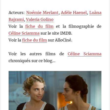
Acteurs:
Noémie Merlant
,
Adèle Haenel
,
Luàna
Bajrami
,
Valeria Golino
Voir la
fiche du film
et la filmographie de
Céline Sciamma
sur le site IMDB.
Voir la
fiche du film
sur AlloCiné.
Voir les autres films de
Céline Sciamma
chroniqués sur ce blog…