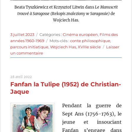
Beata Tyszkiewicz et Krzysztof Litwin dans
Le Manuscrit
trouvé à Saragosse (Rekopis znaleziony w Saragossie)
de
Wojciech Has.
Publié
Catégories
3 juillet 2023
Catégories :
Cinéma européen
,
Films des
le
Étiquettes
années 1960-1969
Mots-clés :
conte philosophique
,
parcours initiatique
,
Wojciech Has
,
XVIIIe siècle
Laisser
sur
un commentaire
Le
Manuscrit
trouvé
28 avril 2022
à
Fanfan la Tulipe (1952) de Christian-
Saragosse
(1965)
Jaque
de
Wojciech
Pendant la guerre de
Has
Sept Ans (1756-1763), le
jeune et insouciant
Fanfan s’engage dans