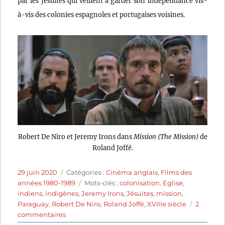
par les Jésuites qui veillent à garder son indépendance vis-
à-vis des colonies espagnoles et portugaises voisines.
Robert De Niro et Jeremy Irons dans
Mission (The Mission)
de
Roland Joffé.
Publié
Catégories
29 juin 2020
Catégories :
Cinéma anglais
,
Films des
le
Étiquettes
années 1980-1989
Mots-clés :
colonisation
,
Eglise
,
indiens
,
indigènes
,
Jeremy Irons
,
Jésuites
,
mission
,
Paraguay
,
Robert De Niro
,
Roland Joffé
,
XVIIIe siècle
2
sur
commentaires
Mission