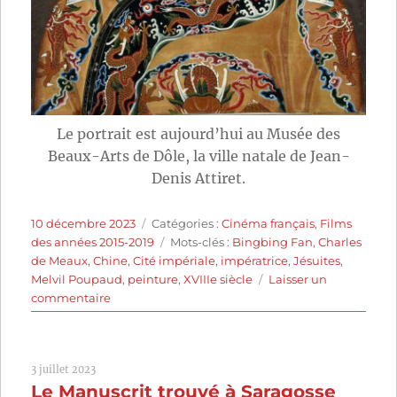
Le portrait est aujourd’hui au Musée des
Beaux-Arts de Dôle, la ville natale de Jean-
Denis Attiret.
Publié
Catégories
10 décembre 2023
Catégories :
Cinéma français
,
Films
le
Étiquettes
des années 2015-2019
Mots-clés :
Bingbing Fan
,
Charles
de Meaux
,
Chine
,
Cité impériale
,
impératrice
,
Jésuites
,
Melvil Poupaud
,
peinture
,
XVIIIe siècle
Laisser un
sur
commentaire
Le
Portrait
interdit
3 juillet 2023
(2017)
Le Manuscrit trouvé à Saragosse
de