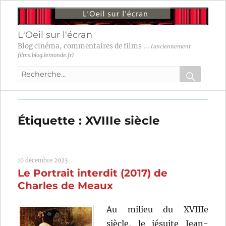
L'Oeil sur l'écran
Blog cinéma, commentaires de films ...
(anciennement
films.blog.lemonde.fr)
Recherche
pour
RECHER
OK
:
Étiquette :
XVIIIe siècle
10 décembre 2023
Le Portrait interdit (2017) de
Charles de Meaux
Au milieu du XVIIIe
siècle, le jésuite Jean-