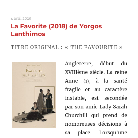
(1986)
de
4 avril 2020
Roland
La Favorite (2018) de Yorgos
Joffé
Lanthimos
TITRE ORIGINAL : « THE FAVOURITE »
Angleterre, début du
XVIIIème siècle. La reine
Anne
, à la santé
(1)
fragile et au caractère
instable, est secondée
par son amie Lady Sarah
Churchill qui prend de
nombreuses décisions à
sa place. Lorsqu’une