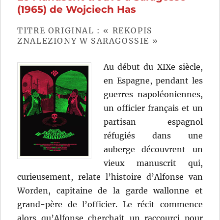
Charles
(1965) de Wojciech Has
de
Meaux
TITRE ORIGINAL : « REKOPIS
ZNALEZIONY W SARAGOSSIE »
Au début du XIXe siècle,
en Espagne, pendant les
guerres napoléoniennes,
un officier français et un
partisan espagnol
réfugiés dans une
auberge découvrent un
vieux manuscrit qui,
curieusement, relate l’histoire d’Alfonse van
Worden, capitaine de la garde wallonne et
grand-père de l’officier. Le récit commence
alors qu’Alfonse cherchait un raccourci pour