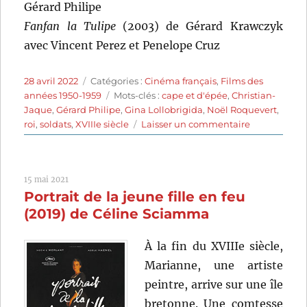
Gérard Philipe
Fanfan la Tulipe
(2003) de Gérard Krawczyk
avec Vincent Perez et Penelope Cruz
Publié
Catégories
28 avril 2022
Catégories :
Cinéma français
,
Films des
le
Étiquettes
années 1950-1959
Mots-clés :
cape et d'épée
,
Christian-
Jaque
,
Gérard Philipe
,
Gina Lollobrigida
,
Noël Roquevert
,
sur
roi
,
soldats
,
XVIIIe siècle
Laisser un commentaire
Fanfan
la
Tulipe
15 mai 2021
(1952)
Portrait de la jeune fille en feu
de
Christian-
(2019) de Céline Sciamma
Jaque
À la fin du XVIIIe siècle,
Marianne, une artiste
peintre, arrive sur une île
bretonne. Une comtesse