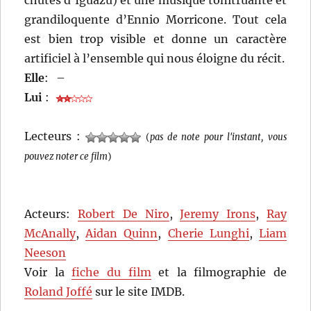
chutes d’Iguazú) et une musique tonitruante et
grandiloquente d’Ennio Morricone. Tout cela
est bien trop visible et donne un caractère
artificiel à l’ensemble qui nous éloigne du récit.
Elle
:
–
Lui
:
Lecteurs :
(
pas de note pour l'instant, vous
pouvez noter ce film
)
Acteurs:
Robert De Niro
,
Jeremy Irons
,
Ray
McAnally
,
Aidan Quinn
,
Cherie Lunghi
,
Liam
Neeson
Voir la
fiche du film
et la filmographie de
Roland Joffé
sur le site IMDB.