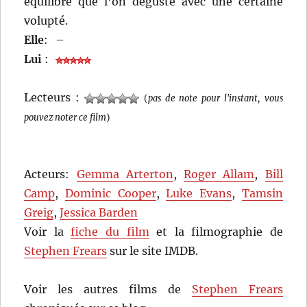
équilibré que l’on déguste avec une certaine
volupté.
Elle
:
–
Lui
:
Lecteurs :
(
pas de note pour l'instant, vous
pouvez noter ce film
)
Acteurs:
Gemma Arterton
,
Roger Allam
,
Bill
Camp
,
Dominic Cooper
,
Luke Evans
,
Tamsin
Greig
,
Jessica Barden
Voir la
fiche du film
et la filmographie de
Stephen Frears
sur le site IMDB.
Voir les autres films de
Stephen Frears