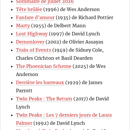
Sommaire de juillet 2026
Tête brûlée
(1996) de Wes Anderson
Fanfare d’amour
(1935) de Richard Pottier
Marty
(1955) de Delbert Mann
Lost Highway
(1997) de David Lynch
Demonlover
(2002) de Olivier Assayas
Train of Events
(1949) de Sidney Cole,
Charles Crichton et Basil Dearden
The Phoenician Scheme
(2025) de Wes
Anderson
Derrière les barreaux
(1929) de James
Parrott
Twin Peaks : The Return
(2017) de David
Lynch
Twin Peaks : Les 7 derniers jours de Laura
Palmer
(1992) de David Lynch