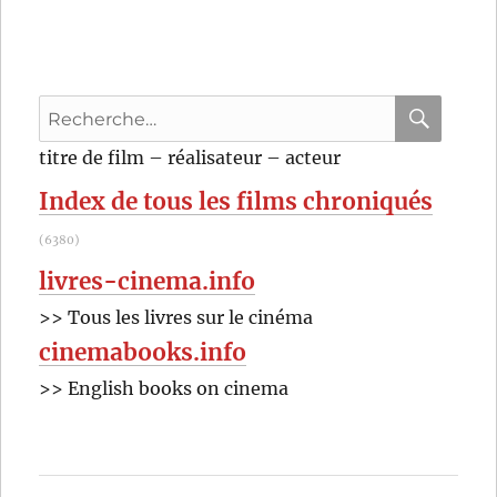
Drewe
(2010)
de
Stephen
Recherche
Frears
pour
RECHER
OK
titre de film – réalisateur – acteur
:
Index de tous les films chroniqués
(6380)
livres-cinema.info
>> Tous les livres sur le cinéma
cinemabooks.info
>> English books on cinema