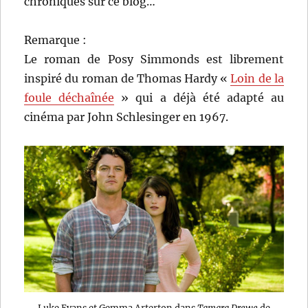
chroniqués sur ce blog…
Remarque :
Le roman de Posy Simmonds est librement
inspiré du roman de Thomas Hardy «
Loin de la
foule déchaînée
» qui a déjà été adapté au
cinéma par John Schlesinger en 1967.
Luke Evans et Gemma Arterton dans
Tamara Drewe
de