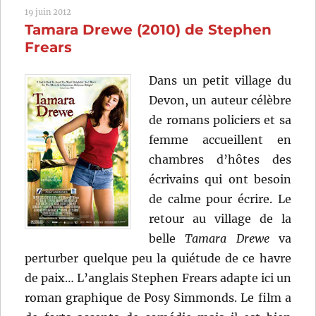
19 juin 2012
de
Tamara Drewe (2010) de Stephen
Anne
Fontaine
Frears
Dans un petit village du
Devon, un auteur célèbre
de romans policiers et sa
femme accueillent en
chambres d’hôtes des
écrivains qui ont besoin
de calme pour écrire. Le
retour au village de la
belle
Tamara Drewe
va
perturber quelque peu la quiétude de ce havre
de paix… L’anglais Stephen Frears adapte ici un
roman graphique de Posy Simmonds. Le film a