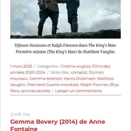
Djimon Hounsou et Ralph Fiennes dans
The King’s Man:
Première mission (The King’s Man)
de Matthew Vaughn.
Publié
Catégories
1 mars 2023
Catégories :
Cinéma anglais
,
Films des
le
Étiquettes
années 2020-2024
Mots-clés :
complot
,
Djimon
Hounsou
,
Gemma Arterton
,
Harris Dickinson
,
Matthew
Vaughn
,
Première Guerre mondiale
,
Ralph Fiennes
,
Rhys
sur
Ifans
,
services secrets
Laisser un commentaire
The
King’s
Man:
13 août 2019
Première
Gemma Bovery (2014) de Anne
mission
(2021)
Fontaine