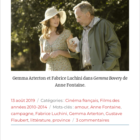
Gemma Arterton et Fabrice Luchini dans
Gemma Bovery
de
Anne Fontaine.
Publié
Catégories
13 août 2019
Catégories :
Cinéma français
,
Films des
le
Étiquettes
années 2010-2014
Mots-clés :
amour
,
Anne Fontaine
,
campagne
,
Fabrice Luchini
,
Gemma Arterton
,
Gustave
sur
Flaubert
,
littérature
,
province
3 commentaires
Gemma
Bovery
(2014)