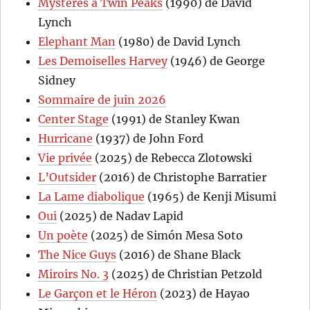
Mystères à Twin Peaks
(1990) de David
Lynch
Elephant Man
(1980) de David Lynch
Les Demoiselles Harvey
(1946) de George
Sidney
Sommaire de juin 2026
Center Stage
(1991) de Stanley Kwan
Hurricane
(1937) de John Ford
Vie privée
(2025) de Rebecca Zlotowski
L’Outsider
(2016) de Christophe Barratier
La Lame diabolique
(1965) de Kenji Misumi
Oui
(2025) de Nadav Lapid
Un poète
(2025) de Simón Mesa Soto
The Nice Guys
(2016) de Shane Black
Miroirs No. 3
(2025) de Christian Petzold
Le Garçon et le Héron
(2023) de Hayao