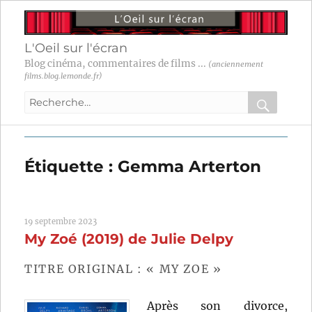
L'Oeil sur l'écran
Blog cinéma, commentaires de films ...
(anciennement
films.blog.lemonde.fr)
Recherche
pour
RECHER
OK
:
Étiquette :
Gemma Arterton
19 septembre 2023
My Zoé (2019) de Julie Delpy
TITRE ORIGINAL : « MY ZOE »
Après son divorce,