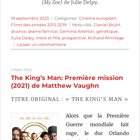
(My Zoe)
de Julie Delpy.
Publié
Catégories
19 septembre 2023
Catégories :
Cinéma européen
,
le
Étiquettes
Films des années 2015-2019
Mots-clés :
Daniel Brühl
,
divorce
,
drame familial
,
Gemma Arterton
,
génétique
,
Julie Delpy
,
mère et fille
,
prospective
,
Richard Armitage
sur
Laisser un commentaire
My
Zoé
(2019)
1 mars 2023
de
The King’s Man: Première mission
Julie
Delpy
(2021) de Matthew Vaughn
TITRE ORIGINAL : « THE KING’S MAN »
Alors que la Première
Guerre mondiale fait
rage, le duc Orlando