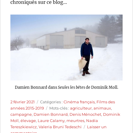
chroniqués sur ce blog…
Damien Bonnard dans
Seules les bêtes
de Dominik Moll.
Publié
Catégories
2 février 2021
Catégories :
Cinéma français
,
Films des
le
Étiquettes
années 2015-2019
Mots-clés :
agriculteur
,
animaux
,
campagne
,
Damien Bonnard
,
Denis Ménochet
,
Dominik
Moll
,
élevage
,
Laure Calamy
,
meurtres
,
Nadia
Tereszkiewicz
,
Valeria Bruni Tedeschi
Laisser un
sur