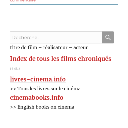
commentaire
Seules
les
bêtes
(2019)
de
Recherche
Dominik
Moll
pour
RECHER
OK
titre de film – réalisateur – acteur
:
Index de tous les films chroniqués
(6381)
livres-cinema.info
>> Tous les livres sur le cinéma
cinemabooks.info
>> English books on cinema