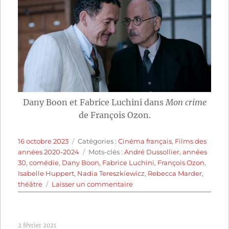
Dany Boon et Fabrice Luchini dans
Mon crime
de François Ozon.
Publié
Catégories
16 octobre 2023
Catégories :
Cinéma français
,
Films des
le
Étiquettes
années 2020-2024
Mots-clés :
André Dussollier
,
années
30
,
comédie
,
Dany Boon
,
Fabrice Luchini
,
François Ozon
,
Isabelle Huppert
,
Nadia Tereszkiewicz
,
Rebecca Marder
,
sur
théâtre
Laisser un commentaire
Mon
crime
(2023)
2 février 2021
de