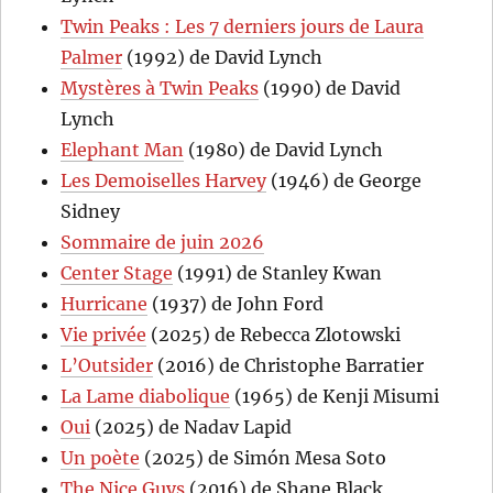
Twin Peaks : Les 7 derniers jours de Laura
Palmer
(1992) de David Lynch
Mystères à Twin Peaks
(1990) de David
Lynch
Elephant Man
(1980) de David Lynch
Les Demoiselles Harvey
(1946) de George
Sidney
Sommaire de juin 2026
Center Stage
(1991) de Stanley Kwan
Hurricane
(1937) de John Ford
Vie privée
(2025) de Rebecca Zlotowski
L’Outsider
(2016) de Christophe Barratier
La Lame diabolique
(1965) de Kenji Misumi
Oui
(2025) de Nadav Lapid
Un poète
(2025) de Simón Mesa Soto
The Nice Guys
(2016) de Shane Black