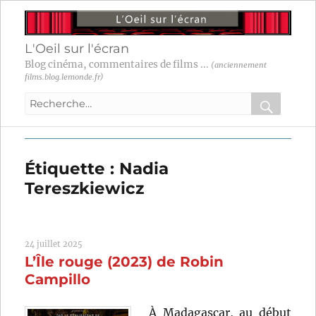
L'Oeil sur l'écran
Blog cinéma, commentaires de films ...
(anciennement
films.blog.lemonde.fr)
Recherche
pour
RECHER
OK
:
Étiquette :
Nadia
Tereszkiewicz
24 juillet 2025
L’Île rouge (2023) de Robin
Campillo
À Madagascar, au début