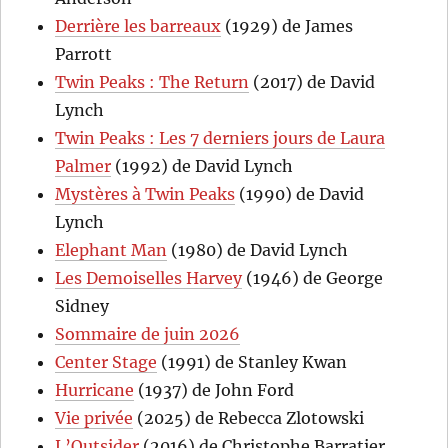
Derrière les barreaux
(1929) de James
Parrott
Twin Peaks : The Return
(2017) de David
Lynch
Twin Peaks : Les 7 derniers jours de Laura
Palmer
(1992) de David Lynch
Mystères à Twin Peaks
(1990) de David
Lynch
Elephant Man
(1980) de David Lynch
Les Demoiselles Harvey
(1946) de George
Sidney
Sommaire de juin 2026
Center Stage
(1991) de Stanley Kwan
Hurricane
(1937) de John Ford
Vie privée
(2025) de Rebecca Zlotowski
L’Outsider
(2016) de Christophe Barratier