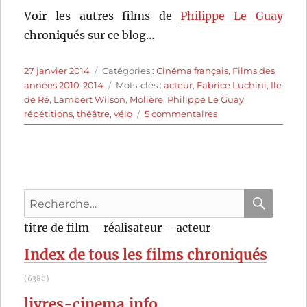
Voir les autres films de
Philippe Le Guay
chroniqués sur ce blog…
Publié
Catégories
27 janvier 2014
Catégories :
Cinéma français
,
Films des
le
Étiquettes
années 2010-2014
Mots-clés :
acteur
,
Fabrice Luchini
,
Ile
de Ré
,
Lambert Wilson
,
Molière
,
Philippe Le Guay
,
sur
répétitions
,
théâtre
,
vélo
5 commentaires
Alceste
à
bicyclette
(2013)
de
Recherche
Philippe
Le
pour
RECHER
OK
titre de film – réalisateur – acteur
Guay
:
Index de tous les films chroniqués
(6380)
livres-cinema.info