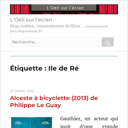
L'Oeil sur l'écran
Blog cinéma, commentaires de films ...
(anciennement
films.blog.lemonde.fr)
Recherche
pour
RECHER
OK
:
Étiquette :
Ile de Ré
27 janvier 2014
Alceste à bicyclette (2013) de
Philippe Le Guay
Gauthier, un acteur qui
jouit d’une grande