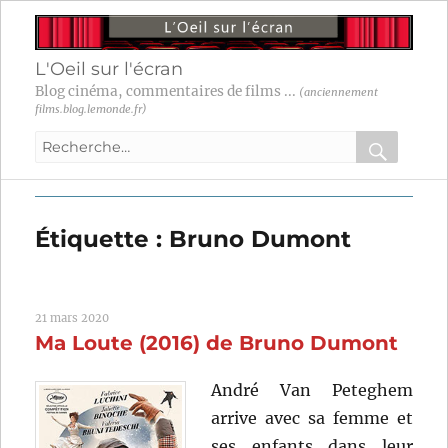
L'Oeil sur l'écran
Blog cinéma, commentaires de films ...
(anciennement
films.blog.lemonde.fr)
Recherche
pour
RECHER
OK
:
Étiquette :
Bruno Dumont
21 mars 2020
Ma Loute (2016) de Bruno Dumont
André Van Peteghem
arrive avec sa femme et
ses enfants dans leur