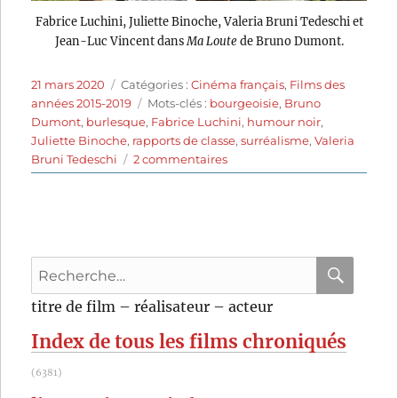
Fabrice Luchini, Juliette Binoche, Valeria Bruni Tedeschi et
Jean-Luc Vincent dans
Ma Loute
de Bruno Dumont.
Publié
Catégories
21 mars 2020
Catégories :
Cinéma français
,
Films des
le
Étiquettes
années 2015-2019
Mots-clés :
bourgeoisie
,
Bruno
Dumont
,
burlesque
,
Fabrice Luchini
,
humour noir
,
Juliette Binoche
,
rapports de classe
,
surréalisme
,
Valeria
sur
Bruni Tedeschi
2 commentaires
Ma
Loute
(2016)
de
Bruno
Recherche
Dumont
pour
RECHER
OK
titre de film – réalisateur – acteur
:
Index de tous les films chroniqués
(6381)