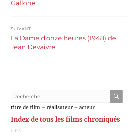
Gallone
précédente :
l’article
SUIVANT
La Dame d’onze heures (1948) de
Publication
Jean Devaivre
suivante :
Recherche
pour
RECHER
OK
titre de film – réalisateur – acteur
:
Index de tous les films chroniqués
(6381)