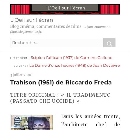
L'Oeil sur l'écran
Blog cinéma, commentaires de films ...
(anciennement
films.blog.lemonde.fr)
Recherche
pour
RECHER
OK
Publication
Navigation
Scipion l’africain (1937) de Carmine Gallone
:
Précédent
précédente :
Publication
La Dame d’onze heures (1948) de Jean Devaivre
Suivant
suivante :
de
3 juillet 2018
l’article
Trahison (1951) de Riccardo Freda
TITRE ORIGINAL : « IL TRADIMENTO
(PASSATO CHE UCCIDE) »
Dans les années trente,
l’architecte chef de