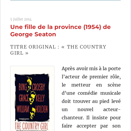
Le
Défunt
récalcitrant
5 juillet 2014
(1941)
Une fille de la province (1954) de
de
Alexander
George Seaton
Hall
TITRE ORIGINAL : « THE COUNTRY
GIRL »
Après avoir mis à la porte
l’acteur de premier rôle,
le metteur en scène
d’une comédie musicale
doit trouver au pied levé
un nouvel acteur-
chanteur. Il insiste pour
faire accepter par son