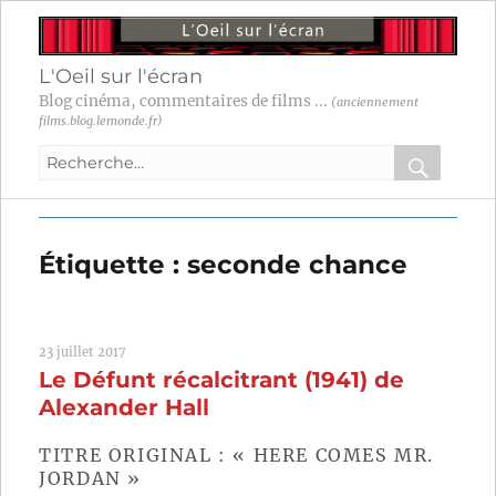
L'Oeil sur l'écran
Blog cinéma, commentaires de films ...
(anciennement
films.blog.lemonde.fr)
Recherche
pour
RECHER
OK
:
Étiquette :
seconde chance
23 juillet 2017
Le Défunt récalcitrant (1941) de
Alexander Hall
TITRE ORIGINAL : « HERE COMES MR.
JORDAN »