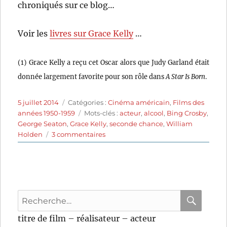
chroniqués sur ce blog…
Voir les
livres sur Grace Kelly
…
(1) Grace Kelly a reçu cet Oscar alors que Judy Garland était
donnée largement favorite pour son rôle dans
A Star Is Born
.
Publié
Catégories
5 juillet 2014
Catégories :
Cinéma américain
,
Films des
le
Étiquettes
années 1950-1959
Mots-clés :
acteur
,
alcool
,
Bing Crosby
,
George Seaton
,
Grace Kelly
,
seconde chance
,
William
sur
Holden
3 commentaires
Une
fille
de
la
province
Recherche
(1954)
de
pour
RECHER
OK
titre de film – réalisateur – acteur
George
: