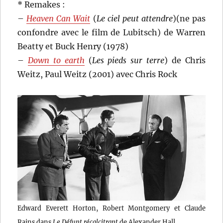
* Remakes :
–
Heaven Can Wait
(
Le ciel peut attendre
)(ne pas
confondre avec le film de Lubitsch) de Warren
Beatty et Buck Henry (1978)
–
Down to earth
(
Les pieds sur terre
) de Chris
Weitz, Paul Weitz (2001) avec Chris Rock
Edward Everett Horton, Robert Montgomery et Claude
Rains dans
Le Défunt récalcitrant
de Alexander Hall.