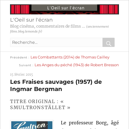
L'Oeil sur l'écran
Blog cinéma, commentaires de films ...
(anciennement
films.blog.lemonde.fr)
Recherche
pour
RECHER
OK
Publication
Navigation
Les Combattants (2014) de Thomas Cailley
:
Précédent
précédente :
Publication
Les Anges du péché (1943) de Robert Bresson
Suivant
suivante :
de
15 février 2015
l’article
Les Fraises sauvages (1957) de
Ingmar Bergman
TITRE ORIGINAL : «
SMULTRONSTÄLLET »
Le professeur Borg, âgé