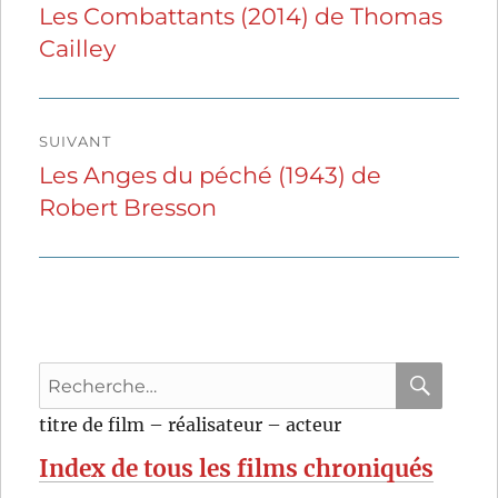
de
Les Combattants (2014) de Thomas
Publication
Cailley
précédente :
l’article
SUIVANT
Les Anges du péché (1943) de
Publication
Robert Bresson
suivante :
Recherche
pour
RECHER
OK
titre de film – réalisateur – acteur
:
Index de tous les films chroniqués