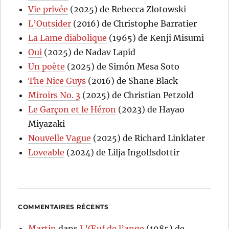
Vie privée
(2025) de Rebecca Zlotowski
L’Outsider
(2016) de Christophe Barratier
La Lame diabolique
(1965) de Kenji Misumi
Oui
(2025) de Nadav Lapid
Un poète
(2025) de Simón Mesa Soto
The Nice Guys
(2016) de Shane Black
Miroirs No. 3
(2025) de Christian Petzold
Le Garçon et le Héron
(2023) de Hayao
Miyazaki
Nouvelle Vague
(2025) de Richard Linklater
Loveable
(2024) de Lilja Ingolfsdottir
COMMENTAIRES RÉCENTS
Martin
dans
L’Œuf de l’ange
(1985) de