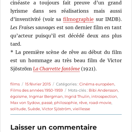
cinéaste a toujours fait preuve d’un grand
lyrisme dans ses réalisations mais aussi
d’inventivité (voir sa
filmographie
sur IMDB).
Les Fraises sauvages
est son dernier film en tant
qu’acteur puisqu’il est décédé deux ans plus
tard.
* La première scène de rêve au début du film
est un hommage au très beau film de Victor
Sjöström
La Charrette fantôme
(1921).
Auteur
Publié
Catégories
films
15 février 2015
Catégories :
Cinéma européen
,
le
Étiquettes
Films des années 1950-1959
Mots-clés :
Bibi Andersson
,
égoïsme
,
Ingmar Bergman
,
Ingrid Thulin
,
introspection
,
Max von Sydow
,
passé
,
philosophie
,
rêve
,
road-movie
,
solitude
,
Suède
,
Victor Sjöström
,
vieillesse
Laisser un commentaire