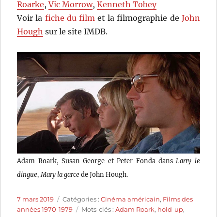
Roarke
,
Vic Morrow
,
Kenneth Tobey
Voir la
fiche du film
et la filmographie de
John
Hough
sur le site IMDB.
Adam Roark, Susan George et Peter Fonda dans
Larry le
dingue, Mary la garce
de John Hough.
Publié
Catégories
7 mars 2019
Catégories :
Cinéma américain
,
Films des
le
Étiquettes
années 1970-1979
Mots-clés :
Adam Roark
,
hold-up
,