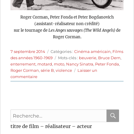
Roger Corman, Peter Fonda et Peter Bogdanovich
(assistant-réalisateur non crédité)
sur le tournage de
Les Anges sauvages (The Wild Angels)
de
Roger Corman.
Publié
Catégories
7 septembre 2014
Catégories :
Cinéma américain
,
Films
le
Étiquettes
des années 1960-1969
Mots-clés :
beuverie
,
Bruce Dern
,
enterrement
,
motard
,
moto
,
Nancy Sinatra
,
Peter Fonda
,
Roger Corman
,
série B
,
violence
Laisser un
sur
commentaire
Les
Anges
sauvages
(1966)
de
Recherche
Roger
Corman
pour
RECHER
OK
titre de film – réalisateur – acteur
: