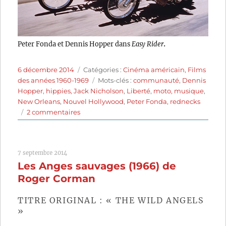
.
Peter Fonda et Dennis Hopper dans
Easy Rider
Publié
Catégories
6 décembre 2014
Catégories :
Cinéma américain
,
Films
le
Étiquettes
des années 1960-1969
Mots-clés :
communauté
,
Dennis
Hopper
,
hippies
,
Jack Nicholson
,
Liberté
,
moto
,
musique
,
New Orleans
,
Nouvel Hollywood
,
Peter Fonda
,
rednecks
sur
2 commentaires
Easy
Rider
(1969)
7 septembre 2014
de
Les Anges sauvages (1966) de
Dennis
Hopper
Roger Corman
TITRE ORIGINAL : « THE WILD ANGELS
»