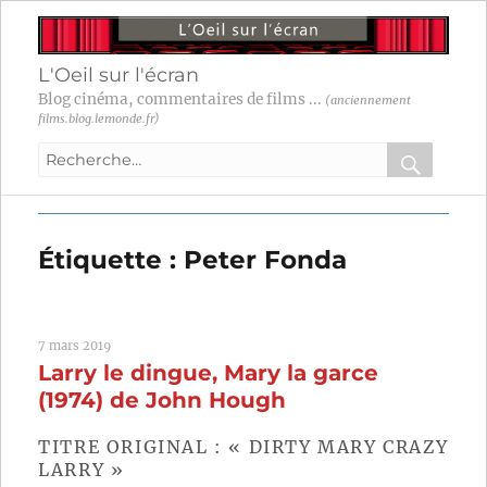
L'Oeil sur l'écran
Blog cinéma, commentaires de films ...
(anciennement
films.blog.lemonde.fr)
Recherche
pour
RECHER
OK
:
Étiquette :
Peter Fonda
7 mars 2019
Larry le dingue, Mary la garce
(1974) de John Hough
TITRE ORIGINAL : « DIRTY MARY CRAZY
LARRY »