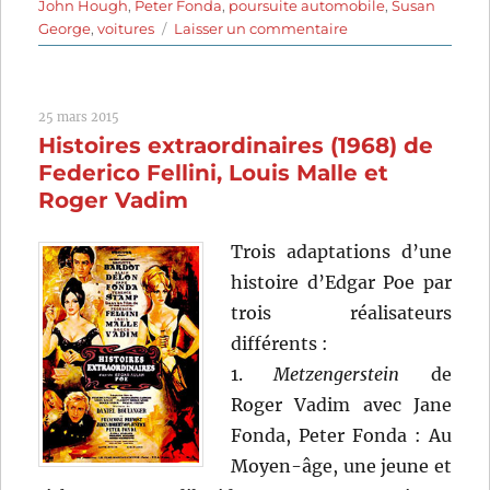
John Hough
,
Peter Fonda
,
poursuite automobile
,
Susan
sur
George
,
voitures
Laisser un commentaire
Larry
le
dingue,
25 mars 2015
Mary
Histoires extraordinaires (1968) de
la
garce
Federico Fellini, Louis Malle et
(1974)
Roger Vadim
de
John
Trois adaptations d’une
Hough
histoire d’Edgar Poe par
trois réalisateurs
différents :
1.
Metzengerstein
de
Roger Vadim avec Jane
Fonda, Peter Fonda : Au
Moyen-âge, une jeune et