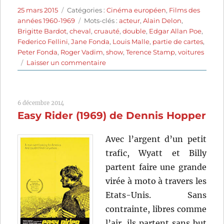
Publié
Catégories
25 mars 2015
Catégories :
Cinéma européen
,
Films des
le
Étiquettes
années 1960-1969
Mots-clés :
acteur
,
Alain Delon
,
Brigitte Bardot
,
cheval
,
cruauté
,
double
,
Edgar Allan Poe
,
Federico Fellini
,
Jane Fonda
,
Louis Malle
,
partie de cartes
,
Peter Fonda
,
Roger Vadim
,
show
,
Terence Stamp
,
voitures
sur
Laisser un commentaire
Histoires
extraordinaires
(1968)
6 décembre 2014
de
Easy Rider (1969) de Dennis Hopper
Federico
Fellini,
Louis
Avec l’argent d’un petit
Malle
trafic, Wyatt et Billy
et
partent faire une grande
Roger
Vadim
virée à moto à travers les
Etats-Unis. Sans
contrainte, libres comme
l’air, ils partent sans but