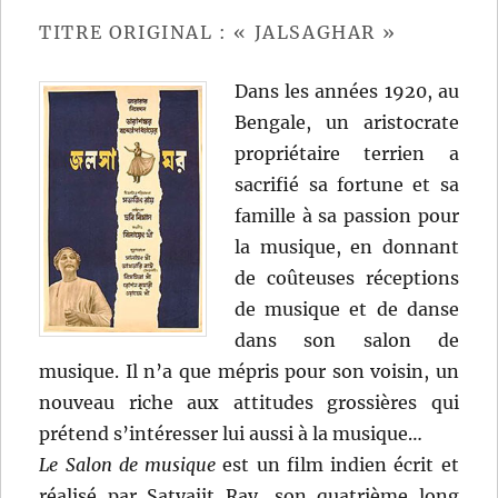
Satyajit
Ray
TITRE ORIGINAL : « JALSAGHAR »
Dans les années 1920, au
Bengale, un aristocrate
propriétaire terrien a
sacrifié sa fortune et sa
famille à sa passion pour
la musique, en donnant
de coûteuses réceptions
de musique et de danse
dans son salon de
musique. Il n’a que mépris pour son voisin, un
nouveau riche aux attitudes grossières qui
prétend s’intéresser lui aussi à la musique…
Le Salon de musique
est un film indien écrit et
réalisé par Satyajit Ray, son quatrième long