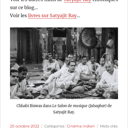
sur ce blog…
Voir les
livres sur Satyajit Ray
…
Chhabi Biswas dans
Le Salon de musique (Jalsaghar)
de
Satyajit Ray.
Publié
Catégories
Étiquettes
20 octobre 2022
Catégories :
Cinéma indien
Mots-clés