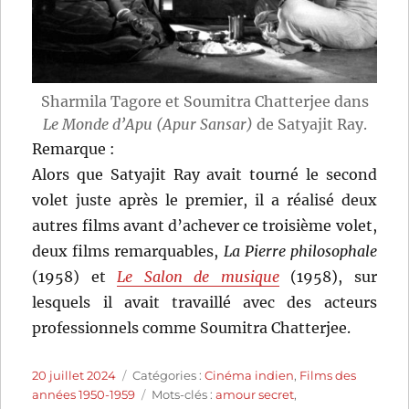
Sharmila Tagore et Soumitra Chatterjee dans
Le Monde d’Apu (Apur Sansar)
de Satyajit Ray.
Remarque :
Alors que Satyajit Ray avait tourné le second
volet juste après le premier, il a réalisé deux
autres films avant d’achever ce troisième volet,
deux films remarquables,
La Pierre philosophale
(1958) et
Le Salon de musique
(1958), sur
lesquels il avait travaillé avec des acteurs
professionnels comme Soumitra Chatterjee.
Publié
Catégories
20 juillet 2024
Catégories :
Cinéma indien
,
Films des
le
Étiquettes
années 1950-1959
Mots-clés :
amour secret
,