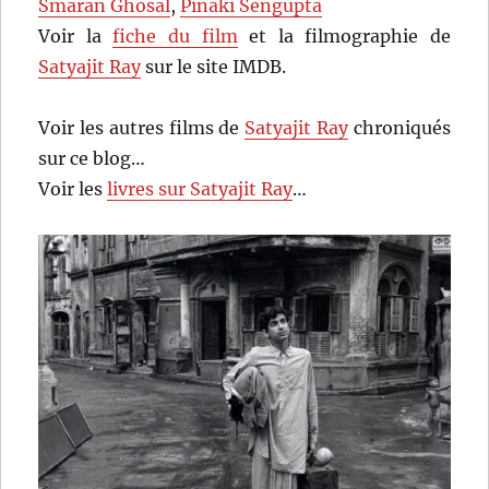
Smaran Ghosal
,
Pinaki Sengupta
Voir la
fiche du film
et la filmographie de
Satyajit Ray
sur le site IMDB.
Voir les autres films de
Satyajit Ray
chroniqués
sur ce blog…
Voir les
livres sur Satyajit Ray
…