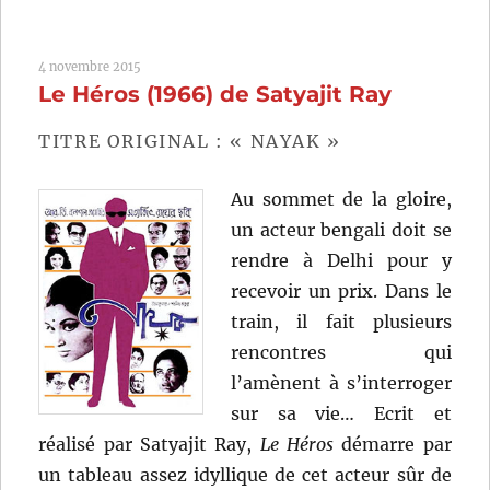
Grande
Ville
4 novembre 2015
(1963)
Le Héros (1966) de Satyajit Ray
de
Satyajit
Ray
TITRE ORIGINAL : « NAYAK »
Au sommet de la gloire,
un acteur bengali doit se
rendre à Delhi pour y
recevoir un prix. Dans le
train, il fait plusieurs
rencontres qui
l’amènent à s’interroger
sur sa vie… Ecrit et
réalisé par Satyajit Ray,
Le Héros
démarre par
un tableau assez idyllique de cet acteur sûr de