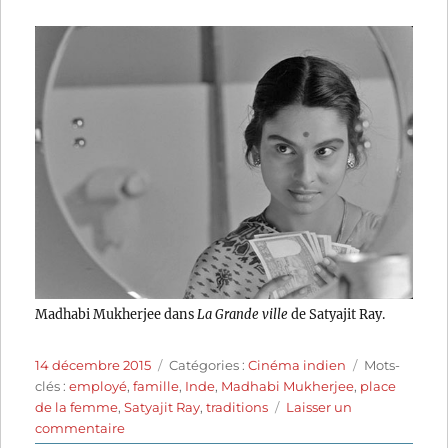
Madhabi Mukherjee dans
La Grande ville
de Satyajit Ray.
Publié
Catégories
Étiquettes
14 décembre 2015
Catégories :
Cinéma indien
Mots-
le
clés :
employé
,
famille
,
Inde
,
Madhabi Mukherjee
,
place
de la femme
,
Satyajit Ray
,
traditions
Laisser un
sur
commentaire
La