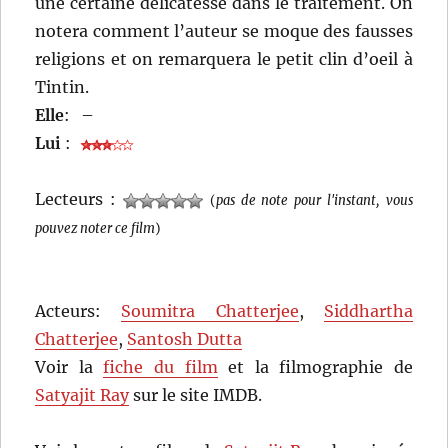
une certaine délicatesse dans le traitement. On
notera comment l’auteur se moque des fausses
religions et on remarquera le petit clin d’oeil à
Tintin.
Elle
:
–
Lui
:
Lecteurs :
(
pas de note pour l'instant, vous
pouvez noter ce film
)
Acteurs:
Soumitra Chatterjee
,
Siddhartha
Chatterjee
,
Santosh Dutta
Voir la
fiche du film
et la filmographie de
Satyajit Ray
sur le site IMDB.