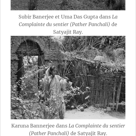
Subir Banerjee et Uma Das Gupta dans
La
Complainte du sentier (Pather Panchali)
de
Satyajit Ray.
Karuna Bannerjee dans
La Complainte du sentier
(Pather Panchali)
de Satyajit Ray.