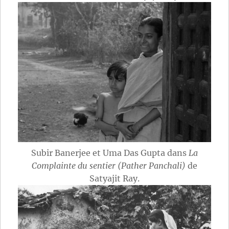
Subir Banerjee et Uma Das Gupta dans
La
Complainte du sentier (Pather Panchali)
de
Satyajit Ray.