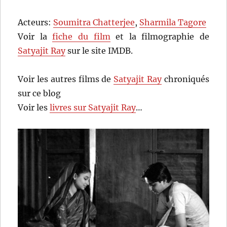
Acteurs:
Soumitra Chatterjee
,
Sharmila Tagore
Voir la
fiche du film
et la filmographie de
Satyajit Ray
sur le site IMDB.
Voir les autres films de
Satyajit Ray
chroniqués
sur ce blog
Voir les
livres sur Satyajit Ray
…