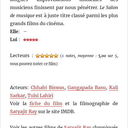
musiciens finissent par nous pénétrer.
Le Salon
de musique
est à juste titre classé parmi les plus
grands films du cinéma.
Elle
:
–
Lui
:
Lecteurs :
(
1 notes, moyenne :
5,00
sur 5
,
vous pouvez noter ce film)
Acteurs:
Chhabi Biswas
,
Gangapada Basu
,
Kali
Sarkar
,
Tulsi Lahiri
Voir la
fiche du film
et la filmographie de
Satyajit Ray
sur le site IMDB.
Voir les autres films de
Satyajit Ray
chroniqués