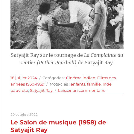
Satyajit Ray sur le tournage de
La Complainte du
sentier (Pather Panchali)
de Satyajit Ray.
Publié
Catégories
18 juillet 2024
Catégories :
Cinéma indien
,
Films des
le
Étiquettes
années 1950-1959
Mots-clés :
enfants
,
famille
,
Inde
,
sur
pauvreté
,
Satyajit Ray
Laisser un commentaire
La
Complainte
du
20 octobre 2022
sentier
Le Salon de musique (1958) de
(1955)
de
Satyajit Ray