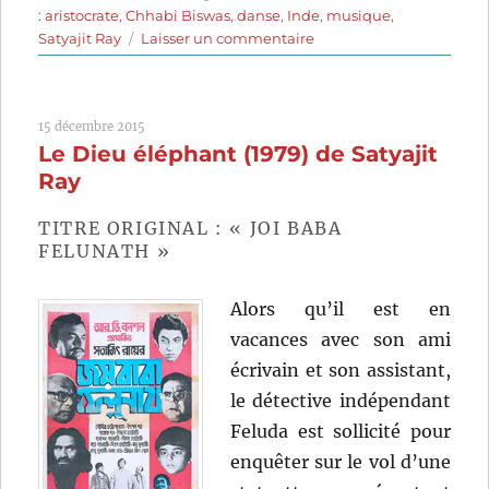
le
:
aristocrate
,
Chhabi Biswas
,
danse
,
Inde
,
musique
,
sur
Satyajit Ray
Laisser un commentaire
Le
Salon
de
15 décembre 2015
musique
Le Dieu éléphant (1979) de Satyajit
(1958)
de
Ray
Satyajit
Ray
TITRE ORIGINAL : « JOI BABA
FELUNATH »
Alors qu’il est en
vacances avec son ami
écrivain et son assistant,
le détective indépendant
Feluda est sollicité pour
enquêter sur le vol d’une