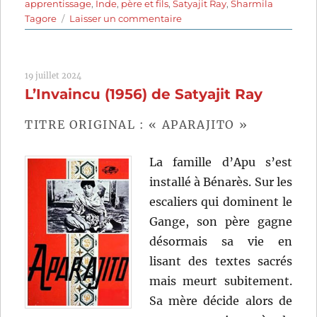
apprentissage
,
Inde
,
père et fils
,
Satyajit Ray
,
Sharmila
sur
Tagore
Laisser un commentaire
Le
Monde
d’Apu
19 juillet 2024
(1959)
L’Invaincu (1956) de Satyajit Ray
de
Satyajit
Ray
TITRE ORIGINAL : « APARAJITO »
La famille d’Apu s’est
installé à Bénarès. Sur les
escaliers qui dominent le
Gange, son père gagne
désormais sa vie en
lisant des textes sacrés
mais meurt subitement.
Sa mère décide alors de