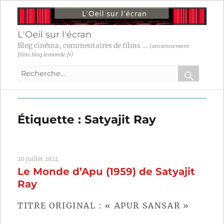
L'Oeil sur l'écran
Blog cinéma, commentaires de films ...
(anciennement
films.blog.lemonde.fr)
Recherche
pour
RECHER
OK
:
Étiquette :
Satyajit Ray
20 juillet 2024
Le Monde d’Apu (1959) de Satyajit
Ray
TITRE ORIGINAL : « APUR SANSAR »