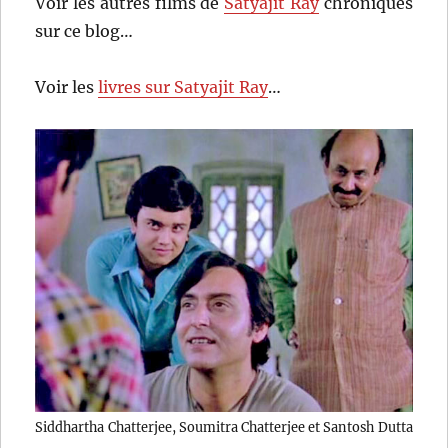
Voir les autres films de
Satyajit Ray
chroniqués
sur ce blog…
Voir les
livres sur Satyajit Ray
…
Siddhartha Chatterjee, Soumitra Chatterjee et Santosh Dutta