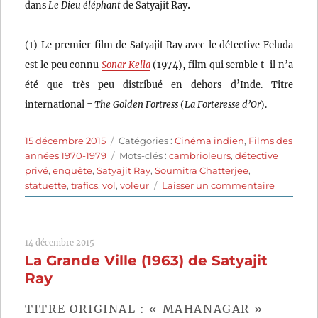
.
dans
Le Dieu éléphant
de Satyajit Ray
(1) Le premier film de Satyajit Ray avec le détective Feluda
est le peu connu
Sonar Kella
(1974), film qui semble t-il n’a
été que très peu distribué en dehors d’Inde. Titre
international =
The Golden Fortress
(
La Forteresse d’Or
).
Publié
Catégories
15 décembre 2015
Catégories :
Cinéma indien
,
Films des
le
Étiquettes
années 1970-1979
Mots-clés :
cambrioleurs
,
détective
privé
,
enquête
,
Satyajit Ray
,
Soumitra Chatterjee
,
sur
statuette
,
trafics
,
vol
,
voleur
Laisser un commentaire
Le
Dieu
éléphant
14 décembre 2015
(1979)
La Grande Ville (1963) de Satyajit
de
Satyajit
Ray
Ray
TITRE ORIGINAL : « MAHANAGAR »