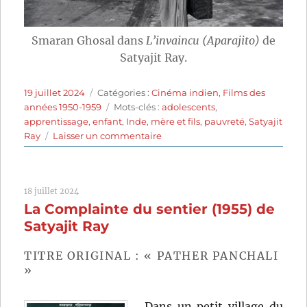
Smaran Ghosal dans
L’invaincu (Aparajito)
de
Satyajit Ray.
Publié
Catégories
19 juillet 2024
Catégories :
Cinéma indien
,
Films des
le
Étiquettes
années 1950-1959
Mots-clés :
adolescents
,
apprentissage
,
enfant
,
Inde
,
mère et fils
,
pauvreté
,
Satyajit
sur
Ray
Laisser un commentaire
L’Invaincu
(1956)
de
18 juillet 2024
Satyajit
La Complainte du sentier (1955) de
Ray
Satyajit Ray
TITRE ORIGINAL : « PATHER PANCHALI
»
Dans un petit village du