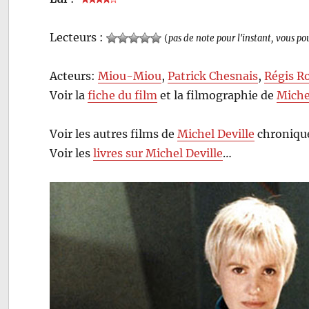
Lecteurs :
(
pas de note pour l'instant, vous po
Acteurs:
Miou-Miou
,
Patrick Chesnais
,
Régis R
Voir la
fiche du film
et la filmographie de
Miche
Voir les autres films de
Michel Deville
chroniqué
Voir les
livres sur Michel Deville
…