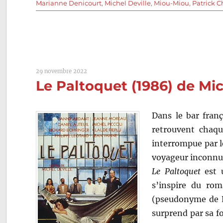
le
Marianne Denicourt
,
Michel Deville
,
Miou-Miou
,
Patrick C
29 novembre 2022
Le Paltoquet (1986) de Mic
Dans le bar franç
retrouvent chaqu
interrompue par l
voyageur inconnu 
Le Paltoquet
est u
s’inspire du r
(pseudonyme de P
surprend par sa f