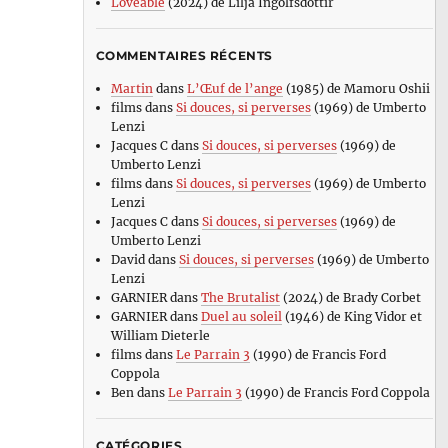
Loveable
(2024) de Lilja Ingolfsdottir
COMMENTAIRES RÉCENTS
Martin
dans
L’Œuf de l’ange
(1985) de Mamoru Oshii
films
dans
Si douces, si perverses
(1969) de Umberto
Lenzi
Jacques C
dans
Si douces, si perverses
(1969) de
Umberto Lenzi
films
dans
Si douces, si perverses
(1969) de Umberto
Lenzi
Jacques C
dans
Si douces, si perverses
(1969) de
Umberto Lenzi
David
dans
Si douces, si perverses
(1969) de Umberto
Lenzi
GARNIER
dans
The Brutalist
(2024) de Brady Corbet
GARNIER
dans
Duel au soleil
(1946) de King Vidor et
William Dieterle
films
dans
Le Parrain 3
(1990) de Francis Ford
Coppola
Ben
dans
Le Parrain 3
(1990) de Francis Ford Coppola
CATÉGORIES