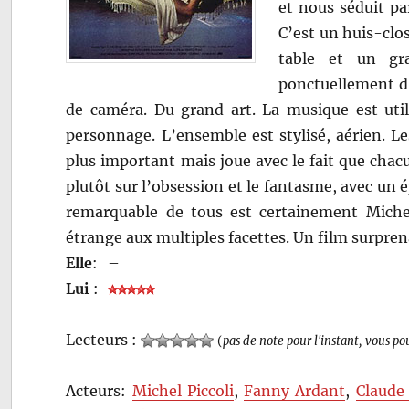
et nous séduit par
C’est un huis-clos
table et un gr
ponctuellement d
de caméra. Du grand art. La musique est uti
personnage. L’ensemble est stylisé, aérien. Le
plus important mais joue avec le fait que chac
plutôt sur l’obsession et le fantasme, avec un é
remarquable de tous est certainement Michel
étrange aux multiples facettes. Un film surprena
Elle
:
–
Lui
:
Lecteurs :
(
pas de note pour l'instant, vous po
Acteurs:
Michel Piccoli
,
Fanny Ardant
,
Claude 