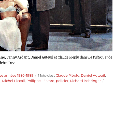
ne, Fanny Ardant, Daniel Auteuil et Claude Piéplu dans
Le Paltoquet
de
chel Deville.
Étiquettes
es années 1980-1989
Mots-clés :
Claude Piéplu
,
Daniel Auteuil
,
e
,
Michel Piccoli
,
Philippe Léotard
,
policier
,
Richard Bohringer