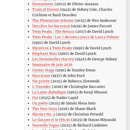
Demonlover
(2002) de Olivier Assayas
Train of Events
(1949) de Sidney Cole, Charles
Crichton et Basil Dearden
The Phoenician Scheme
(2025) de Wes Anderson
Derrière les barreaux
(1929) de James Parrott
Twin Peaks : The Return
(2017) de David Lynch
Twin Peaks : Les 7 derniers jours de Laura Palmer
(1992) de David Lynch
Mystères à Twin Peaks
(1990) de David Lynch
Elephant Man
(1980) de David Lynch
Les Demoiselles Harvey
(1946) de George Sidney
Sommaire de juin 2026
Center Stage
(1991) de Stanley Kwan
Hurricane
(1937) de John Ford
Vie privée
(2025) de Rebecca Zlotowski
L’Outsider
(2016) de Christophe Barratier
La Lame diabolique
(1965) de Kenji Misumi
Oui
(2025) de Nadav Lapid
Un poète
(2025) de Simón Mesa Soto
The Nice Guys
(2016) de Shane Black
Miroirs No. 3
(2025) de Christian Petzold
Le Garçon et le Héron
(2023) de Hayao Miyazaki
Nouvelle Vague
(2025) de Richard Linklater