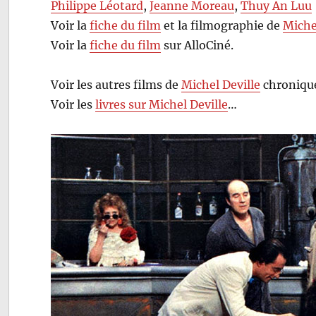
Philippe Léotard
,
Jeanne Moreau
,
Thuy An Luu
Voir la
fiche du film
et la filmographie de
Miche
Voir la
fiche du film
sur AlloCiné.
Voir les autres films de
Michel Deville
chroniqué
Voir les
livres sur Michel Deville
…