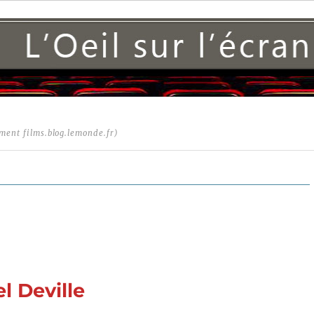
ment films.blog.lemonde.fr)
l Deville