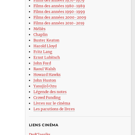
Films des années 1970-1979
Films des années 1980-1989
Films des années 1990-1999
Films des années 2000-2009
Films des années 2010-2019
Méliès
Chaplin
Buster Keaton
Harold Lloyd
Fritz Lang
Ernst Lubitsch
John Ford
Raoul Walsh
Howard Hawks
John Huston
Yasujirô Ozu
Légende des notes
Crowd Funding
Livres sur le cinéma
Les parutions de livres
LIENS CINÉMA
DvdClassiks