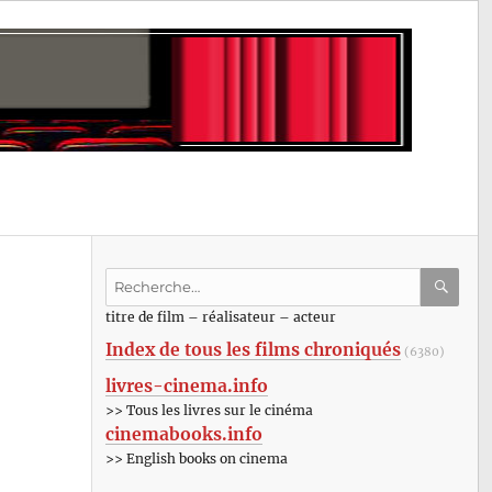
Recherche
pour
RECHE
OK
titre de film – réalisateur – acteur
:
Index de tous les films chroniqués
(6380)
livres-cinema.info
>> Tous les livres sur le cinéma
cinemabooks.info
>> English books on cinema