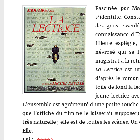
Fascinée par Ma
s’identifie, Const
des gens esseulé
connaissance d’Ér
fillette espiègl
névrosé qui se f
magistrat à la ret
La Lectrice
est un
d’après le roman
toile de fond la l
jeune lectrice ave
L’ensemble est agrémenté d’une petite touche 
que l’affiche du film ne le laisserait supposer
très naturelle ; elle est de toutes les scènes. U
Elle
:
–
Lui
: