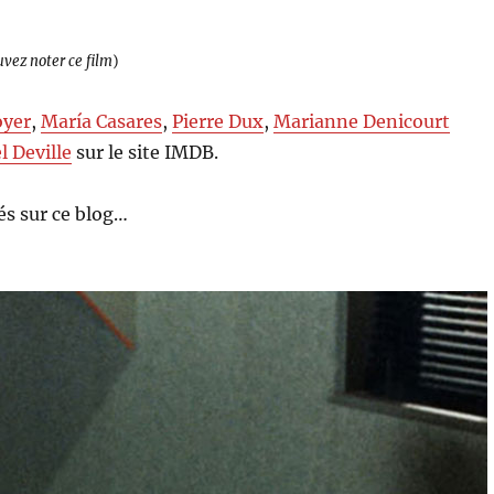
uvez noter ce film
)
oyer
,
María Casares
,
Pierre Dux
,
Marianne Denicourt
l Deville
sur le site IMDB.
s sur ce blog…