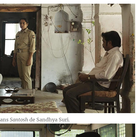
dans
Santosh
de Sandhya Suri.