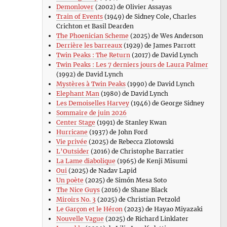
Demonlover
(2002) de Olivier Assayas
Train of Events
(1949) de Sidney Cole, Charles
Crichton et Basil Dearden
The Phoenician Scheme
(2025) de Wes Anderson
Derrière les barreaux
(1929) de James Parrott
Twin Peaks : The Return
(2017) de David Lynch
Twin Peaks : Les 7 derniers jours de Laura Palmer
(1992) de David Lynch
Mystères à Twin Peaks
(1990) de David Lynch
Elephant Man
(1980) de David Lynch
Les Demoiselles Harvey
(1946) de George Sidney
Sommaire de juin 2026
Center Stage
(1991) de Stanley Kwan
Hurricane
(1937) de John Ford
Vie privée
(2025) de Rebecca Zlotowski
L’Outsider
(2016) de Christophe Barratier
La Lame diabolique
(1965) de Kenji Misumi
Oui
(2025) de Nadav Lapid
Un poète
(2025) de Simón Mesa Soto
The Nice Guys
(2016) de Shane Black
Miroirs No. 3
(2025) de Christian Petzold
Le Garçon et le Héron
(2023) de Hayao Miyazaki
Nouvelle Vague
(2025) de Richard Linklater