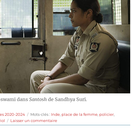
Goswami dans
Santosh
de Sandhya Suri.
Étiquettes
es 2020-2024
Mots-clés :
Inde
,
place de la femme
,
policier
,
sur
viol
Laisser un commentaire
Santosh