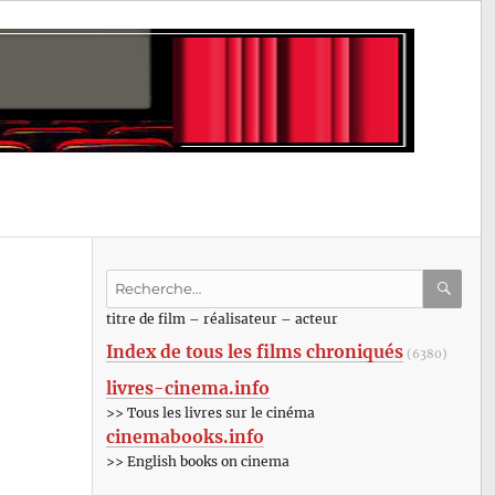
Recherche
pour
RECHE
OK
titre de film – réalisateur – acteur
:
Index de tous les films chroniqués
(6380)
livres-cinema.info
>> Tous les livres sur le cinéma
cinemabooks.info
>> English books on cinema