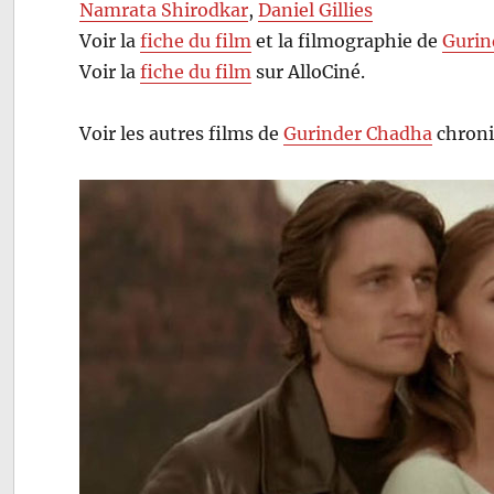
Namrata Shirodkar
,
Daniel Gillies
Voir la
fiche du film
et la filmographie de
Gurin
Voir la
fiche du film
sur AlloCiné.
Voir les autres films de
Gurinder Chadha
chroni