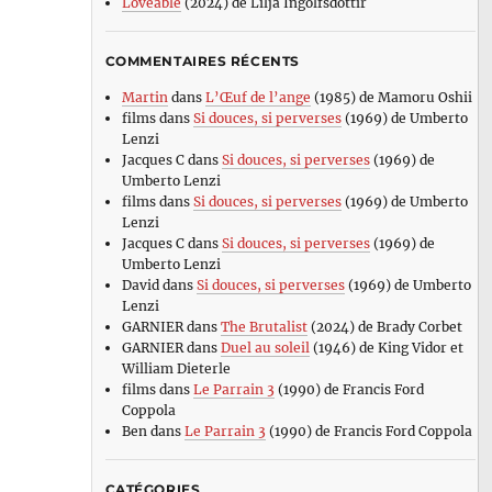
Loveable
(2024) de Lilja Ingolfsdottir
COMMENTAIRES RÉCENTS
Martin
dans
L’Œuf de l’ange
(1985) de Mamoru Oshii
films
dans
Si douces, si perverses
(1969) de Umberto
Lenzi
Jacques C
dans
Si douces, si perverses
(1969) de
Umberto Lenzi
films
dans
Si douces, si perverses
(1969) de Umberto
Lenzi
Jacques C
dans
Si douces, si perverses
(1969) de
Umberto Lenzi
David
dans
Si douces, si perverses
(1969) de Umberto
Lenzi
GARNIER
dans
The Brutalist
(2024) de Brady Corbet
GARNIER
dans
Duel au soleil
(1946) de King Vidor et
William Dieterle
films
dans
Le Parrain 3
(1990) de Francis Ford
Coppola
Ben
dans
Le Parrain 3
(1990) de Francis Ford Coppola
CATÉGORIES