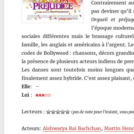
Contrairement au t
pas deviner qu’il
Orgueil et préjug
l’époque moderne 
sociales différentes mais le brassage cultur
famille, les anglais et américains à l’argent. L
codes de Bollywood : chansons, décors grandio
la présence de plusieurs acteurs indiens de pr
Les danses sont toutefois moins longues que
finalement assez hybride. C’est assez plaisant, c
Elle
:
–
Lui
:
Lecteurs :
(
pas de note pour l'instant, vous po
Acteurs:
Aishwarya Rai Bachchan
,
Martin Hen