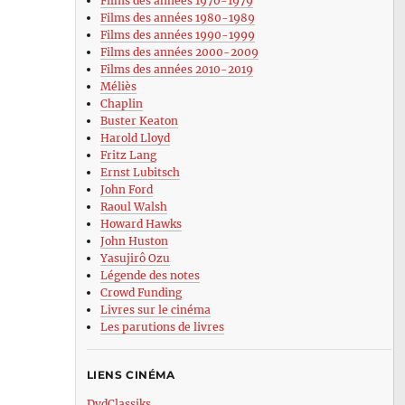
Films des années 1970-1979
Films des années 1980-1989
Films des années 1990-1999
Films des années 2000-2009
Films des années 2010-2019
Méliès
Chaplin
Buster Keaton
Harold Lloyd
Fritz Lang
Ernst Lubitsch
John Ford
Raoul Walsh
Howard Hawks
John Huston
Yasujirô Ozu
Légende des notes
Crowd Funding
Livres sur le cinéma
Les parutions de livres
LIENS CINÉMA
DvdClassiks