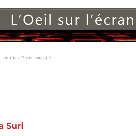
ment films.blog.lemonde.fr)
a Suri