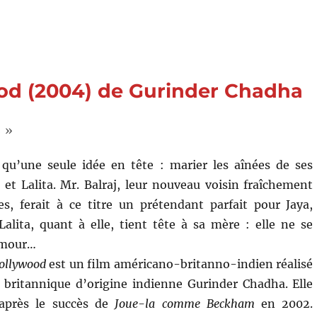
(2024)
de
Sandhya
Suri
od (2004) de Gurinder Chadha
 »
u’une seule idée en tête : marier les aînées de ses
a et Lalita. Mr. Balraj, leur nouveau voisin fraîchement
s, ferait à ce titre un prétendant parfait pour Jaya,
Lalita, quant à elle, tient tête à sa mère : elle ne se
amour…
Bollywood
est un film américano-britanno-indien réalisé
ce britannique d’origine indienne Gurinder Chadha. Elle
 après le succès de
Joue-la comme Beckham
en 2002.