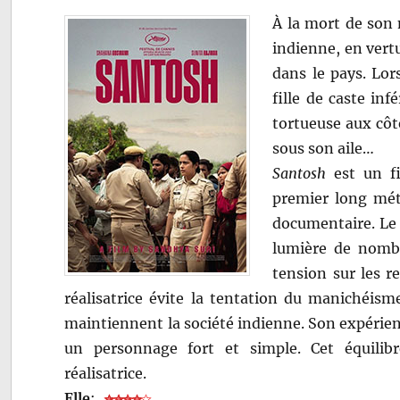
À la mort de son 
indienne, en vert
dans le pays. Lor
fille de caste in
tortueuse aux côt
sous son aile…
Santosh
est un fi
premier long métr
documentaire. Le 
lumière de nombr
tension sur les re
réalisatrice évite la tentation du manichéism
maintiennent la société indienne. Son expérien
un personnage fort et simple. Cet équilib
réalisatrice.
Elle
: