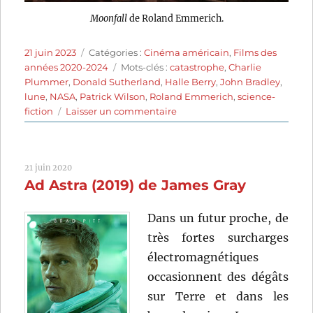
Moonfall
de Roland Emmerich.
Publié
Catégories
21 juin 2023
Catégories :
Cinéma américain
,
Films des
le
Étiquettes
années 2020-2024
Mots-clés :
catastrophe
,
Charlie
Plummer
,
Donald Sutherland
,
Halle Berry
,
John Bradley
,
lune
,
NASA
,
Patrick Wilson
,
Roland Emmerich
,
science-
sur
fiction
Laisser un commentaire
Moonfall
(2022)
de
21 juin 2020
Roland
Ad Astra (2019) de James Gray
Emmerich
Dans un futur proche, de
très fortes surcharges
électromagnétiques
occasionnent des dégâts
sur Terre et dans les