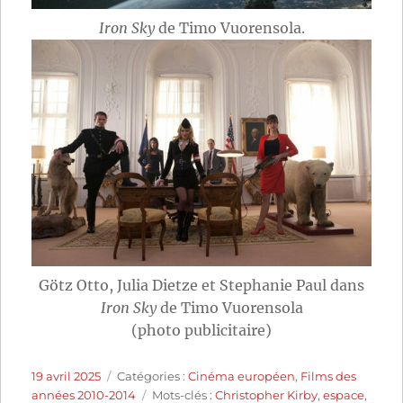
Iron Sky
de Timo Vuorensola.
Götz Otto, Julia Dietze et Stephanie Paul dans
Iron Sky
de Timo Vuorensola
(photo publicitaire)
Publié
Catégories
19 avril 2025
Catégories :
Cinéma européen
,
Films des
le
Étiquettes
années 2010-2014
Mots-clés :
Christopher Kirby
,
espace
,