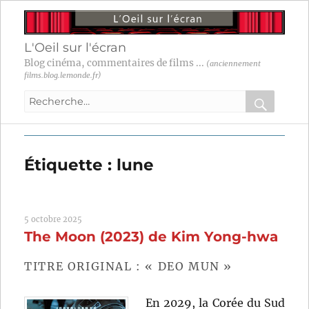
L'Oeil sur l'écran
Blog cinéma, commentaires de films ...
(anciennement
films.blog.lemonde.fr)
Recherche
pour
RECHER
OK
:
Étiquette :
lune
5 octobre 2025
The Moon (2023) de Kim Yong-hwa
TITRE ORIGINAL : « DEO MUN »
En 2029, la Corée du Sud