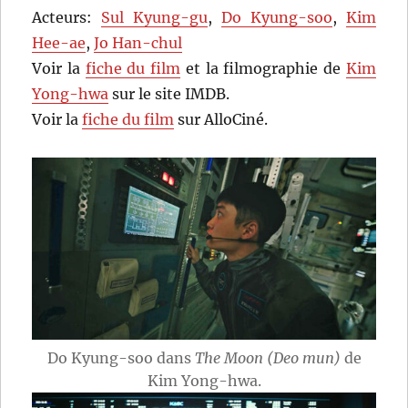
Acteurs:
Sul Kyung-gu
,
Do Kyung-soo
,
Kim
Hee-ae
,
Jo Han-chul
Voir la
fiche du film
et la filmographie de
Kim
Yong-hwa
sur le site IMDB.
Voir la
fiche du film
sur AlloCiné.
Do Kyung-soo dans
The Moon (Deo mun)
de
Kim Yong-hwa.