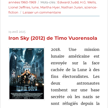
le
Étiquettes
années 1960-1969
Mots-clés :
Edward Judd
,
H.G. Wells
,
Lionel Jeffries
,
lune
,
Martha Hyer
,
Nathan Juran
,
science-
sur
fiction
Laisser un commentaire
Les
Premiers
Hommes
19 avril 2025
dans
Iron Sky (2012) de Timo Vuorensola
la
Lune
(1964)
2018. Une mission
de
lunaire américaine est
Nathan
envoyée sur la face
Juran
cachée de la Lune à des
fins électoralistes. Les
deux astronautes
tombent sur une base
secrète où les nazis se
sont réfugiés depuis la