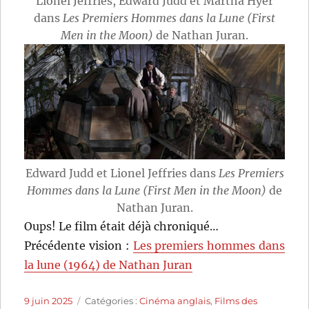
Lionel Jeffries, Edward Judd et Martha Hyer
dans
Les Premiers Hommes dans la Lune (First
Men in the Moon)
de Nathan Juran.
Edward Judd et Lionel Jeffries dans
Les Premiers
Hommes dans la Lune (First Men in the Moon)
de
Nathan Juran.
Oups! Le film était déjà chroniqué…
Précédente vision :
Les premiers hommes dans
la lune (1964) de Nathan Juran
Publié
Catégories
9 juin 2025
Catégories :
Cinéma anglais
,
Films des