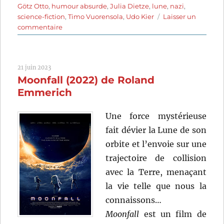
Götz Otto
,
humour absurde
,
Julia Dietze
,
lune
,
nazi
,
science-fiction
,
Timo Vuorensola
,
Udo Kier
Laisser un
sur
commentaire
Iron
Sky
(2012)
21 juin 2023
de
Moonfall (2022) de Roland
Timo
Vuorensola
Emmerich
Une force mystérieuse
fait dévier la Lune de son
orbite et l’envoie sur une
trajectoire de collision
avec la Terre, menaçant
la vie telle que nous la
connaissons…
Moonfall
est un film de