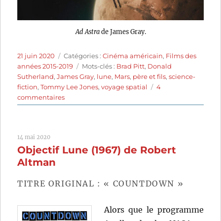
Ad Astra
de James Gray.
Publié
Catégories
21 juin 2020
Catégories :
Cinéma américain
,
Films des
le
Étiquettes
années 2015-2019
Mots-clés :
Brad Pitt
,
Donald
Sutherland
,
James Gray
,
lune
,
Mars
,
père et fils
,
science-
fiction
,
Tommy Lee Jones
,
voyage spatial
4
sur
commentaires
Ad
Astra
(2019)
14 mai 2020
de
Objectif Lune (1967) de Robert
James
Gray
Altman
TITRE ORIGINAL : « COUNTDOWN »
Alors que le programme