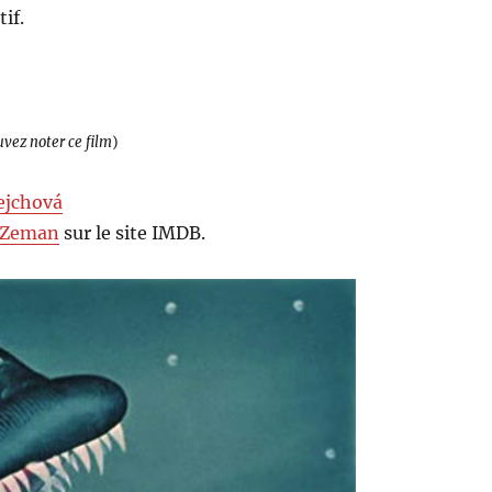
if.
uvez noter ce film
)
ejchová
 Zeman
sur le site IMDB.