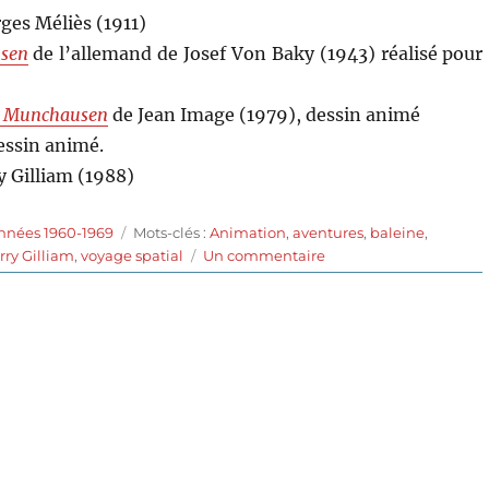
ges Méliès (1911)
usen
de l’allemand de Josef Von Baky (1943) réalisé pour
de Munchausen
de Jean Image (1979), dessin animé
essin animé.
y Gilliam (1988)
Étiquettes
années 1960-1969
Mots-clés :
Animation
,
aventures
,
baleine
,
sur
rry Gilliam
,
voyage spatial
Un commentaire
Le
Baron
de
Crac
(1962)
de
Karel
Zeman