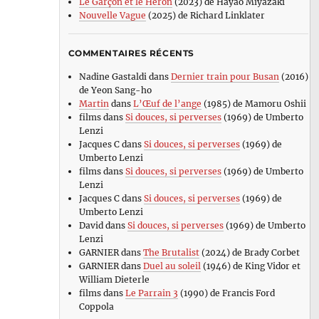
Le Garçon et le Héron
(2023) de Hayao Miyazaki
Nouvelle Vague
(2025) de Richard Linklater
COMMENTAIRES RÉCENTS
Nadine Gastaldi
dans
Dernier train pour Busan
(2016)
de Yeon Sang-ho
Martin
dans
L’Œuf de l’ange
(1985) de Mamoru Oshii
films
dans
Si douces, si perverses
(1969) de Umberto
Lenzi
Jacques C
dans
Si douces, si perverses
(1969) de
Umberto Lenzi
films
dans
Si douces, si perverses
(1969) de Umberto
Lenzi
Jacques C
dans
Si douces, si perverses
(1969) de
Umberto Lenzi
David
dans
Si douces, si perverses
(1969) de Umberto
Lenzi
GARNIER
dans
The Brutalist
(2024) de Brady Corbet
GARNIER
dans
Duel au soleil
(1946) de King Vidor et
William Dieterle
films
dans
Le Parrain 3
(1990) de Francis Ford
Coppola