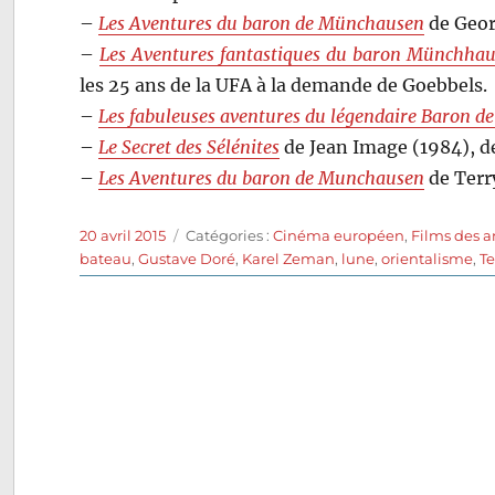
–
Les Aventures du baron de Münchausen
de Geor
–
Les Aventures fantastiques du baron Münchha
les 25 ans de la UFA à la demande de Goebbels.
–
Les fabuleuses aventures du légendaire Baron 
–
Le Secret des Sélénites
de Jean Image (1984), d
–
Les Aventures du baron de Munchausen
de Terr
Publié
Catégories
20 avril 2015
Catégories :
Cinéma européen
,
Films des 
le
bateau
,
Gustave Doré
,
Karel Zeman
,
lune
,
orientalisme
,
Te