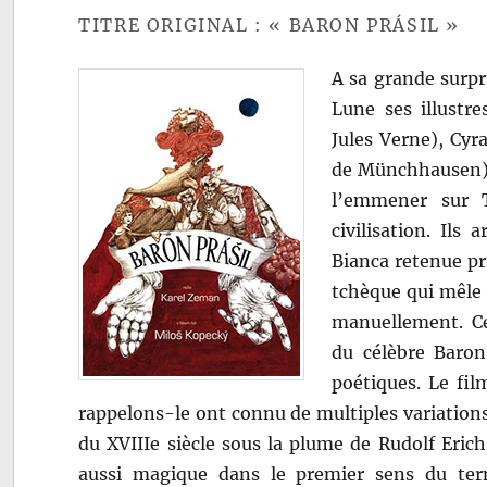
TITRE ORIGINAL : « BARON PRÁSIL »
A sa grande surpr
Lune ses illustr
Jules Verne), Cyr
de Münchhausen) q
l’emmener sur T
civilisation. Ils
Bianca retenue pr
tchèque qui mêle 
manuellement. Ce
du célèbre Baron
poétiques. Le fil
rappelons-le ont connu de multiples variations
du XVIIIe siècle sous la plume de Rudolf Eric
aussi magique dans le premier sens du ter