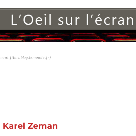
ment films.blog.lemonde.fr)
e Karel Zeman