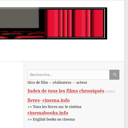
Recherche
pour
RECHE
OK
titre de film – réalisateur – acteur
:
Index de tous les films chroniqués
(6381)
livres-cinema.info
>> Tous les livres sur le cinéma
cinemabooks.info
>> English books on cinema