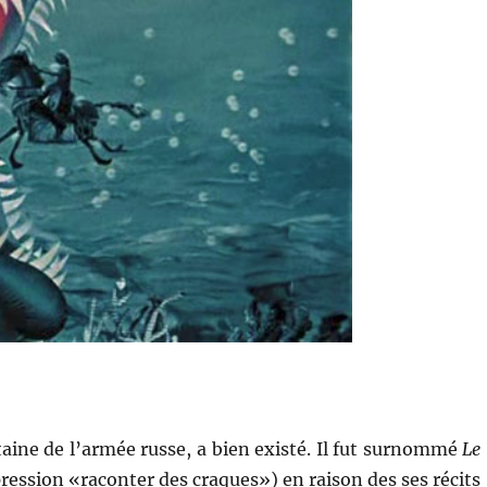
ine de l’armée russe, a bien existé. Il fut surnommé
Le
ession «raconter des craques») en raison des ses récits