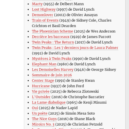
Marty
(1955) de Delbert Mann
Lost Highway
(1997) de David Lynch
Demonlover
(2002) de Olivier Assayas
Train of Events
(1949) de Sidney Cole, Charles
Crichton et Basil Dearden
The Phoenician Scheme
(2025) de Wes Anderson
Derrière les barreaux
(1929) de James Parrott
Twin Peaks : The Return
(2017) de David Lynch
Twin Peaks : Les 7 derniers jours de Laura Palmer
(1992) de David Lynch
Mystères à Twin Peaks
(1990) de David Lynch
Elephant Man
(1980) de David Lynch
Les Demoiselles Harvey
(1946) de George Sidney
Sommaire de juin 2026
Center Stage
(1991) de Stanley Kwan
Hurricane
(1937) de John Ford
Vie privée
(2025) de Rebecca Zlotowski
L’Outsider
(2016) de Christophe Barratier
La Lame diabolique
(1965) de Kenji Misumi
Oui
(2025) de Nadav Lapid
Un poète
(2025) de Simón Mesa Soto
The Nice Guys
(2016) de Shane Black
Miroirs No. 3
(2025) de Christian Petzold