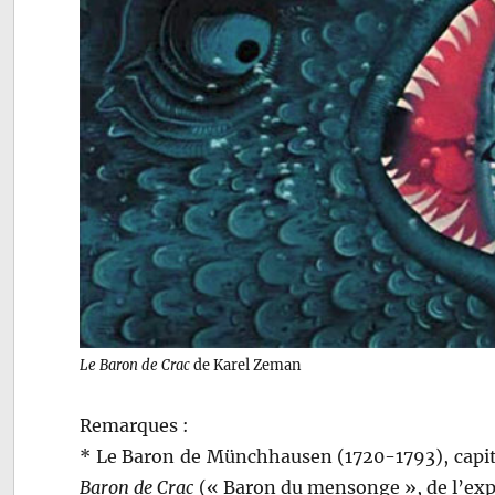
Le Baron de Crac
de Karel Zeman
Remarques :
* Le Baron de Münchhausen (1720-1793), capita
Baron de Crac
(« Baron du mensonge », de l’expr