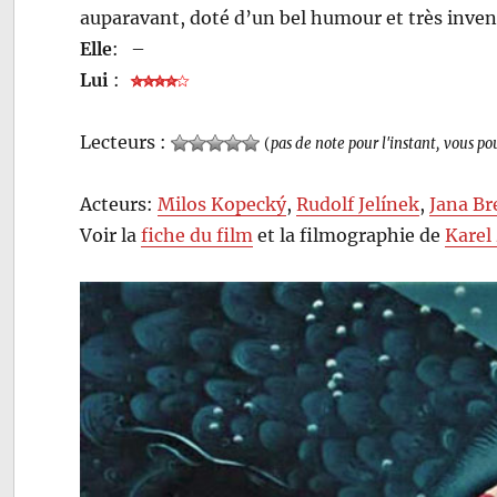
auparavant, doté d’un bel humour et très invent
Elle
:
–
Lui
:
Lecteurs :
(
pas de note pour l'instant, vous po
Acteurs:
Milos Kopecký
,
Rudolf Jelínek
,
Jana Br
Voir la
fiche du film
et la filmographie de
Karel