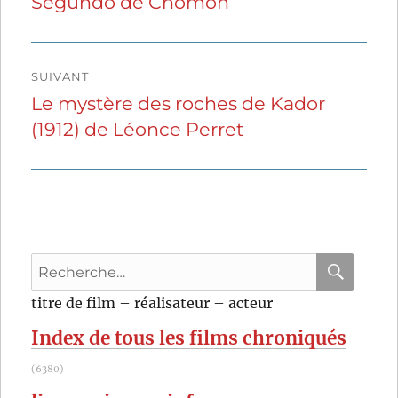
Segundo de Chomón
précédente :
l’article
SUIVANT
Le mystère des roches de Kador
Publication
(1912) de Léonce Perret
suivante :
Recherche
pour
RECHER
OK
titre de film – réalisateur – acteur
:
Index de tous les films chroniqués
(6380)