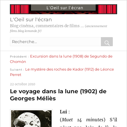
L'Oeil sur l'écran
Blog cinéma, commentaires de films ...
(anciennement
films.blog.lemonde.fr)
Recherche
pour
RECHER
OK
Publication
Navigation
Excursion dans la lune (1908) de Segundo de
:
Précédent
précédente :
Chomón
Publication
de
Le mystère des roches de Kador (1912) de Léonce
Suivant
suivante :
Perret
l’article
22 octobre 2010
Le voyage dans la lune (1902) de
Georges Méliès
Lui
:
(
Muet 14 minutes
) S’il