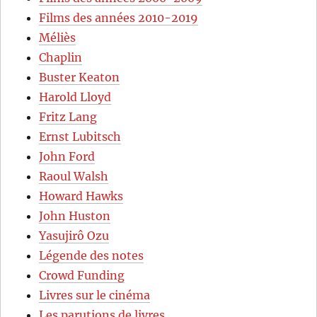
Films des années 2010-2019
Méliès
Chaplin
Buster Keaton
Harold Lloyd
Fritz Lang
Ernst Lubitsch
John Ford
Raoul Walsh
Howard Hawks
John Huston
Yasujirô Ozu
Légende des notes
Crowd Funding
Livres sur le cinéma
Les parutions de livres