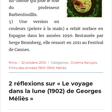
lui-même qui joue le rôle
du professeur
Barbenfouillis.
5) Une version en
couleurs (peinte à la main) a refait surface en
Espagne dans les années 1990. Restaurée par
Serge Bromberg, elle ressort en 2011 au Festival
de Cannes.
Auteur
Publié
Catégories
films
22 octobre 2010
Catégories :
Cinéma français
,
le
Films des années 1900-1909
,
Méliès
2 réflexions sur « Le voyage
dans la lune (1902) de Georges
Méliès »