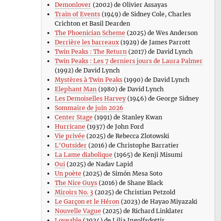
Demonlover
(2002) de Olivier Assayas
Train of Events
(1949) de Sidney Cole, Charles
Crichton et Basil Dearden
The Phoenician Scheme
(2025) de Wes Anderson
Derrière les barreaux
(1929) de James Parrott
Twin Peaks : The Return
(2017) de David Lynch
Twin Peaks : Les 7 derniers jours de Laura Palmer
(1992) de David Lynch
Mystères à Twin Peaks
(1990) de David Lynch
Elephant Man
(1980) de David Lynch
Les Demoiselles Harvey
(1946) de George Sidney
Sommaire de juin 2026
Center Stage
(1991) de Stanley Kwan
Hurricane
(1937) de John Ford
Vie privée
(2025) de Rebecca Zlotowski
L’Outsider
(2016) de Christophe Barratier
La Lame diabolique
(1965) de Kenji Misumi
Oui
(2025) de Nadav Lapid
Un poète
(2025) de Simón Mesa Soto
The Nice Guys
(2016) de Shane Black
Miroirs No. 3
(2025) de Christian Petzold
Le Garçon et le Héron
(2023) de Hayao Miyazaki
Nouvelle Vague
(2025) de Richard Linklater
Loveable
(2024) de Lilja Ingolfsdottir