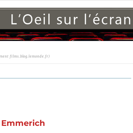
ment films.blog.lemonde.fr)
d Emmerich