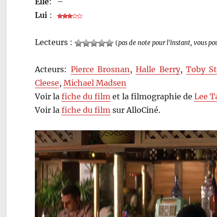
Elle
:
–
Lui
:
Lecteurs :
(
pas de note pour l'instant, vous po
Acteurs:
Pierce Brosnan
,
Halle Berry
,
Toby S
Cleese
,
Michael Madsen
Voir la
fiche du film
et la filmographie de
Lee T
Voir la
fiche du film
sur AlloCiné.