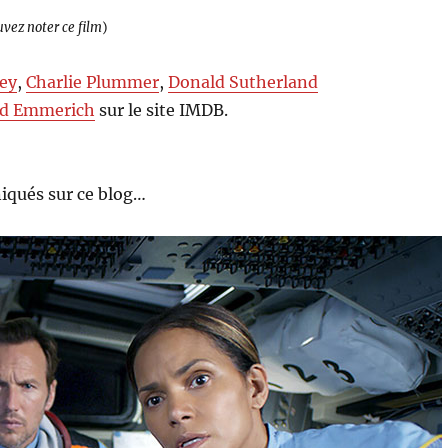
uvez noter ce film
)
ley
,
Charlie Plummer
,
Donald Sutherland
nd Emmerich
sur le site IMDB.
iqués sur ce blog…