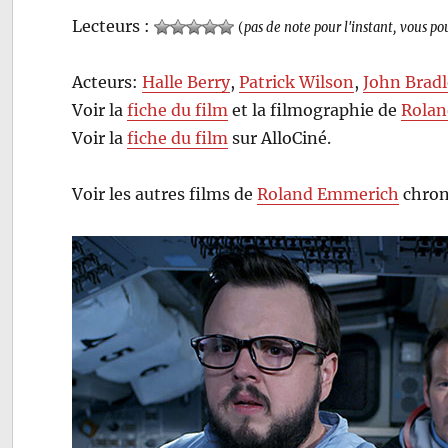
Lecteurs :
(
pas de note pour l'instant, vous po
Acteurs:
Halle Berry
,
Patrick Wilson
,
John Brad
Voir la
fiche du film
et la filmographie de
Rola
Voir la
fiche du film
sur AlloCiné.
Voir les autres films de
Roland Emmerich
chron