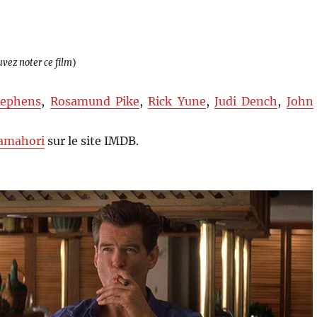
uvez noter ce film
)
tephens
,
Rosamund Pike
,
Rick Yune
,
Judi Dench
,
John
amahori
sur le site IMDB.