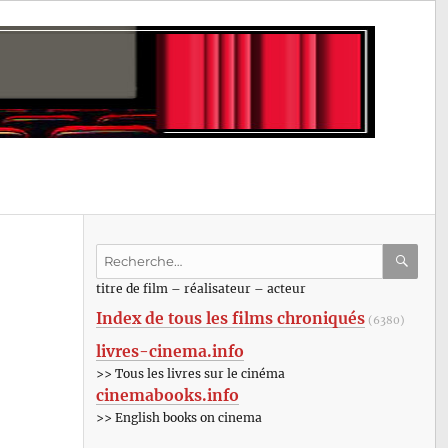
Recherche
pour
RECHE
OK
titre de film – réalisateur – acteur
:
Index de tous les films chroniqués
(6380)
livres-cinema.info
>> Tous les livres sur le cinéma
cinemabooks.info
>> English books on cinema