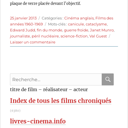
plaque de verre placée devant l’objectif.
Publié
Catégories
25 janvier 2013
Catégories :
Cinéma anglais
,
Films des
le
Étiquettes
années 1960-1969
Mots-clés :
canicule
,
cataclysme
,
Edward Judd
,
fin du monde
,
guerre froide
,
Janet Munro
,
journaliste
,
péril nucléaire
,
science-fiction
,
Val Guest
sur
Laisser un commentaire
Le
jour
où
la
terre
Recherche
prit
feu
pour
RECHER
OK
titre de film – réalisateur – acteur
(1961)
:
de
Index de tous les films chroniqués
Val
Guest
(6380)
livres-cinema.info