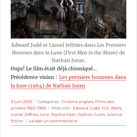
Edward Judd et Lionel Jeffries dans
Les Premiers
Hommes dans la Lune (First Men in the Moon)
de
Nathan Juran.
Oups! Le film était déjà chroniqué…
Précédente vision :
Les premiers hommes dans
la lune (1964) de Nathan Juran
Publié
Catégories
9 juin 2025
Catégories :
Cinéma anglais
,
Films des
le
Étiquettes
années 1960-1969
Mots-clés :
Edward Judd
,
H.G. Wells
,
Lionel Jeffries
,
lune
,
Martha Hyer
,
Nathan Juran
,
science-
sur
fiction
Laisser un commentaire
Les
Premiers