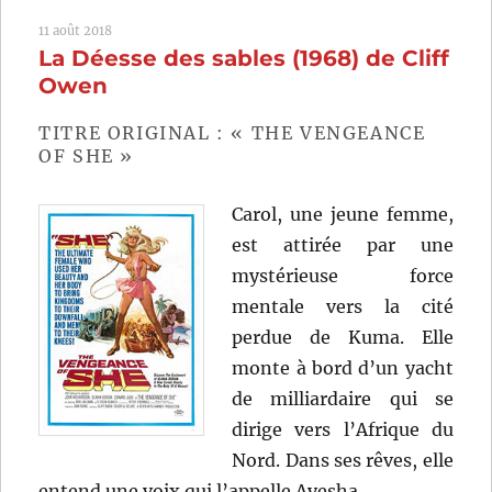
Hommes
11 août 2018
dans
La Déesse des sables (1968) de Cliff
la
Lune
Owen
(1964)
de
TITRE ORIGINAL : « THE VENGEANCE
Nathan
OF SHE »
Juran
Carol, une jeune femme,
est attirée par une
mystérieuse force
mentale vers la cité
perdue de Kuma. Elle
monte à bord d’un yacht
de milliardaire qui se
dirige vers l’Afrique du
Nord. Dans ses rêves, elle
entend une voix qui l’appelle Ayesha…