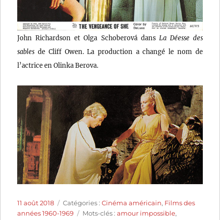
John Richardson et Olga Schoberová dans
La Déesse des
sables
de Cliff Owen. La production a changé le nom de
l’actrice en Olinka Berova.
Publié
Catégories
11 août 2018
Catégories :
Cinéma américain
,
Films des
le
Étiquettes
années 1960-1969
Mots-clés :
amour impossible
,