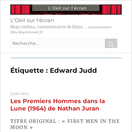
L'Oeil sur l'écran
Blog cinéma, commentaires de films ...
(anciennement
films.blog.lemonde.fr)
Recherche
pour
RECHER
OK
:
Étiquette :
Edward Judd
9 juin 2025
Les Premiers Hommes dans la
Lune (1964) de Nathan Juran
TITRE ORIGINAL : « FIRST MEN IN THE
MOON »