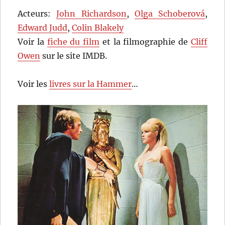
Acteurs:
John Richardson
,
Olga Schoberová
,
Edward Judd
,
Colin Blakely
Voir la
fiche du film
et la filmographie de
Cliff
Owen
sur le site IMDB.
Voir les
livres sur la Hammer
…