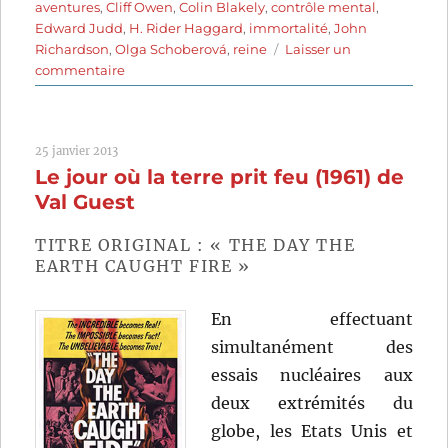
aventures
,
Cliff Owen
,
Colin Blakely
,
contrôle mental
,
Edward Judd
,
H. Rider Haggard
,
immortalité
,
John
Richardson
,
Olga Schoberová
,
reine
Laisser un
sur
commentaire
La
Déesse
des
25 janvier 2013
sables
Le jour où la terre prit feu (1961) de
(1968)
de
Val Guest
Cliff
Owen
TITRE ORIGINAL : « THE DAY THE
EARTH CAUGHT FIRE »
En effectuant
simultanément des
essais nucléaires aux
deux extrémités du
globe, les Etats Unis et