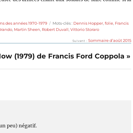
Étiquettes
lms des années 1970-1979
Mots-clés :
Dennis Hopper
,
folie
,
Francis
Brando
,
Martin Sheen
,
Robert Duvall
,
Vittorio Storaro
Publication
Sommaire d’août 2015
Suivant
suivante :
Now (1979) de Francis Ford Coppola »
un peu) négatif.