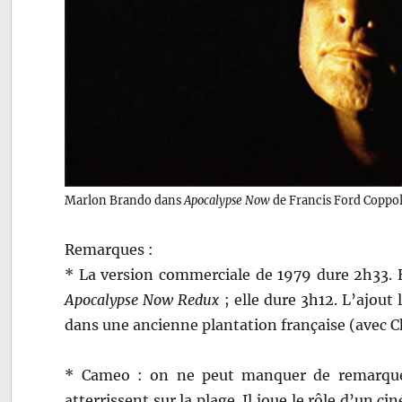
Marlon Brando dans
Apocalypse Now
de Francis Ford Coppol
Remarques :
* La version commerciale de 1979 dure 2h33. E
Apocalypse Now Redux
; elle dure 3h12. L’ajout
dans une ancienne plantation française (avec 
* Cameo : on ne peut manquer de remarquer
atterrissent sur la plage. Il joue le rôle d’un c