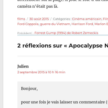
caméra n’était pas là.
Auteur
Publié
Catégories
films
30 août 2015
Catégories :
Cinéma américain
,
Fi
le
Ford Coppola
,
guerre du Vietnam
,
Harrison Ford
,
Marlon 
Publication
Forrest Gump (1994) de Robert Zemeckis
Navigation
Précédent
précédente :
de
2 réflexions sur « Apocalypse 
l’article
Julien
dit :
2 septembre 2015 à 10 h 16 min
Bonjour,
pour une fois je vais laisser un commentaire (