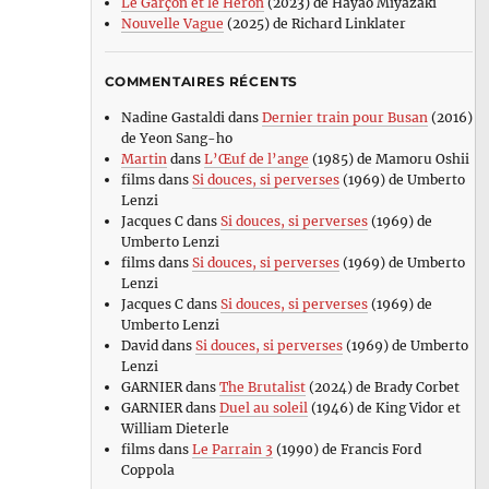
Le Garçon et le Héron
(2023) de Hayao Miyazaki
Nouvelle Vague
(2025) de Richard Linklater
COMMENTAIRES RÉCENTS
Nadine Gastaldi
dans
Dernier train pour Busan
(2016)
de Yeon Sang-ho
Martin
dans
L’Œuf de l’ange
(1985) de Mamoru Oshii
films
dans
Si douces, si perverses
(1969) de Umberto
Lenzi
Jacques C
dans
Si douces, si perverses
(1969) de
Umberto Lenzi
films
dans
Si douces, si perverses
(1969) de Umberto
Lenzi
Jacques C
dans
Si douces, si perverses
(1969) de
Umberto Lenzi
David
dans
Si douces, si perverses
(1969) de Umberto
Lenzi
GARNIER
dans
The Brutalist
(2024) de Brady Corbet
GARNIER
dans
Duel au soleil
(1946) de King Vidor et
William Dieterle
films
dans
Le Parrain 3
(1990) de Francis Ford
Coppola