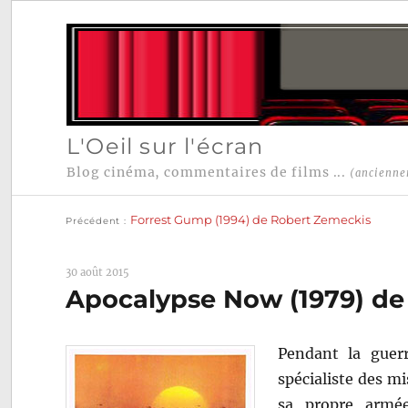
L'Oeil sur l'écran
Blog cinéma, commentaires de films ...
(ancienne
Publication
Navigation
précédente :
Forrest Gump (1994) de Robert Zemeckis
Précédent
de
l’article
30 août 2015
Apocalypse Now (1979) de
Pendant la guerr
spécialiste des mi
sa propre armée