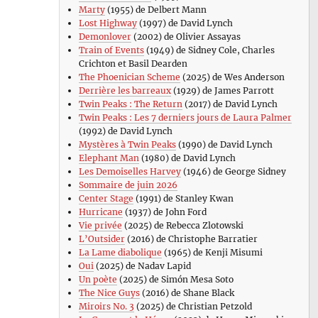
Marty
(1955) de Delbert Mann
Lost Highway
(1997) de David Lynch
Demonlover
(2002) de Olivier Assayas
Train of Events
(1949) de Sidney Cole, Charles
Crichton et Basil Dearden
The Phoenician Scheme
(2025) de Wes Anderson
Derrière les barreaux
(1929) de James Parrott
Twin Peaks : The Return
(2017) de David Lynch
Twin Peaks : Les 7 derniers jours de Laura Palmer
(1992) de David Lynch
Mystères à Twin Peaks
(1990) de David Lynch
Elephant Man
(1980) de David Lynch
Les Demoiselles Harvey
(1946) de George Sidney
Sommaire de juin 2026
Center Stage
(1991) de Stanley Kwan
Hurricane
(1937) de John Ford
Vie privée
(2025) de Rebecca Zlotowski
L’Outsider
(2016) de Christophe Barratier
La Lame diabolique
(1965) de Kenji Misumi
Oui
(2025) de Nadav Lapid
Un poète
(2025) de Simón Mesa Soto
The Nice Guys
(2016) de Shane Black
Miroirs No. 3
(2025) de Christian Petzold