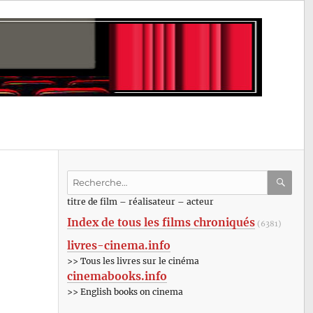
Recherche
pour
RECHE
OK
titre de film – réalisateur – acteur
:
Index de tous les films chroniqués
(6381)
livres-cinema.info
>> Tous les livres sur le cinéma
cinemabooks.info
>> English books on cinema