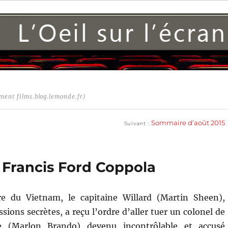
ment films.blog.lemonde.fr)
Publication
suivante :
Sommaire d’août 2015
Suivant
 Francis Ford Coppola
e du Vietnam, le capitaine Willard (Martin Sheen),
ssions secrètes, a reçu l’ordre d’aller tuer un colonel de
 (Marlon Brando) devenu incontrôlable et accusé