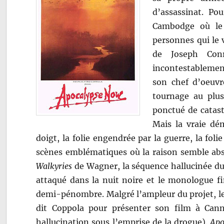
d’assassinat. Po
Cambodge où le 
personnes qui le
de Joseph Co
incontestablement
son chef d’oeuvr
tournage au plus
ponctué de catast
Mais la vraie dé
doigt, la folie engendrée par la guerre, la f
scènes emblématiques où la raison semble abs
Walkyries
de Wagner, la séquence hallucinée du
attaqué dans la nuit noire et le monologue f
demi-pénombre. Malgré l’ampleur du projet, le 
dit Coppola pour présenter son film à Can
hallucination sous l’emprise de la drogue).
Apo