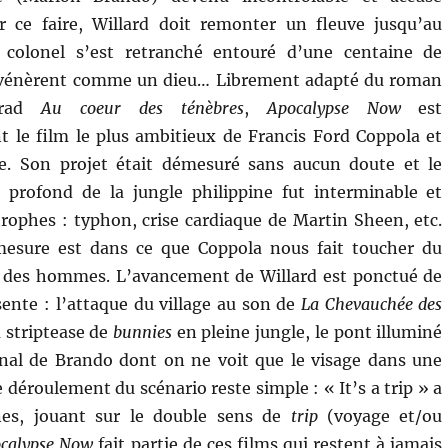
ur ce faire, Willard doit remonter un fleuve jusqu’au
colonel s’est retranché entouré d’une centaine de
 vénèrent comme un dieu… Librement adapté du roman
nrad
Au coeur des ténèbres
,
Apocalypse Now
est
 le film le plus ambitieux de Francis Ford Coppola et
e. Son projet était démesuré sans aucun doute et le
 profond de la jungle philippine fut interminable et
rophes : typhon, crise cardiaque de Martin Sheen, etc.
mesure est dans ce que Coppola nous fait toucher du
olie des hommes. L’avancement de Willard est ponctué de
ente : l’attaque du village au son de
La Chevauchée des
 striptease de
bunnies
en pleine jungle, le pont illuminé
inal de Brando dont on ne voit que le visage dans une
déroulement du scénario reste simple : « It’s a trip » a
nes, jouant sur le double sens de
trip
(voyage et/ou
calypse Now
fait partie de ces films qui restent à jamais