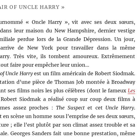
AIR OF UNCLE HARRY »
surnommé « Oncle Harry », vit avec ses deux sœurs,
, dans leur maison du New Hampshire, dernier vestige
miliale perdue lors de la Grande Dépression. Un jour,
arrive de New York pour travailler dans la même
arry. Très vite, ils tombent amoureux. Extrêmement
 tout faire pour empêcher leur union…
 of Uncle Harry
est un film américain de Robert Siodmak.
daptation d’une pièce de Thomas Job montée à Broadway
ant ses films noirs les plus célèbres (dont le fameux
Les
Robert Siodmak a réalisé coup sur coup deux films à
èmes assez proches :
The Suspect
et cet
Uncle Harry
.
et en scène un homme sous l’emprise de ses deux sœurs,
re ; elle l’est plutôt par son climat assez trouble et sa
ciale. Georges Sanders fait une bonne prestation, même