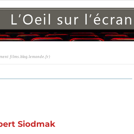
ment films.blog.lemonde.fr)
obert Siodmak