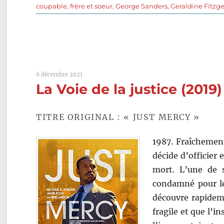
le
coupable
,
frère et soeur
,
George Sanders
,
Geraldine Fitzge
6 décembre 2021
La Voie de la justice (2019
TITRE ORIGINAL : « JUST MERCY »
1987. Fraîchemen
décide d’officie
mort. L’une de s
condamné pour le 
découvre rapidem
fragile et que l’