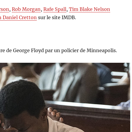
rson
,
Rob Morgan
,
Rafe Spall
,
Tim Blake Nelson
n Daniel Cretton
sur le site IMDB.
tre de George Floyd par un policier de Minneapolis.