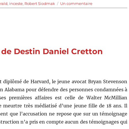
sur
rald
,
inceste
,
Robert Siodmak
Un commentaire
L’oncle
Harry
(1945)
de
Robert
Siodmak
) de Destin Daniel Cretton
t diplômé de Harvard, le jeune avocat Bryan Stevenson
r en Alabama pour défendre des personnes condamnées à
es premières affaires est celle de Walter McMillian
meurtre très médiatisé d’une jeune fille de 18 ans. Il
ent que l’accusation ne repose que sur un témoignage
instruction n’a pris en compte aucun des témoignages qui