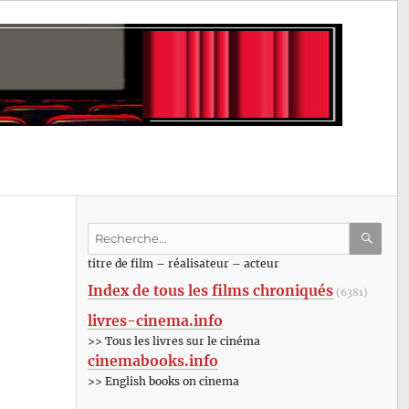
Recherche
pour
RECHE
OK
titre de film – réalisateur – acteur
:
Index de tous les films chroniqués
(6381)
livres-cinema.info
>> Tous les livres sur le cinéma
cinemabooks.info
>> English books on cinema