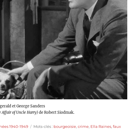
zgerald et George Sanders
 Affair of Uncle Harry)
de Robert Siodmak.
Étiquettes
nnées 1940-1949
Mots-clés :
bourgeoisie
,
crime
,
Ella Raines
,
faux