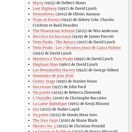
Marty
(1955) de Delbert Mann
Lost Highway
(1997) de David Lynch
Demonlover
(2002) de Olivier Assayas
Train of Events
(1949) de Sidney Cole, Charles
Crichton et Basil Dearden
The Phoenician Scheme
(2025) de Wes Anderson
Derrière les barreaux
(1929) de James Parrott
Twin Peaks : The Return
(2017) de David Lynch
Twin Peaks : Les 7 derniers jours de Laura Palmer
(1992) de David Lynch
Mystères à Twin Peaks
(1990) de David Lynch
Elephant Man
(1980) de David Lynch
Les Demoiselles Harvey
(1946) de George Sidney
Sommaire de juin 2026
Center Stage
(1991) de Stanley Kwan
Hurricane
(1937) de John Ford
Vie privée
(2025) de Rebecca Zlotowski
L’Outsider
(2016) de Christophe Barratier
La Lame diabolique
(1965) de Kenji Misumi
Oui
(2025) de Nadav Lapid
Un poète
(2025) de Simón Mesa Soto
The Nice Guys
(2016) de Shane Black
Miroirs No. 3
(2025) de Christian Petzold
Le Garçon et le Héron
(2023) de Hayao Miyazaki