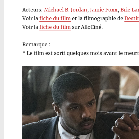
Acteurs:
Michael B. Jordan
,
Jamie Foxx
,
Brie La
Voir la
fiche du film
et la filmographie de
Desti
Voir la
fiche du film
sur AlloCiné.
Remarque :
* Le film est sorti quelques mois avant le meur