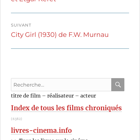
l’article
SUIVANT
City Girl (1930) de F.W. Murnau
Publication
suivante :
Recherche
pour
RECHER
OK
titre de film – réalisateur – acteur
:
Index de tous les films chroniqués
(6382)
livres-cinema.info