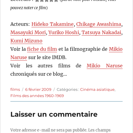
pouvez noter ce film
)
Acteurs:
Hideko Takamine
,
Chikage Awashima
,
Masayuki Mori
,
Yuriko Hoshi
,
Tatsuya Nakadai
,
Kumi Mizuno
Voir la
fiche du film
et la filmographie de
Mikio
Naruse
sur le site IMDB.
Voir les autres films de
Mikio Naruse
chroniqués sur ce blog…
Auteur
Publié
Catégories
films
6 février 2009
Catégories :
Cinéma asiatique
,
le
Films des années 1960-1969
Laisser un commentaire
Votre adresse e-mail ne sera pas publiée.
Les champs