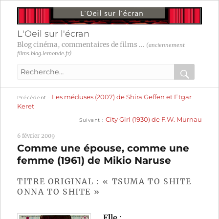
L'Oeil sur l'écran
Blog cinéma, commentaires de films ...
(anciennement
films.blog.lemonde.fr)
Recherche
pour
RECHER
OK
Publication
Navigation
Les méduses (2007) de Shira Geffen et Etgar
:
Précédent
précédente :
Keret
Publication
de
City Girl (1930) de F.W. Murnau
Suivant
suivante :
l’article
6 février 2009
Comme une épouse, comme une
femme (1961) de Mikio Naruse
TITRE ORIGINAL : « TSUMA TO SHITE
ONNA TO SHITE »
Elle
: