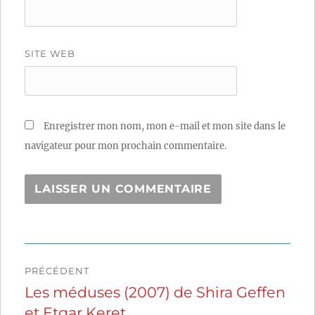
SITE WEB
Enregistrer mon nom, mon e-mail et mon site dans le
navigateur pour mon prochain commentaire.
Navigation
PRÉCÉDENT
de
Les méduses (2007) de Shira Geffen
Publication
et Etgar Keret
précédente :