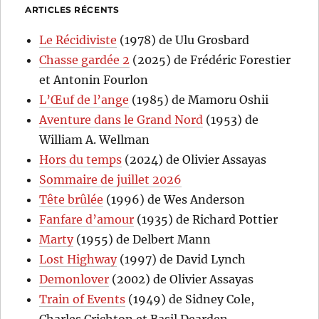
ARTICLES RÉCENTS
Le Récidiviste
(1978) de Ulu Grosbard
Chasse gardée 2
(2025) de Frédéric Forestier
et Antonin Fourlon
L’Œuf de l’ange
(1985) de Mamoru Oshii
Aventure dans le Grand Nord
(1953) de
William A. Wellman
Hors du temps
(2024) de Olivier Assayas
Sommaire de juillet 2026
Tête brûlée
(1996) de Wes Anderson
Fanfare d’amour
(1935) de Richard Pottier
Marty
(1955) de Delbert Mann
Lost Highway
(1997) de David Lynch
Demonlover
(2002) de Olivier Assayas
Train of Events
(1949) de Sidney Cole,
Charles Crichton et Basil Dearden