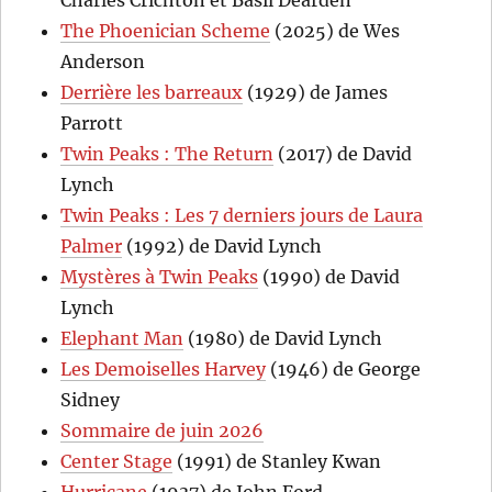
The Phoenician Scheme
(2025) de Wes
Anderson
Derrière les barreaux
(1929) de James
Parrott
Twin Peaks : The Return
(2017) de David
Lynch
Twin Peaks : Les 7 derniers jours de Laura
Palmer
(1992) de David Lynch
Mystères à Twin Peaks
(1990) de David
Lynch
Elephant Man
(1980) de David Lynch
Les Demoiselles Harvey
(1946) de George
Sidney
Sommaire de juin 2026
Center Stage
(1991) de Stanley Kwan
Hurricane
(1937) de John Ford