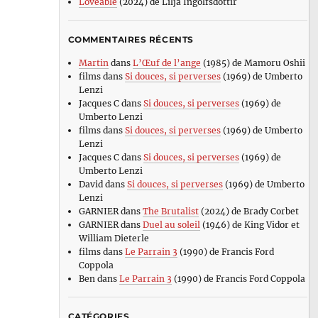
Loveable
(2024) de Lilja Ingolfsdottir
COMMENTAIRES RÉCENTS
Martin
dans
L’Œuf de l’ange
(1985) de Mamoru Oshii
films
dans
Si douces, si perverses
(1969) de Umberto
Lenzi
Jacques C
dans
Si douces, si perverses
(1969) de
Umberto Lenzi
films
dans
Si douces, si perverses
(1969) de Umberto
Lenzi
Jacques C
dans
Si douces, si perverses
(1969) de
Umberto Lenzi
David
dans
Si douces, si perverses
(1969) de Umberto
Lenzi
GARNIER
dans
The Brutalist
(2024) de Brady Corbet
GARNIER
dans
Duel au soleil
(1946) de King Vidor et
William Dieterle
films
dans
Le Parrain 3
(1990) de Francis Ford
Coppola
Ben
dans
Le Parrain 3
(1990) de Francis Ford Coppola
CATÉGORIES