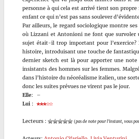
personne à qui cela est arrivé tient son propr
enfant ce qui n’est pas sans soulever d’éviden
Par ailleurs, le regard sociologique montre ses 
où Lizzani et Antonioni ne font que survoler 
sujet était-il trop important pour l’exercice? 
histoire, introduisant une touche de fantastiqu
dernier sketch est là pour apporter une note 
insistants des hommes sur les femmes. Malgré 
dans l’histoire du néoréalisme italien, une sort
donc les suites prévues ne virent pas le jour.
Elle
:
–
Lui
:
Lecteurs :
(
pas de note pour l'instant, vous po
Acteurs:
Antonio Cifariello
,
Livia Venturini