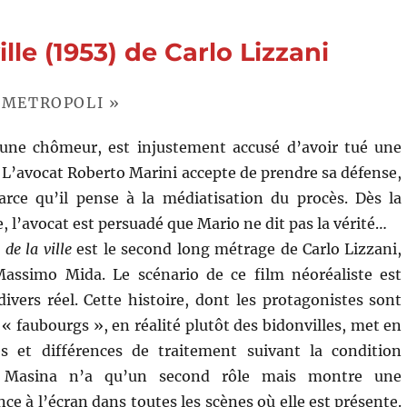
ngelo
lle (1953) de Carlo Lizzani
i,
A METROPOLI »
,
jeune chômeur, est injustement accusé d’avoir tué une
t. L’avocat Roberto Marini accepte de prendre sa défense,
o
arce qu’il pense à la médiatisation du procès. Dès la
 l’avocat est persuadé que Mario ne dit pas la vérité…
de la ville
est le second long métrage de Carlo Lizzani,
Massimo Mida. Le scénario de ce film néoréaliste est
divers réel. Cette histoire, dont les protagonistes sont
« faubourgs », en réalité plutôt des bidonvilles, met en
gés et différences de traitement suivant la condition
ta Masina n’a qu’un second rôle mais montre une
ce à l’écran dans toutes les scènes où elle est présente.