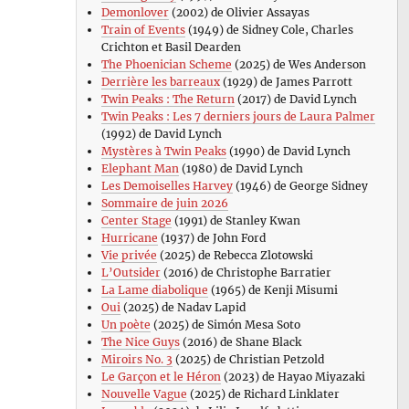
Demonlover
(2002) de Olivier Assayas
Train of Events
(1949) de Sidney Cole, Charles
Crichton et Basil Dearden
The Phoenician Scheme
(2025) de Wes Anderson
Derrière les barreaux
(1929) de James Parrott
Twin Peaks : The Return
(2017) de David Lynch
Twin Peaks : Les 7 derniers jours de Laura Palmer
(1992) de David Lynch
Mystères à Twin Peaks
(1990) de David Lynch
Elephant Man
(1980) de David Lynch
Les Demoiselles Harvey
(1946) de George Sidney
Sommaire de juin 2026
Center Stage
(1991) de Stanley Kwan
Hurricane
(1937) de John Ford
Vie privée
(2025) de Rebecca Zlotowski
L’Outsider
(2016) de Christophe Barratier
La Lame diabolique
(1965) de Kenji Misumi
Oui
(2025) de Nadav Lapid
Un poète
(2025) de Simón Mesa Soto
The Nice Guys
(2016) de Shane Black
Miroirs No. 3
(2025) de Christian Petzold
Le Garçon et le Héron
(2023) de Hayao Miyazaki
Nouvelle Vague
(2025) de Richard Linklater