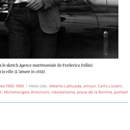
s le sketch
Agence matrimoniale
de Frederico Fellini
la ville (L’amore in città)
.
Étiquettes
ées 1950-1959
Mots-clés :
Alberto Lattuada
,
amour
,
Carlo Lizzani
,
li
,
Michelangelo Antonioni
,
néoréalisme
,
place de la femme
,
portrait