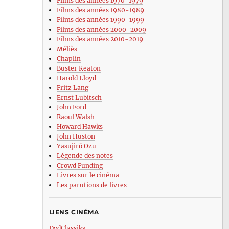
Films des années 1970-1979
Films des années 1980-1989
Films des années 1990-1999
Films des années 2000-2009
Films des années 2010-2019
Méliès
Chaplin
Buster Keaton
Harold Lloyd
Fritz Lang
Ernst Lubitsch
John Ford
Raoul Walsh
Howard Hawks
John Huston
Yasujirô Ozu
Légende des notes
Crowd Funding
Livres sur le cinéma
Les parutions de livres
LIENS CINÉMA
DvdClassiks