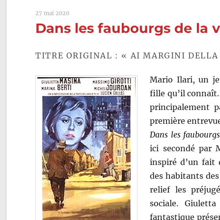
de
27 mai 2020
Michela
Dans les faubourgs de la vi
Antonion
Federico
Fellini,
TITRE ORIGINAL : « AI MARGINI DELL
Alberto
Lattuada
Mario Ilari, un 
Carlo
Lizzani,
fille qu’il connaî
Francesc
principalement p
Maselli,
première entrevue,
Dino
Risi
Dans les faubourgs 
et
ici secondé par 
Cesare
inspiré d’un fait 
Zavattini
des habitants des 
relief les préju
sociale. Giulet
fantastique présen