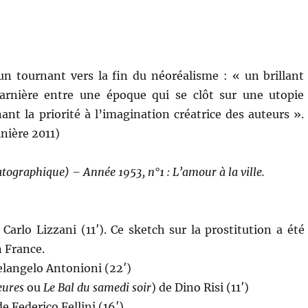
 tournant vers la fin du néoréalisme : « un brillant
harnière entre une époque qui se clôt sur une utopie
nt la priorité à l’imagination créatrice des auteurs ».
inière 2011)
tographique) – Année 1953, n°1 : L’amour à la ville.
 Carlo Lizzani (11′). Ce sketch sur la prostitution a été
n France.
elangelo Antonioni (22′)
eures
ou
Le Bal du samedi soir
) de Dino Risi (11′)
de Federico Fellini (16′)