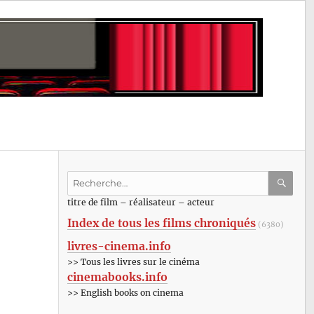
Recherche
pour
RECHE
OK
titre de film – réalisateur – acteur
:
Index de tous les films chroniqués
(6380)
livres-cinema.info
>> Tous les livres sur le cinéma
cinemabooks.info
>> English books on cinema