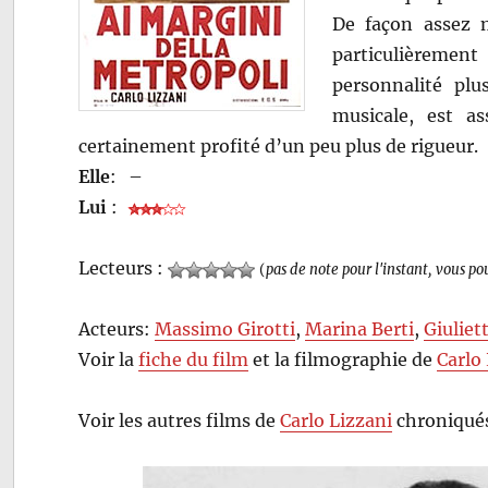
De façon assez 
particulièremen
personnalité plu
musicale, est as
certainement profité d’un peu plus de rigueur.
Elle
:
–
Lui
:
Lecteurs :
(
pas de note pour l'instant, vous po
Acteurs:
Massimo Girotti
,
Marina Berti
,
Giuliet
Voir la
fiche du film
et la filmographie de
Carlo
Voir les autres films de
Carlo Lizzani
chroniqués