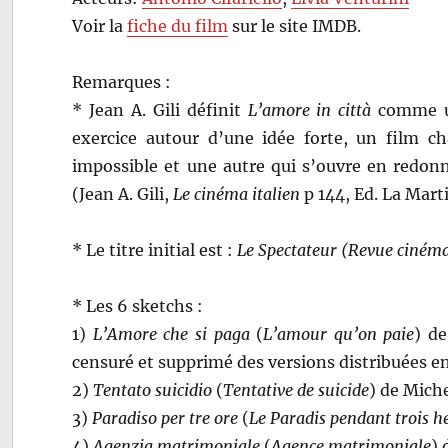
Voir la
fiche du film
sur le site IMDB.
Remarques :
* Jean A. Gili définit
L’amore in città
comme un
exercice autour d’une idée forte, un film c
impossible et une autre qui s’ouvre en redonna
(Jean A. Gili,
Le cinéma italien
p 144, Ed. La Mart
* Le titre initial est :
Le Spectateur (Revue cinéma
* Les 6 sketchs :
1)
L’Amore che si paga
(
L’amour qu’on paie
) de
censuré et supprimé des versions distribuées e
2)
Tentato suicidio
(
Tentative de suicide
) de Mich
3)
Paradiso per tre ore
(
Le Paradis pendant trois h
4)
Agenzia matrimoniale
(
Agence matrimoniale
) 