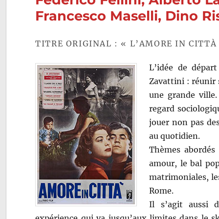
Francesco Maselli, Dino Ris
TITRE ORIGINAL : « L’AMORE IN CITTÀ
L’idée de dépar
Zavattini : réunir
une grande ville.
regard sociologiqu
jouer non pas des
au quotidien.
Thèmes abordés : 
amour, le bal pop
matrimoniales, le
Rome.
Il s’agit aussi
expérience qui va jusqu’aux limites dans le 