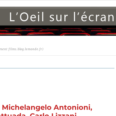
ment films.blog.lemonde.fr)
de Michelangelo Antonioni,
attuada, Carlo Lizzani,