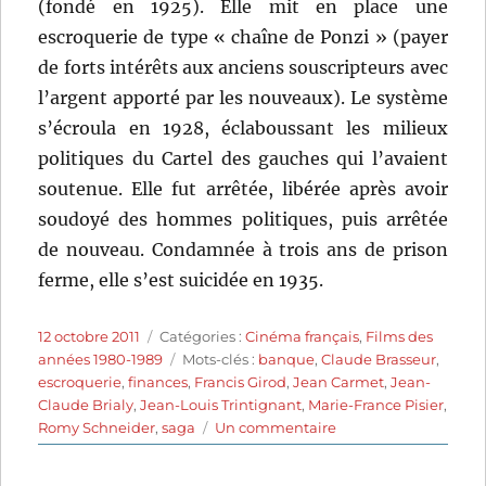
(fondé en 1925). Elle mit en place une
escroquerie de type « chaîne de Ponzi » (payer
de forts intérêts aux anciens souscripteurs avec
l’argent apporté par les nouveaux). Le système
s’écroula en 1928, éclaboussant les milieux
politiques du Cartel des gauches qui l’avaient
soutenue. Elle fut arrêtée, libérée après avoir
soudoyé des hommes politiques, puis arrêtée
de nouveau. Condamnée à trois ans de prison
ferme, elle s’est suicidée en 1935.
Publié
Catégories
12 octobre 2011
Catégories :
Cinéma français
,
Films des
le
Étiquettes
années 1980-1989
Mots-clés :
banque
,
Claude Brasseur
,
escroquerie
,
finances
,
Francis Girod
,
Jean Carmet
,
Jean-
Claude Brialy
,
Jean-Louis Trintignant
,
Marie-France Pisier
,
sur
Romy Schneider
,
saga
Un commentaire
La
banquière