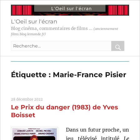
L'Oeil sur l'écran
Blog cinéma, commentaires de films ...
(anciennement
films.blog.lemonde.fr)
Recherche
pour
RECHER
OK
:
Étiquette :
Marie-France Pisier
28 décembre 2022
Le Prix du danger (1983) de Yves
Boisset
Dans un futur proche, un
jeu télévisé intitulé
Le