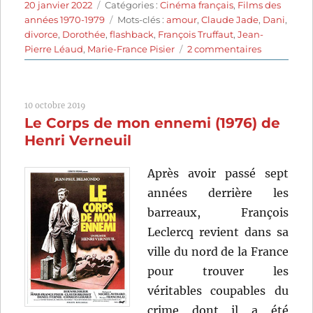
Publié
Catégories
20 janvier 2022
Catégories :
Cinéma français
,
Films des
le
Étiquettes
années 1970-1979
Mots-clés :
amour
,
Claude Jade
,
Dani
,
divorce
,
Dorothée
,
flashback
,
François Truffaut
,
Jean-
sur
Pierre Léaud
,
Marie-France Pisier
2 commentaires
L’Amour
en
fuite
10 octobre 2019
(1979)
Le Corps de mon ennemi (1976) de
de
François
Henri Verneuil
Truffaut
Après avoir passé sept
années derrière les
barreaux, François
Leclercq revient dans sa
ville du nord de la France
pour trouver les
véritables coupables du
crime dont il a été