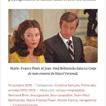
Marie-France Pisier et Jean-Paul Belmondo dans
Le Corps
de mon ennemi
de Henri Verneuil.
Publié
Catégories
10 octobre 2019
Catégories :
Cinéma français
,
Films des
le
Étiquettes
années 1970-1979
Mots-clés :
amour impossible
,
Bernard Blier
,
bourgeoisie
,
faux coupable
,
Jean-Paul
Belmondo
,
Marie-France Pisier
,
Nicole Garcia
,
vengeance
sur
2 commentaires