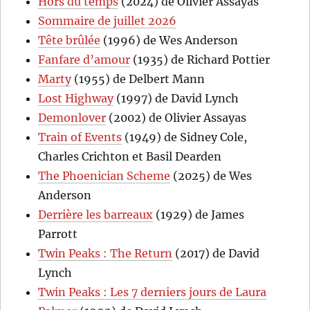
Hors du temps
(2024) de Olivier Assayas
Sommaire de juillet 2026
Tête brûlée
(1996) de Wes Anderson
Fanfare d’amour
(1935) de Richard Pottier
Marty
(1955) de Delbert Mann
Lost Highway
(1997) de David Lynch
Demonlover
(2002) de Olivier Assayas
Train of Events
(1949) de Sidney Cole,
Charles Crichton et Basil Dearden
The Phoenician Scheme
(2025) de Wes
Anderson
Derrière les barreaux
(1929) de James
Parrott
Twin Peaks : The Return
(2017) de David
Lynch
Twin Peaks : Les 7 derniers jours de Laura