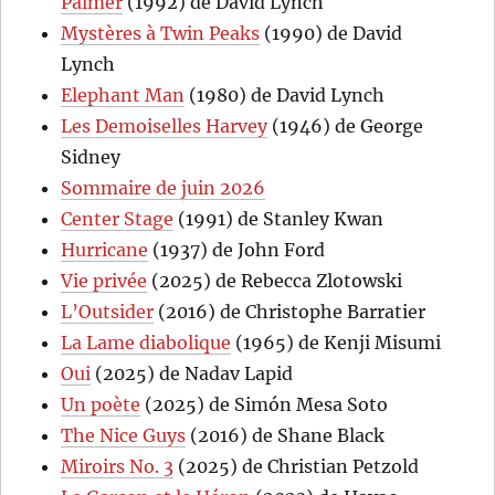
Palmer
(1992) de David Lynch
Mystères à Twin Peaks
(1990) de David
Lynch
Elephant Man
(1980) de David Lynch
Les Demoiselles Harvey
(1946) de George
Sidney
Sommaire de juin 2026
Center Stage
(1991) de Stanley Kwan
Hurricane
(1937) de John Ford
Vie privée
(2025) de Rebecca Zlotowski
L’Outsider
(2016) de Christophe Barratier
La Lame diabolique
(1965) de Kenji Misumi
Oui
(2025) de Nadav Lapid
Un poète
(2025) de Simón Mesa Soto
The Nice Guys
(2016) de Shane Black
Miroirs No. 3
(2025) de Christian Petzold