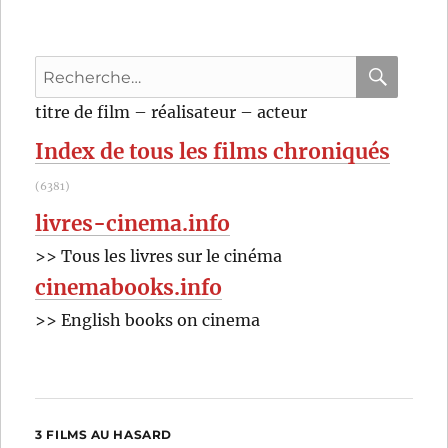
(1980)
de
Francis
Recherche
Girod
pour
RECHER
OK
titre de film – réalisateur – acteur
:
Index de tous les films chroniqués
(6381)
livres-cinema.info
>> Tous les livres sur le cinéma
cinemabooks.info
>> English books on cinema
3 FILMS AU HASARD