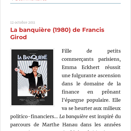
Le
Corps
de
12 octobre 2011
mon
La banquière (1980) de Francis
ennemi
(1976)
Girod
de
Henri
Fille de petits
Verneuil
commerçants parisiens,
Emma Eckhert réussit
une fulgurante ascension
dans le domaine de la
finance en prônant
l’épargne populaire. Elle
va se heurter aux milieux
politico-financiers…
La banquière
est inspiré du
parcours de Marthe Hanau dans les années