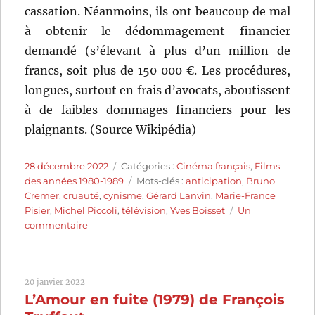
cassation. Néanmoins, ils ont beaucoup de mal
à obtenir le dédommagement financier
demandé (s’élevant à plus d’un million de
francs, soit plus de 150 000 €. Les procédures,
longues, surtout en frais d’avocats, aboutissent
à de faibles dommages financiers pour les
plaignants. (Source Wikipédia)
Publié
Catégories
28 décembre 2022
Catégories :
Cinéma français
,
Films
le
Étiquettes
des années 1980-1989
Mots-clés :
anticipation
,
Bruno
Cremer
,
cruauté
,
cynisme
,
Gérard Lanvin
,
Marie-France
Pisier
,
Michel Piccoli
,
télévision
,
Yves Boisset
Un
sur
commentaire
Le
Prix
du
20 janvier 2022
danger
L’Amour en fuite (1979) de François
(1983)
de