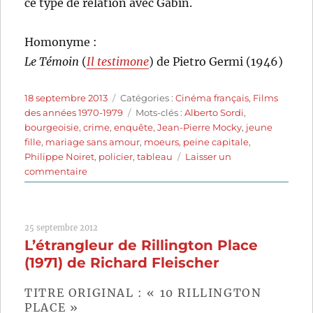
ce type de relation avec Gabin.
Homonyme :
Le Témoin
(
Il testimone
) de Pietro Germi (1946)
Publié
Catégories
18 septembre 2013
Catégories :
Cinéma français
,
Films
le
Étiquettes
des années 1970-1979
Mots-clés :
Alberto Sordi
,
bourgeoisie
,
crime
,
enquête
,
Jean-Pierre Mocky
,
jeune
fille
,
mariage sans amour
,
moeurs
,
peine capitale
,
Philippe Noiret
,
policier
,
tableau
Laisser un
sur
commentaire
Le
Témoin
(1978)
25 septembre 2012
de
L’étrangleur de Rillington Place
Jean-
Pierre
(1971) de Richard Fleischer
Mocky
TITRE ORIGINAL : « 10 RILLINGTON
PLACE »