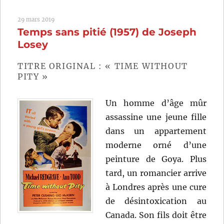
de
29 mars 2019
la
Temps sans pitié (1957) de Joseph
justice
(2019)
Losey
de
Destin
TITRE ORIGINAL : « TIME WITHOUT
Daniel
PITY »
Cretton
Un homme d’âge mûr
assassine une jeune fille
dans un appartement
moderne orné d’une
peinture de Goya. Plus
tard, un romancier arrive
à Londres après une cure
de désintoxication au
Canada. Son fils doit être