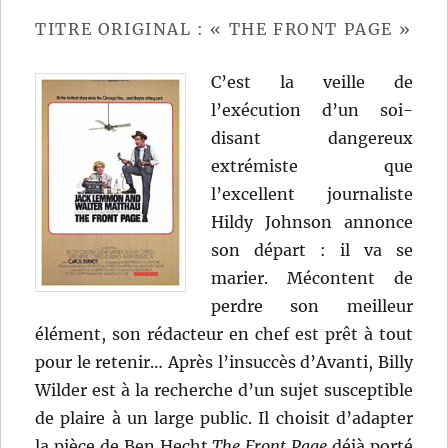
Losey
TITRE ORIGINAL : « THE FRONT PAGE »
C’est la veille de
l’exécution d’un soi-
disant dangereux
extrémiste que
l’excellent journaliste
Hildy Johnson annonce
son départ : il va se
marier. Mécontent de
perdre son meilleur
élément, son rédacteur en chef est prêt à tout
pour le retenir… Après l’insuccès d’Avanti, Billy
Wilder est à la recherche d’un sujet susceptible
de plaire à un large public. Il choisit d’adapter
la pièce de Ben Hecht
The Front Page
déjà porté