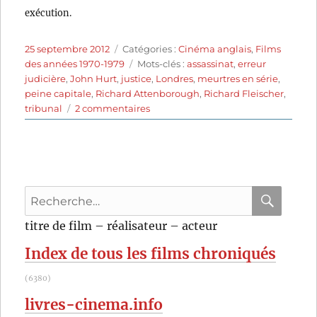
exécution.
Publié
Catégories
25 septembre 2012
Catégories :
Cinéma anglais
,
Films
le
Étiquettes
des années 1970-1979
Mots-clés :
assassinat
,
erreur
judicière
,
John Hurt
,
justice
,
Londres
,
meurtres en série
,
peine capitale
,
Richard Attenborough
,
Richard Fleischer
,
sur
tribunal
2 commentaires
L’étrangleur
de
Rillington
Place
(1971)
Recherche
de
Richard
pour
RECHER
OK
titre de film – réalisateur – acteur
Fleischer
:
Index de tous les films chroniqués
(6380)
livres-cinema.info