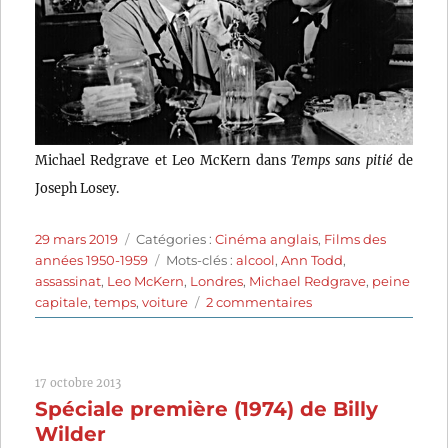
Michael Redgrave et Leo McKern dans
Temps sans pitié
de
Joseph Losey.
Publié
Catégories
29 mars 2019
Catégories :
Cinéma anglais
,
Films des
le
Étiquettes
années 1950-1959
Mots-clés :
alcool
,
Ann Todd
,
assassinat
,
Leo McKern
,
Londres
,
Michael Redgrave
,
peine
sur
capitale
,
temps
,
voiture
2 commentaires
Temps
sans
pitié
17 octobre 2013
(1957)
Spéciale première (1974) de Billy
de
Joseph
Wilder