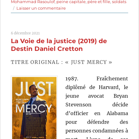
Mohammad Rasoulof
,
peine capitale
,
père et fille
,
soldats
sur
Laisser un commentaire
Le
Diable
n’existe
6 décembre 2021
pas
La Voie de la justice (2019) de
(2020)
de
Destin Daniel Cretton
Mohammad
Rasoulof
TITRE ORIGINAL : « JUST MERCY »
1987. Fraîchement
diplômé de Harvard, le
jeune avocat Bryan
Stevenson décide
d’officier en Alabama
pour défendre des
personnes condamnées à