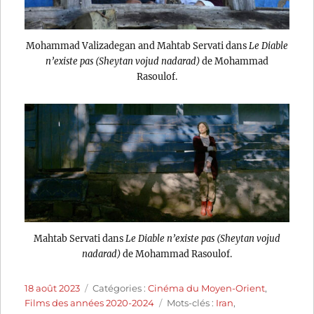
Mohammad Valizadegan and Mahtab Servati dans
Le Diable
n’existe pas (Sheytan vojud nadarad)
de Mohammad
Rasoulof.
Mahtab Servati dans
Le Diable n’existe pas (Sheytan vojud
nadarad)
de Mohammad Rasoulof.
Publié
Catégories
18 août 2023
Catégories :
Cinéma du Moyen-Orient
,
le
Étiquettes
Films des années 2020-2024
Mots-clés :
Iran
,