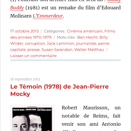
Buddy
(1981) est un remake du film d’Edouard
Molinaro
L’Emmerdeur
.
Publié
Catégories
17 octobre 2013
Catégories :
Cinéma américain
,
Films
le
Étiquettes
des années 1970-1979
Mots-clés :
Ben Hecht
,
Billy
Wilder
,
corruption
,
Jack Lemmon
,
journaliste
,
peine
capitale
,
presse
,
Susan Sarandon
,
Walter Matthau
sur
Laisser un commentaire
Spéciale
première
(1974)
18 septembre 2013
de
Le Témoin (1978) de Jean-Pierre
Billy
Wilder
Mocky
Robert Maurisson, un
notable de Reims, fait
venir son ami Antonio