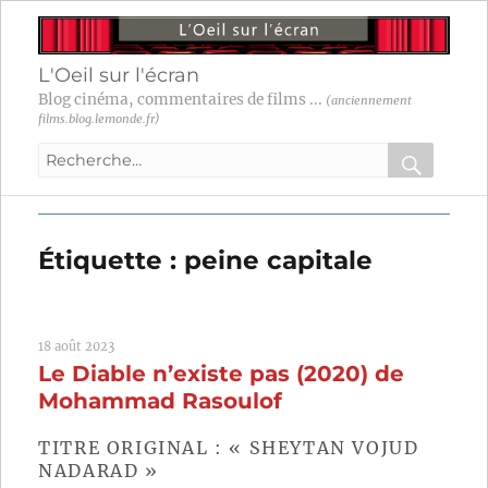
L'Oeil sur l'écran
Blog cinéma, commentaires de films ...
(anciennement
films.blog.lemonde.fr)
Recherche
pour
RECHER
OK
:
Étiquette :
peine capitale
18 août 2023
Le Diable n’existe pas (2020) de
Mohammad Rasoulof
TITRE ORIGINAL : « SHEYTAN VOJUD
NADARAD »