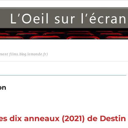
ment films.blog.lemonde.fr)
on
es dix anneaux (2021) de Destin