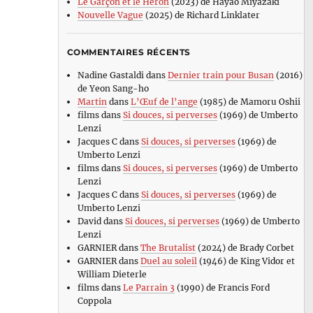
Le Garçon et le Héron
(2023) de Hayao Miyazaki
Nouvelle Vague
(2025) de Richard Linklater
COMMENTAIRES RÉCENTS
Nadine Gastaldi
dans
Dernier train pour Busan
(2016)
de Yeon Sang-ho
Martin
dans
L’Œuf de l’ange
(1985) de Mamoru Oshii
films
dans
Si douces, si perverses
(1969) de Umberto
Lenzi
Jacques C
dans
Si douces, si perverses
(1969) de
Umberto Lenzi
films
dans
Si douces, si perverses
(1969) de Umberto
Lenzi
Jacques C
dans
Si douces, si perverses
(1969) de
Umberto Lenzi
David
dans
Si douces, si perverses
(1969) de Umberto
Lenzi
GARNIER
dans
The Brutalist
(2024) de Brady Corbet
GARNIER
dans
Duel au soleil
(1946) de King Vidor et
William Dieterle
films
dans
Le Parrain 3
(1990) de Francis Ford
Coppola