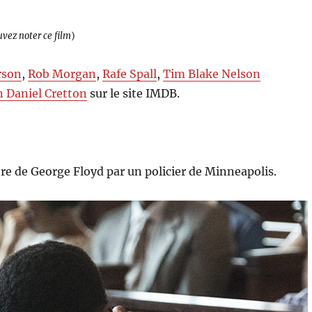
uvez noter ce film
)
rson
,
Rob Morgan
,
Rafe Spall
,
Tim Blake Nelson
n Daniel Cretton
sur le site IMDB.
tre de George Floyd par un policier de Minneapolis.