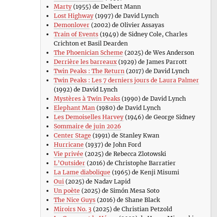
Marty
(1955) de Delbert Mann
Lost Highway
(1997) de David Lynch
Demonlover
(2002) de Olivier Assayas
Train of Events
(1949) de Sidney Cole, Charles
Crichton et Basil Dearden
The Phoenician Scheme
(2025) de Wes Anderson
Derrière les barreaux
(1929) de James Parrott
Twin Peaks : The Return
(2017) de David Lynch
Twin Peaks : Les 7 derniers jours de Laura Palmer
(1992) de David Lynch
Mystères à Twin Peaks
(1990) de David Lynch
Elephant Man
(1980) de David Lynch
Les Demoiselles Harvey
(1946) de George Sidney
Sommaire de juin 2026
Center Stage
(1991) de Stanley Kwan
Hurricane
(1937) de John Ford
Vie privée
(2025) de Rebecca Zlotowski
L’Outsider
(2016) de Christophe Barratier
La Lame diabolique
(1965) de Kenji Misumi
Oui
(2025) de Nadav Lapid
Un poète
(2025) de Simón Mesa Soto
The Nice Guys
(2016) de Shane Black
Miroirs No. 3
(2025) de Christian Petzold