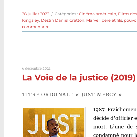
Publié
Catégories
28 juillet 2022
Catégories :
Cinéma américain
,
Films de
le
Kingsley
,
Destin Daniel Cretton
,
Marvel
,
père et fils
,
pouvoi
sur
commentaire
Shang-
Chi
et
la
légende
des
6 décembre 2021
dix
La Voie de la justice (2019
anneaux
(2021)
de
TITRE ORIGINAL : « JUST MERCY »
Destin
Daniel
1987. Fraîchemen
Cretton
décide d’officie
mort. L’une de s
condamné pour le 