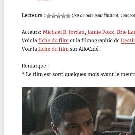
Lecteurs :
(
pas de note pour l'instant, vous po
Acteurs:
Michael B. Jordan
,
Jamie Foxx
,
Brie La
Voir la
fiche du film
et la filmographie de
Desti
Voir la
fiche du film
sur AlloCiné.
Remarque :
* Le film est sorti quelques mois avant le meur