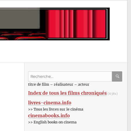
Recherche
pour
RECHE
OK
titre de film – réalisateur – acteur
:
Index de tous les films chroniqués
(6381)
livres-cinema.info
>> Tous les livres sur le cinéma
cinemabooks.info
>> English books on cinema