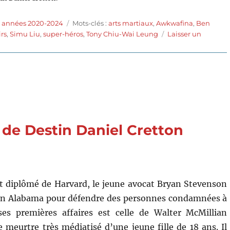
Étiquettes
s années 2020-2024
Mots-clés :
arts martiaux
,
Awkwafina
,
Ben
rs
,
Simu Liu
,
super-héros
,
Tony Chiu-Wai Leung
Laisser un
) de Destin Daniel Cretton
t diplômé de Harvard, le jeune avocat Bryan Stevenson
r en Alabama pour défendre des personnes condamnées à
es premières affaires est celle de Walter McMillian
meurtre très médiatisé d’une jeune fille de 18 ans. Il