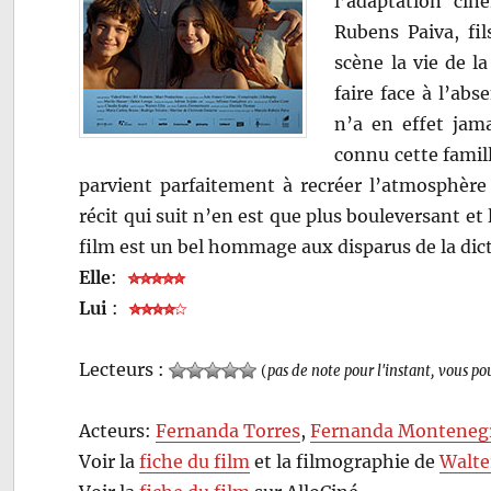
l’adaptation ci
Rubens Paiva, fil
scène la vie de l
faire face à l’abs
n’a en effet jama
connu cette famill
parvient parfaitement à recréer l’atmosphère
récit qui suit n’en est que plus bouleversant e
film est un bel hommage aux disparus de la dict
Elle
:
Lui
:
Lecteurs :
(
pas de note pour l'instant, vous po
Acteurs:
Fernanda Torres
,
Fernanda Monteneg
Voir la
fiche du film
et la filmographie de
Walte