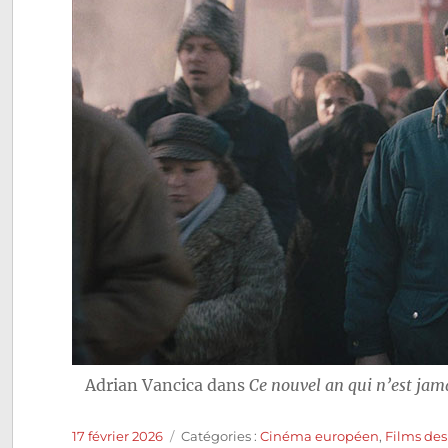
Adrian Vancica dans
Ce nouvel an qui n’est jam
Publié
Catégories
17 février 2026
Catégories :
Cinéma européen
,
Films de