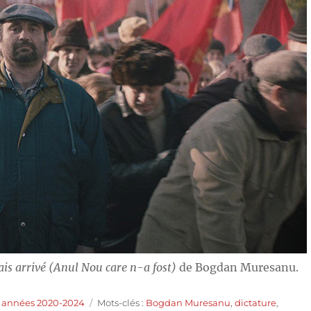
ais arrivé (Anul Nou care n-a fost)
de Bogdan Muresanu.
Étiquettes
s années 2020-2024
Mots-clés :
Bogdan Muresanu
,
dictature
,