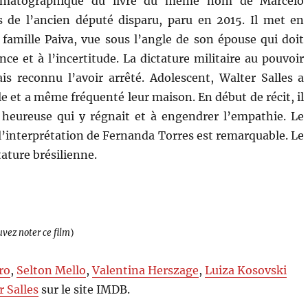
nématographique du livre du même nom de Marcelo
s de l’ancien député disparu, paru en 2015. Il met en
a famille Paiva, vue sous l’angle de son épouse qui doit
ence et à l’incertitude. La dictature militaire au pouvoir
is reconnu l’avoir arrêté. Adolescent, Walter Salles a
e et a même fréquenté leur maison. En début de récit, il
 heureuse qui y régnait et à engendrer l’empathie. Le
t l’interprétation de Fernanda Torres est remarquable. Le
ature brésilienne.
uvez noter ce film
)
ro
,
Selton Mello
,
Valentina Herszage
,
Luiza Kosovski
r Salles
sur le site IMDB.