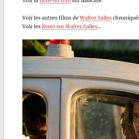
Voir la
fiche du film
sur AlloCiné.
Voir les autres films de
Walter Salles
chroniqués
Voir les
livres sur Walter Salles
…