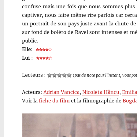
confuse mais une fois que nous sommes plus fa
captiver, nous faire même rire parfois car cert
un portrait de son pays juste avant la chute d
sur fond de boléro de Ravel sont intenses et mémo
public.
Elle
:
Lui
:
Lecteurs :
(
pas de note pour l'instant, vous po
Acteurs:
Adrian Vancica
,
Nicoleta Hâncu
,
Emili
Voir la
fiche du film
et la filmographie de
Bogd