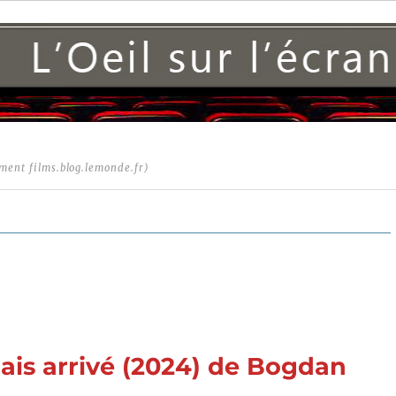
ment films.blog.lemonde.fr)
mais arrivé (2024) de Bogdan