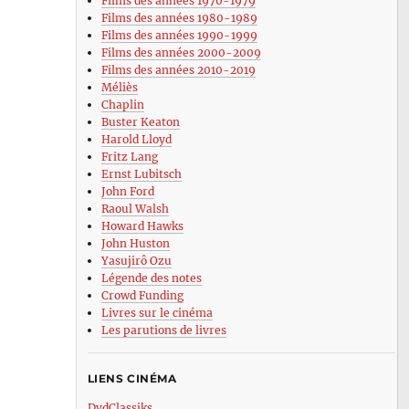
Films des années 1970-1979
Films des années 1980-1989
Films des années 1990-1999
Films des années 2000-2009
Films des années 2010-2019
Méliès
Chaplin
Buster Keaton
Harold Lloyd
Fritz Lang
Ernst Lubitsch
John Ford
Raoul Walsh
Howard Hawks
John Huston
Yasujirô Ozu
Légende des notes
Crowd Funding
Livres sur le cinéma
Les parutions de livres
LIENS CINÉMA
DvdClassiks