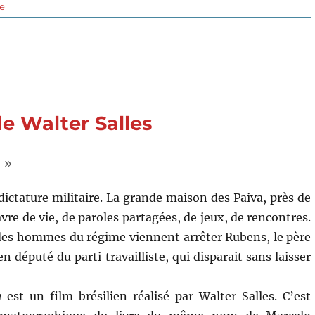
sur
re
Ce
nouvel
an
qui
n’est
jamais
arrivé
de Walter Salles
(2024)
de
Bogdan
 »
Muresanu
 dictature militaire. La grande maison des Paiva, près de
avre de vie, de paroles partagées, de jeux, de rencontres.
des hommes du régime viennent arrêter Rubens, le père
en député du parti travailliste, qui disparait sans laisser
à
est un film brésilien réalisé par Walter Salles. C’est