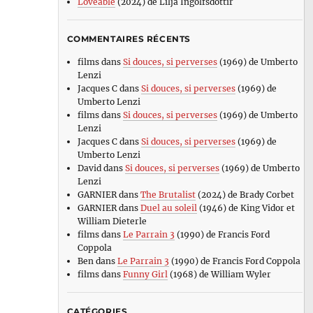
Loveable
(2024) de Lilja Ingolfsdottir
COMMENTAIRES RÉCENTS
films
dans
Si douces, si perverses
(1969) de Umberto
Lenzi
Jacques C
dans
Si douces, si perverses
(1969) de
Umberto Lenzi
films
dans
Si douces, si perverses
(1969) de Umberto
Lenzi
Jacques C
dans
Si douces, si perverses
(1969) de
Umberto Lenzi
David
dans
Si douces, si perverses
(1969) de Umberto
Lenzi
GARNIER
dans
The Brutalist
(2024) de Brady Corbet
GARNIER
dans
Duel au soleil
(1946) de King Vidor et
William Dieterle
films
dans
Le Parrain 3
(1990) de Francis Ford
Coppola
Ben
dans
Le Parrain 3
(1990) de Francis Ford Coppola
films
dans
Funny Girl
(1968) de William Wyler
CATÉGORIES