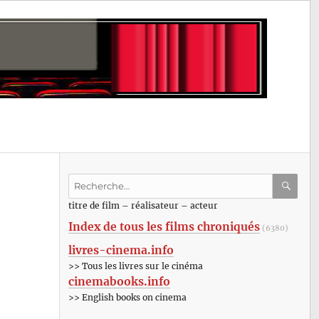
Recherche
pour
RECHE
OK
titre de film – réalisateur – acteur
:
Index de tous les films chroniqués
(6380)
livres-cinema.info
>> Tous les livres sur le cinéma
cinemabooks.info
>> English books on cinema