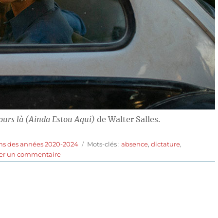
jours là (Ainda Estou Aqui)
de Walter Salles.
Étiquettes
ms des années 2020-2024
Mots-clés :
absence
,
dictature
,
sur
ser un commentaire
Je
suis
toujours
là
(2024)
de