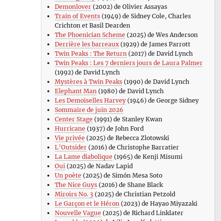
Demonlover
(2002) de Olivier Assayas
Train of Events
(1949) de Sidney Cole, Charles
Crichton et Basil Dearden
The Phoenician Scheme
(2025) de Wes Anderson
Derrière les barreaux
(1929) de James Parrott
Twin Peaks : The Return
(2017) de David Lynch
Twin Peaks : Les 7 derniers jours de Laura Palmer
(1992) de David Lynch
Mystères à Twin Peaks
(1990) de David Lynch
Elephant Man
(1980) de David Lynch
Les Demoiselles Harvey
(1946) de George Sidney
Sommaire de juin 2026
Center Stage
(1991) de Stanley Kwan
Hurricane
(1937) de John Ford
Vie privée
(2025) de Rebecca Zlotowski
L’Outsider
(2016) de Christophe Barratier
La Lame diabolique
(1965) de Kenji Misumi
Oui
(2025) de Nadav Lapid
Un poète
(2025) de Simón Mesa Soto
The Nice Guys
(2016) de Shane Black
Miroirs No. 3
(2025) de Christian Petzold
Le Garçon et le Héron
(2023) de Hayao Miyazaki
Nouvelle Vague
(2025) de Richard Linklater