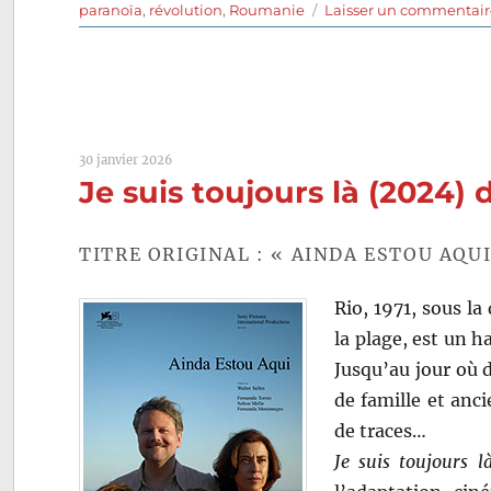
le
paranoïa
,
révolution
,
Roumanie
Laisser un commentai
30 janvier 2026
Je suis toujours là (2024) 
TITRE ORIGINAL : « AINDA ESTOU AQUI
Rio, 1971, sous la
la plage, est un h
Jusqu’au jour où 
de famille et anci
de traces…
Je suis toujours l