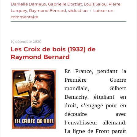
Danielle Darrieux
,
Gabrielle Dorziat
,
Louis Salou
,
Pierre
Larquey
,
Raymond Bernard
,
séduction
Laisser un
sur
commentaire
Adieu
chérie
(1946)
19 décembre 2020
de
Les Croix de bois (1932) de
Raymond
Bernard
Raymond Bernard
En France, pendant la
Première Guerre
mondiale, Gilbert
Demachy, étudiant en
droit, s’engage pour en
découdre avec
l’envahisseur allemand.
La ligne de Front paraît