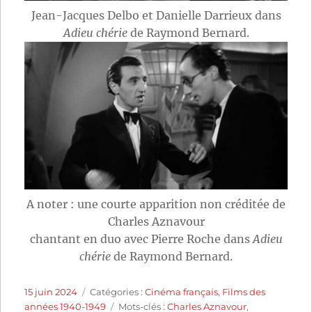
Jean-Jacques Delbo et Danielle Darrieux dans
Adieu chérie
de Raymond Bernard.
A noter : une courte apparition non créditée de
Charles Aznavour
chantant en duo avec Pierre Roche dans
Adieu
chérie
de Raymond Bernard.
Publié
Catégories
15 juin 2024
Catégories :
Cinéma français
,
Films des
le
Étiquettes
années 1940-1949
Mots-clés :
Charles Aznavour
,