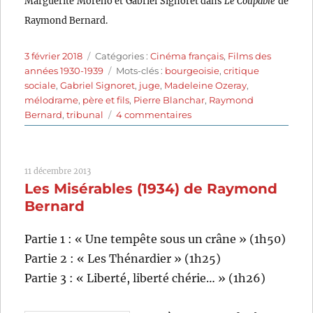
Marguerite Moreno et Gabriel Signoret dans
Le Coupable
de
Raymond Bernard.
Publié
Catégories
3 février 2018
Catégories :
Cinéma français
,
Films des
le
Étiquettes
années 1930-1939
Mots-clés :
bourgeoisie
,
critique
sociale
,
Gabriel Signoret
,
juge
,
Madeleine Ozeray
,
mélodrame
,
père et fils
,
Pierre Blanchar
,
Raymond
sur
Bernard
,
tribunal
4 commentaires
Le
Coupable
(1937)
11 décembre 2013
de
Les Misérables (1934) de Raymond
Raymond
Bernard
Bernard
Partie 1 : « Une tempête sous un crâne » (1h50)
Partie 2 : « Les Thénardier » (1h25)
Partie 3 : « Liberté, liberté chérie… » (1h26)