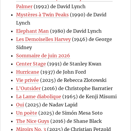
Palmer
(1992) de David Lynch
Mystères à Twin Peaks
(1990) de David
Lynch
Elephant Man
(1980) de David Lynch
Les Demoiselles Harvey
(1946) de George
Sidney
Sommaire de juin 2026
Center Stage
(1991) de Stanley Kwan
Hurricane
(1937) de John Ford
Vie privée
(2025) de Rebecca Zlotowski
L’Outsider
(2016) de Christophe Barratier
La Lame diabolique
(1965) de Kenji Misumi
Oui
(2025) de Nadav Lapid
Un poète
(2025) de Simón Mesa Soto
The Nice Guys
(2016) de Shane Black
Miroirs No. 3
(2025) de Christian Petzold