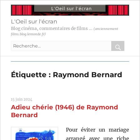
L'Oeil sur l'écran
Blog cinéma, commentaires de films ...
(anciennement
films.blog.lemonde.fr)
Recherche
pour
RECHER
OK
:
Étiquette :
Raymond Bernard
15 juin 2024
Adieu chérie (1946) de Raymond
Bernard
Pour éviter un mariage
arrangé avec une riche