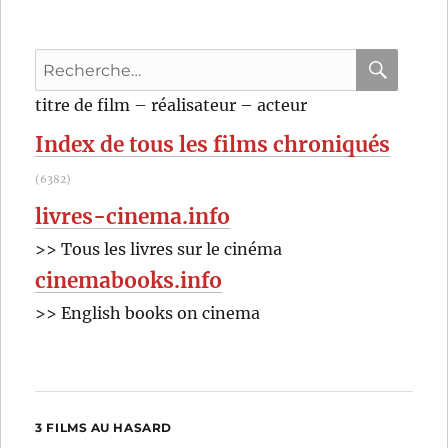
(1934)
de
Raymond
Recherche
Bernard
pour
RECHER
OK
titre de film – réalisateur – acteur
:
Index de tous les films chroniqués
(6382)
livres-cinema.info
>> Tous les livres sur le cinéma
cinemabooks.info
>> English books on cinema
3 FILMS AU HASARD