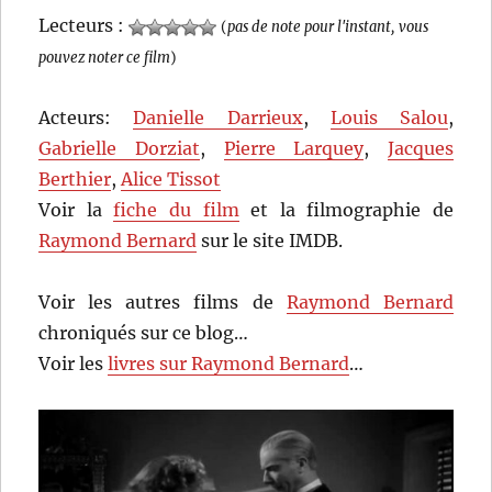
Lecteurs :
(
pas de note pour l'instant, vous
pouvez noter ce film
)
Acteurs:
Danielle Darrieux
,
Louis Salou
,
Gabrielle Dorziat
,
Pierre Larquey
,
Jacques
Berthier
,
Alice Tissot
Voir la
fiche du film
et la filmographie de
Raymond Bernard
sur le site IMDB.
Voir les autres films de
Raymond Bernard
chroniqués sur ce blog…
Voir les
livres sur Raymond Bernard
…