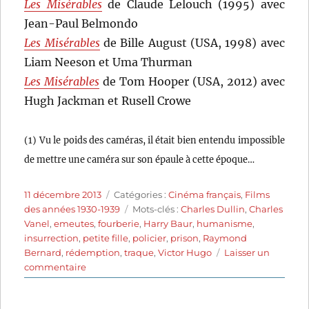
Les Misérables
de Claude Lelouch (1995) avec
Jean-Paul Belmondo
Les Misérables
de Bille August (USA, 1998) avec
Liam Neeson et Uma Thurman
Les Misérables
de Tom Hooper (USA, 2012) avec
Hugh Jackman et Rusell Crowe
(1) Vu le poids des caméras, il était bien entendu impossible
de mettre une caméra sur son épaule à cette époque…
Publié
Catégories
11 décembre 2013
Catégories :
Cinéma français
,
Films
le
Étiquettes
des années 1930-1939
Mots-clés :
Charles Dullin
,
Charles
Vanel
,
emeutes
,
fourberie
,
Harry Baur
,
humanisme
,
insurrection
,
petite fille
,
policier
,
prison
,
Raymond
Bernard
,
rédemption
,
traque
,
Victor Hugo
Laisser un
sur
commentaire
Les
Misérables