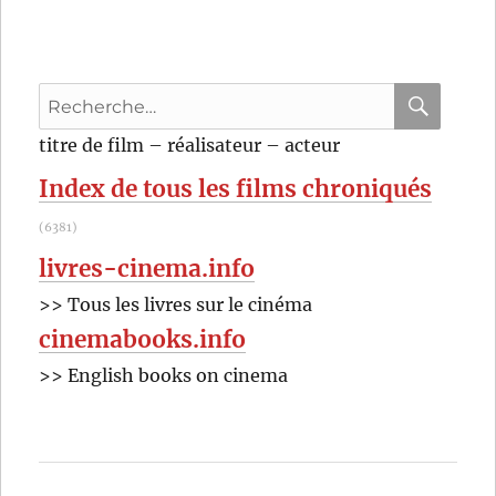
Clé
de
verre
(1942)
Recherche
de
Stuart
pour
RECHER
OK
titre de film – réalisateur – acteur
Heisler
:
Index de tous les films chroniqués
(6381)
livres-cinema.info
>> Tous les livres sur le cinéma
cinemabooks.info
>> English books on cinema