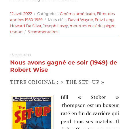
Publié
Catégories
12 avril 2022
Catégories :
Cinéma américain
,
Films des
le
Étiquettes
années 1950-1959
Mots-clés :
David Wayne
,
Fritz Lang
,
Howard Da Silva
,
Joseph Losey
,
meurtres en série
,
pègre
,
sur
traque
3 commentaires
M
le
maudit
16 mars 2022
(1951)
Nous avons gagné ce soir (1949) de
de
Joseph
Robert Wise
Losey
TITRE ORIGINAL : « THE SET-UP »
Bill « Stoker »
Thompson est un boxeur
raté en fin de carrière qui
perd tous ses matchs. Il