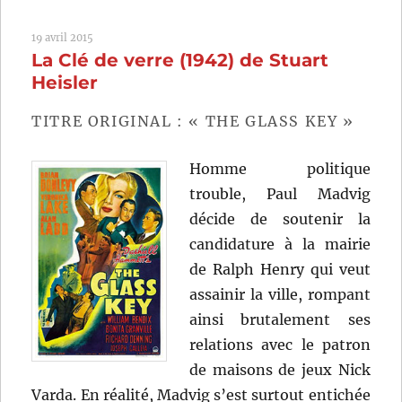
Éternels
(2018)
19 avril 2015
de
La Clé de verre (1942) de Stuart
Jia
Zhangke
Heisler
TITRE ORIGINAL : « THE GLASS KEY »
Homme politique
trouble, Paul Madvig
décide de soutenir la
candidature à la mairie
de Ralph Henry qui veut
assainir la ville, rompant
ainsi brutalement ses
relations avec le patron
de maisons de jeux Nick
Varda. En réalité, Madvig s’est surtout entichée