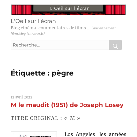
L'Oeil sur l'écran
Blog cinéma, commentaires de films ...
(anciennement
films.blog.lemonde.fr)
Recherche
pour
RECHER
OK
:
Étiquette :
pègre
12 avril 2022
M le maudit (1951) de Joseph Losey
TITRE ORIGINAL : « M »
Los Angeles, les années