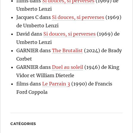
films
dans
Si douces, si perverses
(1969) de
Umberto Lenzi
Jacques C
dans
Si douces, si perverses
(1969)
de Umberto Lenzi
David
dans
Si douces, si perverses
(1969) de
Umberto Lenzi
GARNIER
dans
The Brutalist
(2024) de Brady
Corbet
GARNIER
dans
Duel au soleil
(1946) de King
Vidor et William Dieterle
films
dans
Le Parrain 3
(1990) de Francis
Ford Coppola
CATÉGORIES