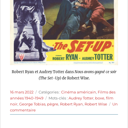
Robert Ryan et Audrey Totter dans
Nous avons gagné ce soir
(The Set-Up)
de Robert Wise.
Publié
Catégories
16 mars 2022
Catégories :
Cinéma américain
,
Films des
le
Étiquettes
années 1940-1949
Mots-clés :
Audrey Totter
,
boxe
,
film
noir
,
George Tobias
,
pègre
,
Robert Ryan
,
Robert Wise
Un
sur
commentaire
Nous
avons
gagné