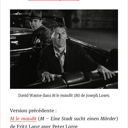
David Wayne dans
M le maudit (M)
de Joseph Losey.
Version précédente :
M le maudit
(
M – Eine Stadt sucht einen Mörder
)
de Fritz Lang avec Peter Lorre