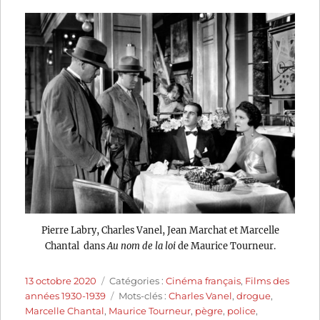
Pierre Labry, Charles Vanel, Jean Marchat et Marcelle
Chantal dans
Au nom de la loi
de Maurice Tourneur.
Publié
Catégories
13 octobre 2020
Catégories :
Cinéma français
,
Films des
le
Étiquettes
années 1930-1939
Mots-clés :
Charles Vanel
,
drogue
,
Marcelle Chantal
,
Maurice Tourneur
,
pègre
,
police
,