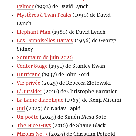
Palmer
(1992) de David Lynch
Mystères à Twin Peaks
(1990) de David
Lynch
Elephant Man
(1980) de David Lynch
Les Demoiselles Harvey
(1946) de George
Sidney
Sommaire de juin 2026
Center Stage
(1991) de Stanley Kwan
Hurricane
(1937) de John Ford
Vie privée
(2025) de Rebecca Zlotowski
L’Outsider
(2016) de Christophe Barratier
La Lame diabolique
(1965) de Kenji Misumi
Oui
(2025) de Nadav Lapid
Un poète
(2025) de Simón Mesa Soto
The Nice Guys
(2016) de Shane Black
Miroirs No. 3
(2025) de Christian Petzold