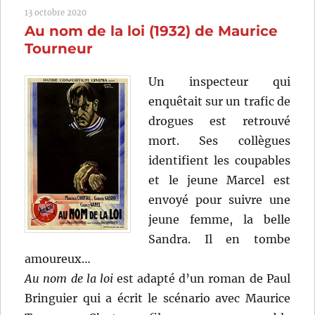
13 octobre 2020
ce
Au nom de la loi (1932) de Maurice
soir
(1949)
Tourneur
de
Robert
Un inspecteur qui
Wise
enquêtait sur un trafic de
drogues est retrouvé
mort. Ses collègues
identifient les coupables
et le jeune Marcel est
envoyé pour suivre une
jeune femme, la belle
Sandra. Il en tombe
amoureux…
Au nom de la loi
est adapté d’un roman de Paul
Bringuier qui a écrit le scénario avec Maurice