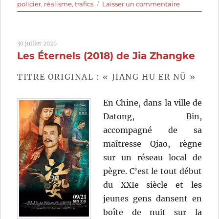
sur
policier
,
réalisme
,
trafics
Laisser un commentaire
Au
nom
de
30 juillet 2020
la
Les Éternels (2018) de Jia Zhangke
loi
(1932)
de
TITRE ORIGINAL : « JIANG HU ER NÜ »
Maurice
Tourneur
En Chine, dans la ville de
Datong, Bin,
accompagné de sa
maîtresse Qiao, règne
sur un réseau local de
pègre. C’est le tout début
du XXIe siècle et les
jeunes gens dansent en
boîte de nuit sur la